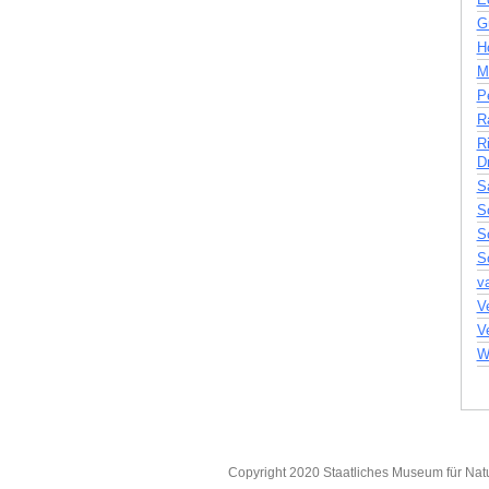
G
H
M
Pe
Ra
Ri
Dr
S
S
S
S
v
Ve
V
W
Copyright 2020 Staatliches Museum für Nat