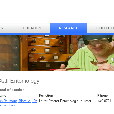
NS
EDUCATION
RESEARCH
COLLECT
taff Entomology
ead of section
ame
Function
Phone
on Reumont, Björn M., Dr.
Leiter Referat Entomologie, Kurator
+49 0721 1
r. nat. habil.