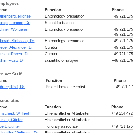
mployees
ame
Function
Phone
alkenberg, Michael
Entomology preparator
+49 721 175
ondjo, Jeanne, Dr.
Scientific trainee
ohner, Wolfgang
Entomology preparator
+49 721 175
+49 721 175
vković, Slobodan, Dr.
Entomology preparator
+49 721 175
edel, Alexander, Dr.
Curator
+49 721 175
rusch, Robert, Dr.
Curator
+49 721 175
hiri, Reza, Dr.
scientific employee
+49 721 175
roject Staff
ame
Function
Phone
rtter, Rolf, Dr.
Project based scientist
+49 721 17
ssociates
ame
Function
Phone
nscheid, Wilfried
Ehrenamtlicher Mitarbeiter
+49 234 472
aisch, Günter
Ehrenamtlicher Mitarbeiter
bert, Günter
Honorary associate
+49 721 175
ckweiler, Wolfgang, Dr.
Ehrenamtlicher Mitarbeiter