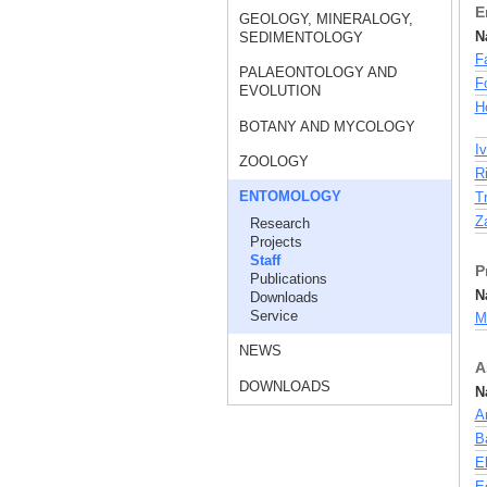
E
GEOLOGY, MINERALOGY,
N
SEDIMENTOLOGY
F
PALAEONTOLOGY AND
F
EVOLUTION
H
BOTANY AND MYCOLOGY
I
ZOOLOGY
Ri
ENTOMOLOGY
T
Za
Research
Projects
Staff
P
Publications
N
Downloads
Service
Mö
NEWS
A
DOWNLOADS
N
Ar
B
E
E