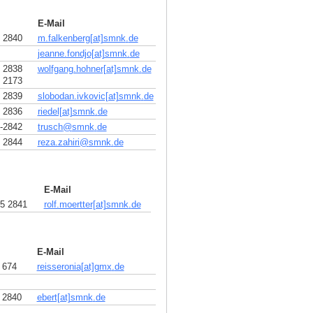
E-Mail
 2840
m.falkenberg[at]smnk
.
de
jeanne.fondjo[at]smnk
.
de
 2838
wolfgang.hohner[at]smnk
.
de
 2173
 2839
slobodan.ivkovic[at]smnk
.
de
 2836
riedel[at]smnk
.
de
-2842
trusch
@
smnk
.
de
 2844
reza.zahiri
@
smnk
.
de
E-Mail
5 2841
rolf.moertter[at]smnk
.
de
E-Mail
 674
reisseronia[at]gmx
.
de
 2840
ebert[at]smnk
.
de