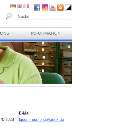
IONS
INFORMATION
E-Mail
75 2828
bjoern.reumont
@
smnk
.
de