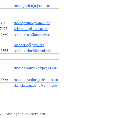
robertgusten[at]aol
.
com
-2802
trevor.petney
@
smnk
.
de
7492
wild.ratzel
@
t-online
.
de
-2860
s.rietschel
@
kabelbw
.
de
msanetra
@
gmx
.
net
-2863
stefan.scharf
@
smnk
.
de
thomas.vandekamp
@
kit
.
edu
-2835
manfred.verhaagh
@
smnk
.
de
daniela.warzecha
@
smnk
.
de
Erklärung zur Barrierefreiheit