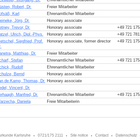
üsten, Robert, Dr.
Freier Mitarbeiter
ofsäß, Karl
Ehrenamtlicher Mitarbeiter
eineke, Jörg, Dr.
Honorary associate
tney, Trevor, Dr.
Honorary associate
+49 721 175
tzel, Ulrich, Dipl.-Phys.
Honorary associate
+49 721 781
etschel, Siegfried, Prof.
Honorary associate, former director
+49 721 175
.
anetra, Matthias, Dr.
Freier Mitarbeiter
charf, Stefan
Ehrenamtlicher Mitarbeiter
+49 721 175
chick, Rudolf
Ehrenamtlicher Mitarbeiter
chulze, Bernd
Honorary associate
an de Kamp, Thomas, Dr.
Honorary associate
del, Vincent, Dr.
erhaagh, Manfred, Dr.
Ehrenamtlicher Mitarbeiter
+49 721 175
arzecha, Daniela
Freie Mitarbeiterin
urkunde Karlsruhe
0721/175 2111
Site notice
Contact
Datenschutz