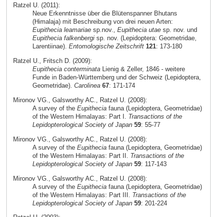
Ratzel U. (2011):
Neue Erkenntnisse über die Blütenspanner Bhutans
(Himalaja) mit Beschreibung von drei neuen Arten:
Eupithecia leamariae
sp.nov.,
Eupithecia utae
sp. nov. und
Eupithecia falkenbergi
sp. nov. (Lepidoptera: Geometridae,
Larentiinae).
Entomologische Zeitschrift
121
: 173-180
Ratzel U., Fritsch D. (2009):
Eupithecia conterminata
Lienig & Zeller, 1846 - weitere
Funde in Baden-Württemberg und der Schweiz (Lepidoptera,
Geometridae).
Carolinea
67
: 171-174
Mironov VG., Galsworthy AC., Ratzel U. (2008):
A survey of the
Eupithecia
fauna (Lepidoptera, Geometridae)
of the Western Himalayas: Part I.
Transactions of the
Lepidopterological Society of Japan
59
: 55-77
Mironov VG., Galsworthy AC., Ratzel U. (2008):
A survey of the
Eupithecia
fauna (Lepidoptera, Geometridae)
of the Western Himalayas: Part II.
Transactions of the
Lepidopterological Society of Japan
59
: 117-143
Mironov VG., Galsworthy AC., Ratzel U. (2008):
A survey of the
Eupithecia
fauna (Lepidoptera, Geometridae)
of the Western Himalayas: Part III.
Transactions of the
Lepidopterological Society of Japan
59
: 201-224