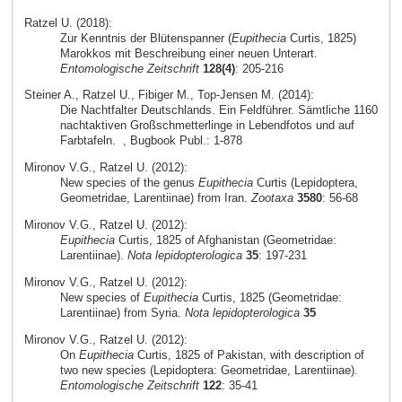
Ratzel U. (2018):
Zur Kenntnis der Blütenspanner (
Eupithecia
Curtis, 1825)
Marokkos mit Beschreibung einer neuen Unterart.
Entomologische Zeitschrift
128(4)
: 205-216
Steiner A., Ratzel U., Fibiger M., Top-Jensen M. (2014):
Die Nachtfalter Deutschlands. Ein Feldführer. Sämtliche 1160
nachtaktiven Großschmetterlinge in Lebendfotos und auf
Farbtafeln.
, Bugbook Publ.: 1-878
Mironov V.G., Ratzel U. (2012):
New species of the genus
Eupithecia
Curtis (Lepidoptera,
Geometridae, Larentiinae) from Iran.
Zootaxa
3580
: 56-68
Mironov V.G., Ratzel U. (2012):
Eupithecia
Curtis, 1825 of Afghanistan (Geometridae:
Larentiinae).
Nota lepidopterologica
35
: 197-231
Mironov V.G., Ratzel U. (2012):
New species of
Eupithecia
Curtis, 1825 (Geometridae:
Larentiinae) from Syria.
Nota lepidopterologica
35
Mironov V.G., Ratzel U. (2012):
On
Eupithecia
Curtis, 1825 of Pakistan, with description of
two new species (Lepidoptera: Geometridae, Larentiinae).
Entomologische Zeitschrift
122
: 35-41