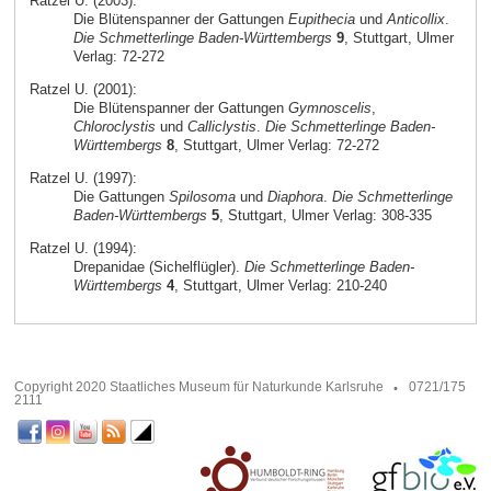
Ratzel U. (2003):
Die Blütenspanner der Gattungen
Eupithecia
und
Anticollix
.
Die Schmetterlinge Baden-Württembergs
9
, Stuttgart, Ulmer
Verlag: 72-272
Ratzel U. (2001):
Die Blütenspanner der Gattungen
Gymnoscelis
,
Chloroclystis
und
Calliclystis
.
Die Schmetterlinge Baden-
Württembergs
8
, Stuttgart, Ulmer Verlag: 72-272
Ratzel U. (1997):
Die Gattungen
Spilosoma
und
Diaphora
.
Die Schmetterlinge
Baden-Württembergs
5
, Stuttgart, Ulmer Verlag: 308-335
Ratzel U. (1994):
Drepanidae (Sichelflügler).
Die Schmetterlinge Baden-
Württembergs
4
, Stuttgart, Ulmer Verlag: 210-240
Copyright 2020 Staatliches Museum für Naturkunde Karlsruhe
0721/175
2111