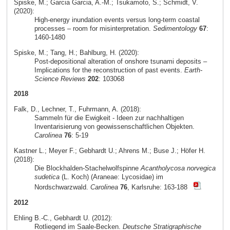
Spiske, M.; Garcia Garcia, A.-M.; Tsukamoto, S.; Schmidt, V.
(2020):
High-energy inundation events versus long-term coastal
processes – room for misinterpretation.
Sedimentology
67
:
1460-1480
Spiske, M.; Tang, H.; Bahlburg, H. (2020):
Post-depositional alteration of onshore tsunami deposits –
Implications for the reconstruction of past events.
Earth-
Science Reviews
202
: 103068
2018
Falk, D., Lechner, T., Fuhrmann, A. (2018):
Sammeln für die Ewigkeit - Ideen zur nachhaltigen
Inventarisierung von geowissenschaftlichen Objekten.
Carolinea
76
: 5-19
Kastner L.; Meyer F.; Gebhardt U.; Ahrens M.; Buse J.; Höfer H.
(2018):
Die Blockhalden-Stachelwolfspinne
Acantholycosa norvegica
sudetica
(L. Koch) (Araneae: Lycosidae) im
Nordschwarzwald.
Carolinea
76
, Karlsruhe: 163-188
2012
Ehling B.-C., Gebhardt U. (2012):
Rotliegend im Saale-Becken.
Deutsche Stratigraphische