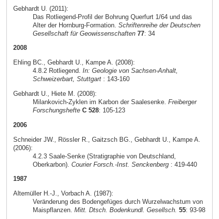
Gebhardt U. (2011):
Das Rotliegend-Profil der Bohrung Querfurt 1/64 und das
Alter der Hornburg-Formation.
Schriftenreihe der Deutschen
Gesellschaft für Geowissenschaften
77
: 34
2008
Ehling BC., Gebhardt U., Kampe A. (2008):
4.8.2 Rotliegend.
In: Geologie von Sachsen-Anhalt,
Schweizerbart, Stuttgart
: 143-160
Gebhardt U., Hiete M. (2008):
Milankovich-Zyklen im Karbon der Saalesenke.
Freiberger
Forschungshefte
C 528
: 105-123
2006
Schneider JW., Rössler R., Gaitzsch BG., Gebhardt U., Kampe A.
(2006):
4.2.3 Saale-Senke (Stratigraphie von Deutschland,
Oberkarbon).
Courier Forsch.-Inst. Senckenberg
: 419-440
1987
Altemüller H.-J., Vorbach A. (1987):
Veränderung des Bodengefüges durch Wurzelwachstum von
Maispflanzen.
Mitt. Dtsch. Bodenkundl. Gesellsch.
55
: 93-98