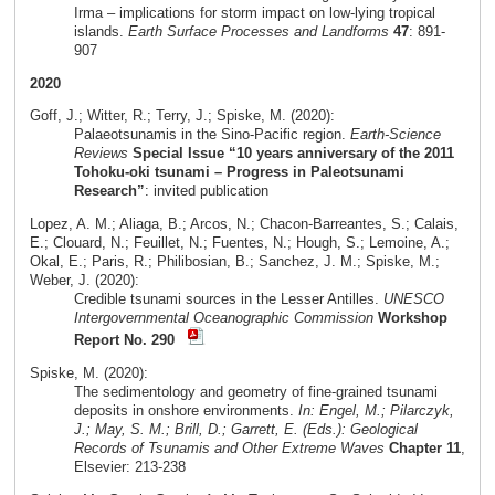
Irma – implications for storm impact on low-lying tropical
islands.
Earth Surface Processes and Landforms
47
: 891-
907
2020
Goff, J.; Witter, R.; Terry, J.; Spiske, M. (2020):
Palaeotsunamis in the Sino-Pacific region.
Earth-Science
Reviews
Special Issue “10 years anniversary of the 2011
Tohoku-oki tsunami – Progress in Paleotsunami
Research”
: invited publication
Lopez, A. M.; Aliaga, B.; Arcos, N.; Chacon-Barreantes, S.; Calais,
E.; Clouard, N.; Feuillet, N.; Fuentes, N.; Hough, S.; Lemoine, A.;
Okal, E.; Paris, R.; Philibosian, B.; Sanchez, J. M.; Spiske, M.;
Weber, J. (2020):
Credible tsunami sources in the Lesser Antilles.
UNESCO
Intergovernmental Oceanographic Commission
Workshop
Report No. 290
Spiske, M. (2020):
The sedimentology and geometry of fine-grained tsunami
deposits in onshore environments.
In: Engel, M.; Pilarczyk,
J.; May, S. M.; Brill, D.; Garrett, E. (Eds.): Geological
Records of Tsunamis and Other Extreme Waves
Chapter 11
,
Elsevier: 213-238