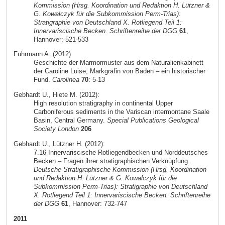
Kommission (Hrsg. Koordination und Redaktion H. Lützner &
G. Kowalczyk für die Subkommission Perm-Trias):
Stratigraphie von Deutschland X. Rotliegend Teil 1:
Innervariscische Becken. Schriftenreihe der DGG
61
,
Hannover: 521-533
Fuhrmann A. (2012):
Geschichte der Marmormuster aus dem Naturalienkabinett
der Caroline Luise, Markgräfin von Baden – ein historischer
Fund.
Carolinea
70
: 5-13
Gebhardt U., Hiete M. (2012):
High resolution stratigraphy in continental Upper
Carboniferous sediments in the Variscan intermontane Saale
Basin, Central Germany.
Special Publications Geological
Society London
206
Gebhardt U., Lützner H. (2012):
7.16 Innervariscische Rotliegendbecken und Norddeutsches
Becken – Fragen ihrer stratigraphischen Verknüpfung.
Deutsche Stratigraphische Kommission (Hrsg. Koordination
und Redaktion H. Lützner & G. Kowalczyk für die
Subkommission Perm-Trias): Stratigraphie von Deutschland
X. Rotliegend Teil 1: Innervariscische Becken. Schriftenreihe
der DGG
61
, Hannover: 732-747
2011