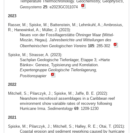
Temperature Thermochronology.
Geochemistry, Geophysics,
Geosystems
25
: e2023GC011074
2023
Rasser, M.; Spiske, M.; Battenstein, M.; Lehmkuhl, A.; Ambrosius,
R.; Hanewinkel, A.; Müller, J. (2023):
Neues von der Fossillagerstätte Öhninger Maar (Mittel-
Miozän, Hegau).
Jahresberichte und Mitteilungen des
Oberrheinischen Geologischen Vereins
105
: 285-302
Spiske, M.; Strasser, A. (2023):
Sachplan Geologische Tiefenlager, Etappe 3; «Harte
Bänke»: Genese, Typisierung und Korrelation.
Expertengruppe Geologische Tiefenlagerung,
Positionspapier
2022
Mitchell, S.; Pilarczyk, J.; Spiske, M.; Jaffe, B. E. (2022):
Nearshore microfossil assemblages in a Caribbean reef
environment show variable rates of recovery following
Hurricane Irma.
Sedimentology
69
: 1209-1230
2021
Spiske, M.; Pilarczyk, J.; Mitchell, S.; Halley, R. E.; Otai, T. (2021):
Coastal erosion and sediment reworking caused by hurricane