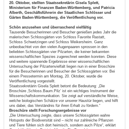
20. Oktober, stellten Staatssekretärin Gisela Splett,
Ministerium für Finanzen Baden-Württemberg, und Patricia
Alberth, Geschäftsführerin der Staatlichen Schlösser und
Gärten Baden-Württemberg, die Veröffentlichung vor.
Schön anzusehen und überraschend vielfältig
Tausende Besucherinnen und Besucher genießen jedes Jahr die
malerischen Schlossgärten von Schloss Favorite Rastatt,
Schloss Schwetzingen und Schloss Weikersheim. Ganz
unbeobachtet von den vielen Augenpaaren sprossen in den
beliebten Schlossgärten vier Pilzarten, die keiner bekannten
wissenschaftlichen Spezies zugerechnet werden konnten. Diese
und weitere spannende Ergebnisse einer wissenschaftlichen
Untersuchung der Pilzartenvielfalt liegen nun in einer Broschüre
für die Besucherinnen und Besucher der Schlossgärten vor. Bei
einem Pressetermin am Montag, 20. Oktober, wurde die
Veröffentlichung vorgestellt.
Staatssekretärin Gisela Splett betont die Bedeutung: „Die
Broschüre ‚Schloss.Baum.Pilz‘ ist ein wichtiges Instrument der
Wissenschaftskommunikation. Sie zeigt auf verständliche Weise,
welche biologischen Schätze vor unserer Haustür liegen, und hilft
uns dabei, das Verständnis für ihren Erhalt zu fördern.“
Broschüre stellt Forschungsergebnisse vor
„Die Untersuchung zeigte, dass unsere Schlossgärten wahre
Hotspots der Biodiversität sind – nicht nur zahlreiche Pflanzen
und Tiere fühlen sich dort heimisch, sondern auch Pilze“, erklärt