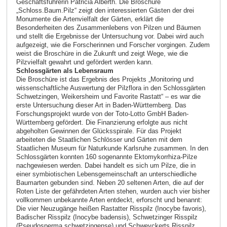
Geschäftsführerin Patricia Alberth. Die Broschüre
„Schloss.Baum.Pilz“ zeigt den interessierten Gästen der drei
Monumente die Artenvielfalt der Gärten, erklärt die
Besonderheiten des Zusammenlebens von Pilzen und Bäumen
und stellt die Ergebnisse der Untersuchung vor. Dabei wird auch
aufgezeigt, wie die Forscherinnen und Forscher vorgingen. Zudem
weist die Broschüre in die Zukunft und zeigt Wege, wie die
Pilzvielfalt gewahrt und gefördert werden kann.
Schlossgärten als Lebensraum
Die Broschüre ist das Ergebnis des Projekts „Monitoring und
wissenschaftliche Auswertung der Pilzflora in den Schlossgärten
Schwetzingen, Weikersheim und Favorite Rastatt“ – es war die
erste Untersuchung dieser Art in Baden-Württemberg. Das
Forschungsprojekt wurde von der Toto-Lotto GmbH Baden-
Württemberg gefördert. Die Finanzierung erfolgte aus nicht
abgeholten Gewinnen der Glücksspirale. Für das Projekt
arbeiteten die Staatlichen Schlösser und Gärten mit dem
Staatlichen Museum für Naturkunde Karlsruhe zusammen. In den
Schlossgärten konnten 160 sogenannte Ektomykorrhiza-Pilze
nachgewiesen werden. Dabei handelt es sich um Pilze, die in
einer symbiotischen Lebensgemeinschaft an unterschiedliche
Baumarten gebunden sind. Neben 20 seltenen Arten, die auf der
Roten Liste der gefährdeten Arten stehen, wurden auch vier bisher
vollkommen unbekannte Arten entdeckt, erforscht und benannt:
Die vier Neuzugänge heißen Rastatter Risspilz (Inocybe favoris),
Badischer Risspilz (Inocybe badensis), Schwetzinger Risspilz
(Pseudosperma schwetzingense) und Schweyckerts Risspilz