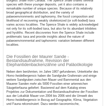
Burgess Shale from Canada. The Spence Shale shares several
species with these younger deposits, yet it also contains a
remarkable number of unique species. Because of its relatively
broad geographical distribution, and the variety of
palaeoenvironments and taphonomy, the fossil composition and
likelihood of recovering weakly skeletonized (or soft-bodied) taxa
varies across localities. The Spence Shale is widely acknowledged
not only for its soft-bodied taxa, but also for its abundant trilobites
and hyoliths. Recent discoveries from the Spence Shale include
problematic taxa and provide insights about the nature of
palaeoenvironmental and taphonomic variation between different
localities.
Die Fossilien der Maurer Sande -
Bestandsaufnahme, Revision der
Elephantidenbackenzähne und Paläoökologie
Neben dem berühmten, im Jahre 1907 gefundenen, Unterkiefer des
Homo heidelbergensis
haben die Sandgrube Grafenrain und einige
weitere Sandgruben zwischen Mauer und Bammental aus den
Mauerer Sanden mehr als 5000 Fossilien einer artenreichen
Säugetierfauna geliefert. Basierend auf dem Katalog eines
Projektes zur Dokumentation und Bestandsaufnahme der Fossilien
aus der Lokalität Mauer von 2004 bis 2006 wird die Umwelt des
Homo heidelbergensis
in Bezug auf Geographie, Klima, Vegetation
und Fauna rekonstruiert. Dazu werden taxonomische,