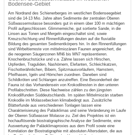
Bodensee-Gebiet
Am Nordrand des Schienerberges im westlichen Bodenseegebiet
sind die 14-13 Mio. Jahre alten Sedimente der zentralen Oberen
Süßwassermolasse besonders gut in einem über 100 m mächtigen
Profil aufgeschlossen. Glimmerreiche, gut sortierte Sande, in die
Linsen aus Tonen und Mergeln eingeschaltet sind, sowie
Kreuzschichtung und Rinnenfüllungen deuten auf die fluviatile
Bildung des gesamten Sedimentkörpers hin. In den Rinnenfüllungen
sind Wirbeltierreste von mittelmiozänen Faunen angereichert, die
die neogenen Säugerzonen MN6 bis MN7 repräsentieren.
Knochenbruchstücke und v.a. Zähne lassen sich Hirschen,
Urpferden, Traguliden, Nashörnern, Elefanten, Schleichkatzen,
Fischotterähnlichen, Bibern, Spitzmausvorläufern, Hamstern,
Pfeifhasen, Igeln und Hörnchen zuordnen. Daneben sind
Schildkröten und Schlangen anzutreffen. Eine Besonderheit der
Fauna ist das Vorhandensein von Krokodilresten in den unteren
Profilabschnitten. Diese Nachweise zählen zu den jüngsten
Krokodilfunden Süddeutschlands. Im späten Mittelmiozän starben
Krokodile im Molassebecken klimabedingt aus. Zusätzliche
Blätterfunde aus verschiedenen Tonlagen lassen eine
Charakterisierung des Paläoklimas und seine Veränderung im Laufe
der Oberen Süßwasser Molasse zu. Ziel des Projektes ist ein
hochauflösende biostratigraphische Analyse der Sedimente, eine
Auswertung der Paläoklimaproxies aus dem Profil sowie eine
Korrelation der Biostratigraphie mit absoluten Altersdaten, die aus