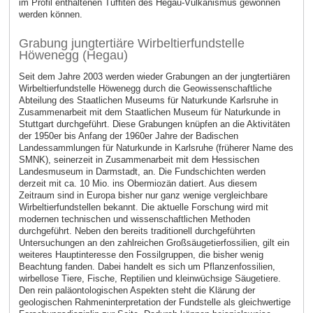
im Profil enthaltenen Tuffiten des Hegau-Vulkanismus gewonnen
werden können.
Grabung jungtertiäre Wirbeltierfundstelle
Höwenegg (Hegau)
Seit dem Jahre 2003 werden wieder Grabungen an der jungtertiären
Wirbeltierfundstelle Höwenegg durch die Geowissenschaftliche
Abteilung des Staatlichen Museums für Naturkunde Karlsruhe in
Zusammenarbeit mit dem Staatlichen Museum für Naturkunde in
Stuttgart durchgeführt. Diese Grabungen knüpfen an die Aktivitäten
der 1950er bis Anfang der 1960er Jahre der Badischen
Landessammlungen für Naturkunde in Karlsruhe (früherer Name des
SMNK), seinerzeit in Zusammenarbeit mit dem Hessischen
Landesmuseum in Darmstadt, an. Die Fundschichten werden
derzeit mit ca. 10 Mio. ins Obermiozän datiert. Aus diesem
Zeitraum sind in Europa bisher nur ganz wenige vergleichbare
Wirbeltierfundstellen bekannt. Die aktuelle Forschung wird mit
modernen technischen und wissenschaftlichen Methoden
durchgeführt. Neben den bereits traditionell durchgeführten
Untersuchungen an den zahlreichen Großsäugetierfossilien, gilt ein
weiteres Hauptinteresse den Fossilgruppen, die bisher wenig
Beachtung fanden. Dabei handelt es sich um Pflanzenfossilien,
wirbellose Tiere, Fische, Reptilien und kleinwüchsige Säugetiere.
Den rein paläontologischen Aspekten steht die Klärung der
geologischen Rahmeninterpretation der Fundstelle als gleichwertige