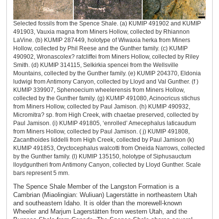
Selected fossils from the Spence Shale. (a) KUMIP 491902 and KUMIP
491903, Vauxia magna from Miners Hollow, collected by Rhiannon
LaVine. (b) KUMIP 287449, holotype of Wiwaxia herka from Miners
Hollow, collected by Phil Reese and the Gunther family. (c) KUMIP
490902, Wronascolex? ratcliffei from Miners Hollow, collected by Riley
Smith. (d) KUMIP 314115, Selkirkia spencei from the Wellsville
Mountains, collected by the Gunther family. (e) KUMIP 204370, Eldonia
ludwigi from Antimony Canyon, collected by Lloyd and Val Gunther. (f )
KUMIP 339907, Sphenoecium wheelerensis from Miners Hollow,
collected by the Gunther family. (g) KUMIP 491080, Acinocricus stichus
from Miners Hollow, collected by Paul Jamison. (h) KUMIP 490932,
Micromitra? sp. from High Creek, with chaetae preserved, collected by
Paul Jamison. (i) KUMIP 491805, ‘enrolled’ Amecephalus laticaudum
from Miners Hollow, collected by Paul Jamison. ( j) KUMIP 491808,
Zacanthoides liddelli from High Creek, collected by Paul Jamison (k)
KUMIP 491853, Oryctocephalus walcotti from Oneida Narrows, collected
by the Gunther family. (l) KUMIP 135150, holotype of Siphusauctum
lloydguntheri from Antimony Canyon, collected by Lloyd Gunther. Scale
bars represent 5 mm.
The Spence Shale Member of the Langston Formation is a
Cambrian (Miaolingian: Wuliuan) Lagerstätte in northeastern Utah
and southeastern Idaho. It is older than the morewell-known
Wheeler and Marjum Lagerstätten from western Utah, and the