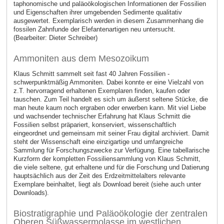
taphonomische und paläoökologischen Informationen der Fossilien
und Eigenschaften ihrer umgebenden Sedimente qualitativ
ausgewertet. Exemplarisch werden in diesem Zusammenhang die
fossilen Zahnfunde der Elefantenartigen neu untersucht.
(Bearbeiter: Dieter Schreiber)
Ammoniten aus dem Mesozoikum
Klaus Schmitt sammelt seit fast 40 Jahren Fossilien -
schwerpunktmäßig Ammoniten. Dabei konnte er eine Vielzahl von
z.T. hervorragend erhaltenen Exemplaren finden, kaufen oder
tauschen. Zum Teil handelt es sich um äußerst seltene Stücke, die
man heute kaum noch ergraben oder erwerben kann. Mit viel Liebe
und wachsender technischer Erfahrung hat Klaus Schmitt die
Fossilien selbst präpariert, konserviert, wissenschaftlich
eingeordnet und gemeinsam mit seiner Frau digital archiviert. Damit
steht der Wissenschaft eine einzigartige und umfangreiche
Sammlung für Forschungszwecke zur Verfügung. Eine tabellarische
Kurzform der kompletten Fossiliensammlung von Klaus Schmitt,
die viele seltene, gut erhaltene und für die Forschung und Datierung
hauptsächlich aus der Zeit des Erdzeitmittelalters relevante
Exemplare beinhaltet, liegt als Download bereit (siehe auch unter
Downloads).
Biostratigraphie und Paläoökologie der zentralen
Oberen Süßwassermolasse im westlichen