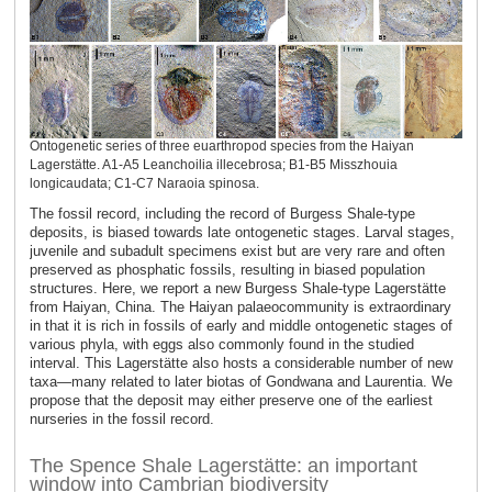
Ontogenetic series of three euarthropod species from the Haiyan
Lagerstätte. A1-A5 Leanchoilia illecebrosa; B1-B5 Misszhouia
longicaudata; C1-C7 Naraoia spinosa.
The fossil record, including the record of Burgess Shale-type
deposits, is biased towards late ontogenetic stages. Larval stages,
juvenile and subadult specimens exist but are very rare and often
preserved as phosphatic fossils, resulting in biased population
structures. Here, we report a new Burgess Shale-type Lagerstätte
from Haiyan, China. The Haiyan palaeocommunity is extraordinary
in that it is rich in fossils of early and middle ontogenetic stages of
various phyla, with eggs also commonly found in the studied
interval. This Lagerstätte also hosts a considerable number of new
taxa—many related to later biotas of Gondwana and Laurentia. We
propose that the deposit may either preserve one of the earliest
nurseries in the fossil record.
The Spence Shale Lagerstätte: an important
window into Cambrian biodiversity