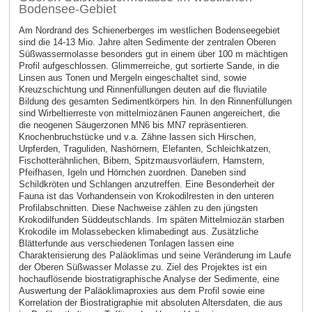
Bodensee-Gebiet
Am Nordrand des Schienerberges im westlichen Bodenseegebiet
sind die 14-13 Mio. Jahre alten Sedimente der zentralen Oberen
Süßwassermolasse besonders gut in einem über 100 m mächtigen
Profil aufgeschlossen. Glimmerreiche, gut sortierte Sande, in die
Linsen aus Tonen und Mergeln eingeschaltet sind, sowie
Kreuzschichtung und Rinnenfüllungen deuten auf die fluviatile
Bildung des gesamten Sedimentkörpers hin. In den Rinnenfüllungen
sind Wirbeltierreste von mittelmiozänen Faunen angereichert, die
die neogenen Säugerzonen MN6 bis MN7 repräsentieren.
Knochenbruchstücke und v.a. Zähne lassen sich Hirschen,
Urpferden, Traguliden, Nashörnern, Elefanten, Schleichkatzen,
Fischotterähnlichen, Bibern, Spitzmausvorläufern, Hamstern,
Pfeifhasen, Igeln und Hörnchen zuordnen. Daneben sind
Schildkröten und Schlangen anzutreffen. Eine Besonderheit der
Fauna ist das Vorhandensein von Krokodilresten in den unteren
Profilabschnitten. Diese Nachweise zählen zu den jüngsten
Krokodilfunden Süddeutschlands. Im späten Mittelmiozän starben
Krokodile im Molassebecken klimabedingt aus. Zusätzliche
Blätterfunde aus verschiedenen Tonlagen lassen eine
Charakterisierung des Paläoklimas und seine Veränderung im Laufe
der Oberen Süßwasser Molasse zu. Ziel des Projektes ist ein
hochauflösende biostratigraphische Analyse der Sedimente, eine
Auswertung der Paläoklimaproxies aus dem Profil sowie eine
Korrelation der Biostratigraphie mit absoluten Altersdaten, die aus