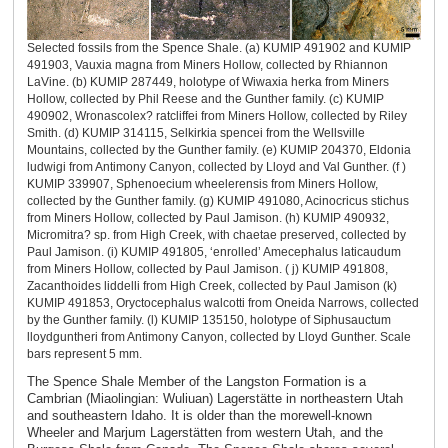
Selected fossils from the Spence Shale. (a) KUMIP 491902 and KUMIP
491903, Vauxia magna from Miners Hollow, collected by Rhiannon
LaVine. (b) KUMIP 287449, holotype of Wiwaxia herka from Miners
Hollow, collected by Phil Reese and the Gunther family. (c) KUMIP
490902, Wronascolex? ratcliffei from Miners Hollow, collected by Riley
Smith. (d) KUMIP 314115, Selkirkia spencei from the Wellsville
Mountains, collected by the Gunther family. (e) KUMIP 204370, Eldonia
ludwigi from Antimony Canyon, collected by Lloyd and Val Gunther. (f )
KUMIP 339907, Sphenoecium wheelerensis from Miners Hollow,
collected by the Gunther family. (g) KUMIP 491080, Acinocricus stichus
from Miners Hollow, collected by Paul Jamison. (h) KUMIP 490932,
Micromitra? sp. from High Creek, with chaetae preserved, collected by
Paul Jamison. (i) KUMIP 491805, ‘enrolled’ Amecephalus laticaudum
from Miners Hollow, collected by Paul Jamison. ( j) KUMIP 491808,
Zacanthoides liddelli from High Creek, collected by Paul Jamison (k)
KUMIP 491853, Oryctocephalus walcotti from Oneida Narrows, collected
by the Gunther family. (l) KUMIP 135150, holotype of Siphusauctum
lloydguntheri from Antimony Canyon, collected by Lloyd Gunther. Scale
bars represent 5 mm.
The Spence Shale Member of the Langston Formation is a
Cambrian (Miaolingian: Wuliuan) Lagerstätte in northeastern Utah
and southeastern Idaho. It is older than the morewell-known
Wheeler and Marjum Lagerstätten from western Utah, and the