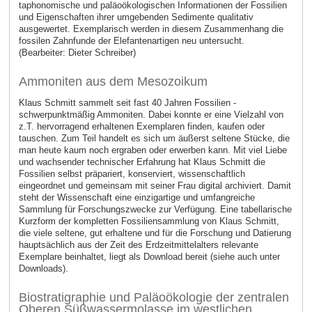
taphonomische und paläoökologischen Informationen der Fossilien
und Eigenschaften ihrer umgebenden Sedimente qualitativ
ausgewertet. Exemplarisch werden in diesem Zusammenhang die
fossilen Zahnfunde der Elefantenartigen neu untersucht.
(Bearbeiter: Dieter Schreiber)
Ammoniten aus dem Mesozoikum
Klaus Schmitt sammelt seit fast 40 Jahren Fossilien -
schwerpunktmäßig Ammoniten. Dabei konnte er eine Vielzahl von
z.T. hervorragend erhaltenen Exemplaren finden, kaufen oder
tauschen. Zum Teil handelt es sich um äußerst seltene Stücke, die
man heute kaum noch ergraben oder erwerben kann. Mit viel Liebe
und wachsender technischer Erfahrung hat Klaus Schmitt die
Fossilien selbst präpariert, konserviert, wissenschaftlich
eingeordnet und gemeinsam mit seiner Frau digital archiviert. Damit
steht der Wissenschaft eine einzigartige und umfangreiche
Sammlung für Forschungszwecke zur Verfügung. Eine tabellarische
Kurzform der kompletten Fossiliensammlung von Klaus Schmitt,
die viele seltene, gut erhaltene und für die Forschung und Datierung
hauptsächlich aus der Zeit des Erdzeitmittelalters relevante
Exemplare beinhaltet, liegt als Download bereit (siehe auch unter
Downloads).
Biostratigraphie und Paläoökologie der zentralen
Oberen Süßwassermolasse im westlichen