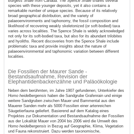
Burgess Shale from Canada. The Spence Shale shares several
species with these younger deposits, yet it also contains a
remarkable number of unique species. Because of its relatively
broad geographical distribution, and the variety of
palaeoenvironments and taphonomy, the fossil composition and
likelihood of recovering weakly skeletonized (or soft-bodied) taxa
varies across localities. The Spence Shale is widely acknowledged
not only for its soft-bodied taxa, but also for its abundant trilobites
and hyoliths. Recent discoveries from the Spence Shale include
problematic taxa and provide insights about the nature of
palaeoenvironmental and taphonomic variation between different
localities.
Die Fossilien der Maurer Sande -
Bestandsaufnahme, Revision der
Elephantidenbackenzähne und Paläoökologie
Neben dem berühmten, im Jahre 1907 gefundenen, Unterkiefer des
Homo heidelbergensis
haben die Sandgrube Grafenrain und einige
weitere Sandgruben zwischen Mauer und Bammental aus den
Mauerer Sanden mehr als 5000 Fossilien einer artenreichen
Säugetierfauna geliefert. Basierend auf dem Katalog eines
Projektes zur Dokumentation und Bestandsaufnahme der Fossilien
aus der Lokalität Mauer von 2004 bis 2006 wird die Umwelt des
Homo heidelbergensis
in Bezug auf Geographie, Klima, Vegetation
und Fauna rekonstruiert. Dazu werden taxonomische,