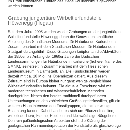
im Profil enthaltenen Tuffiten des Hegau-Vulkanismus gewonnen
werden können.
Grabung jungtertiäre Wirbeltierfundstelle
Höwenegg (Hegau)
Seit dem Jahre 2003 werden wieder Grabungen an der jungtertiären
Wirbeltierfundstelle Höwenegg durch die Geowissenschaftliche
Abteilung des Staatlichen Museums für Naturkunde Karlsruhe in
Zusammenarbeit mit dem Staatlichen Museum für Naturkunde in
Stuttgart durchgeführt. Diese Grabungen knüpfen an die Aktivitäten
der 1950er bis Anfang der 1960er Jahre der Badischen
Landessammlungen für Naturkunde in Karlsruhe (früherer Name des
SMNK), seinerzeit in Zusammenarbeit mit dem Hessischen
Landesmuseum in Darmstadt, an. Die Fundschichten werden
derzeit mit ca. 10 Mio. ins Obermiozän datiert. Aus diesem
Zeitraum sind in Europa bisher nur ganz wenige vergleichbare
Wirbeltierfundstellen bekannt. Die aktuelle Forschung wird mit
modernen technischen und wissenschaftlichen Methoden
durchgeführt. Neben den bereits traditionell durchgeführten
Untersuchungen an den zahlreichen Großsäugetierfossilien, gilt ein
weiteres Hauptinteresse den Fossilgruppen, die bisher wenig
Beachtung fanden. Dabei handelt es sich um Pflanzenfossilien,
wirbellose Tiere, Fische, Reptilien und kleinwüchsige Säugetiere.
Den rein paläontologischen Aspekten steht die Klärung der
geologischen Rahmeninterpretation der Fundstelle als gleichwertige