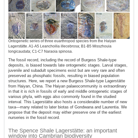
Ontogenetic series of three euarthropod species from the Haiyan
Lagerstätte. A1-A5 Leanchoilia illecebrosa; B1-B5 Misszhouia
longicaudata; C1-C7 Naraoia spinosa.
The fossil record, including the record of Burgess Shale-type
deposits, is biased towards late ontogenetic stages. Larval stages,
juvenile and subadult specimens exist but are very rare and often
preserved as phosphatic fossils, resulting in biased population
structures. Here, we report a new Burgess Shale-type Lagerstätte
from Haiyan, China. The Haiyan palaeocommunity is extraordinary
in that it is rich in fossils of early and middle ontogenetic stages of
various phyla, with eggs also commonly found in the studied
interval. This Lagerstätte also hosts a considerable number of new
taxa—many related to later biotas of Gondwana and Laurentia. We
propose that the deposit may either preserve one of the earliest
nurseries in the fossil record.
The Spence Shale Lagerstätte: an important
window into Cambrian biodiversity