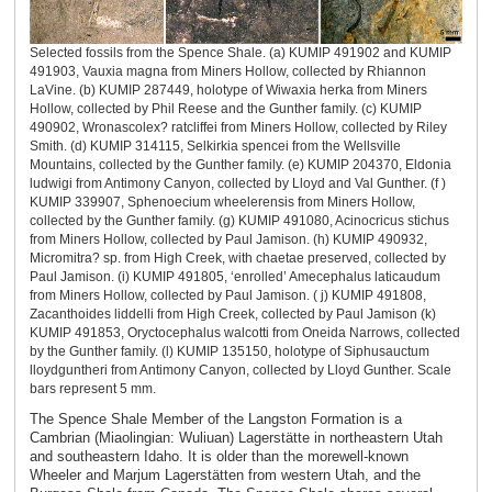
Selected fossils from the Spence Shale. (a) KUMIP 491902 and KUMIP
491903, Vauxia magna from Miners Hollow, collected by Rhiannon
LaVine. (b) KUMIP 287449, holotype of Wiwaxia herka from Miners
Hollow, collected by Phil Reese and the Gunther family. (c) KUMIP
490902, Wronascolex? ratcliffei from Miners Hollow, collected by Riley
Smith. (d) KUMIP 314115, Selkirkia spencei from the Wellsville
Mountains, collected by the Gunther family. (e) KUMIP 204370, Eldonia
ludwigi from Antimony Canyon, collected by Lloyd and Val Gunther. (f )
KUMIP 339907, Sphenoecium wheelerensis from Miners Hollow,
collected by the Gunther family. (g) KUMIP 491080, Acinocricus stichus
from Miners Hollow, collected by Paul Jamison. (h) KUMIP 490932,
Micromitra? sp. from High Creek, with chaetae preserved, collected by
Paul Jamison. (i) KUMIP 491805, ‘enrolled’ Amecephalus laticaudum
from Miners Hollow, collected by Paul Jamison. ( j) KUMIP 491808,
Zacanthoides liddelli from High Creek, collected by Paul Jamison (k)
KUMIP 491853, Oryctocephalus walcotti from Oneida Narrows, collected
by the Gunther family. (l) KUMIP 135150, holotype of Siphusauctum
lloydguntheri from Antimony Canyon, collected by Lloyd Gunther. Scale
bars represent 5 mm.
The Spence Shale Member of the Langston Formation is a
Cambrian (Miaolingian: Wuliuan) Lagerstätte in northeastern Utah
and southeastern Idaho. It is older than the morewell-known
Wheeler and Marjum Lagerstätten from western Utah, and the