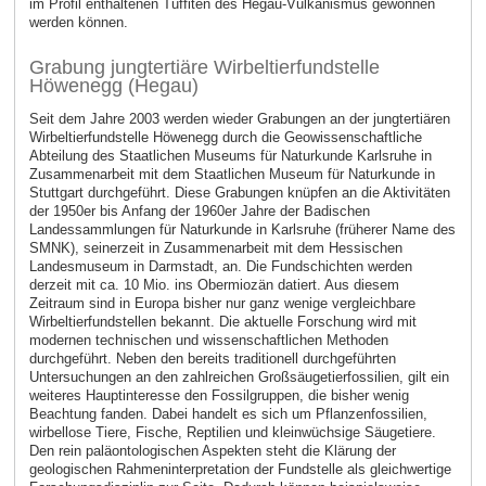
im Profil enthaltenen Tuffiten des Hegau-Vulkanismus gewonnen
werden können.
Grabung jungtertiäre Wirbeltierfundstelle
Höwenegg (Hegau)
Seit dem Jahre 2003 werden wieder Grabungen an der jungtertiären
Wirbeltierfundstelle Höwenegg durch die Geowissenschaftliche
Abteilung des Staatlichen Museums für Naturkunde Karlsruhe in
Zusammenarbeit mit dem Staatlichen Museum für Naturkunde in
Stuttgart durchgeführt. Diese Grabungen knüpfen an die Aktivitäten
der 1950er bis Anfang der 1960er Jahre der Badischen
Landessammlungen für Naturkunde in Karlsruhe (früherer Name des
SMNK), seinerzeit in Zusammenarbeit mit dem Hessischen
Landesmuseum in Darmstadt, an. Die Fundschichten werden
derzeit mit ca. 10 Mio. ins Obermiozän datiert. Aus diesem
Zeitraum sind in Europa bisher nur ganz wenige vergleichbare
Wirbeltierfundstellen bekannt. Die aktuelle Forschung wird mit
modernen technischen und wissenschaftlichen Methoden
durchgeführt. Neben den bereits traditionell durchgeführten
Untersuchungen an den zahlreichen Großsäugetierfossilien, gilt ein
weiteres Hauptinteresse den Fossilgruppen, die bisher wenig
Beachtung fanden. Dabei handelt es sich um Pflanzenfossilien,
wirbellose Tiere, Fische, Reptilien und kleinwüchsige Säugetiere.
Den rein paläontologischen Aspekten steht die Klärung der
geologischen Rahmeninterpretation der Fundstelle als gleichwertige