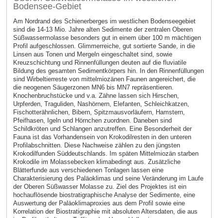
Bodensee-Gebiet
Am Nordrand des Schienerberges im westlichen Bodenseegebiet
sind die 14-13 Mio. Jahre alten Sedimente der zentralen Oberen
Süßwassermolasse besonders gut in einem über 100 m mächtigen
Profil aufgeschlossen. Glimmerreiche, gut sortierte Sande, in die
Linsen aus Tonen und Mergeln eingeschaltet sind, sowie
Kreuzschichtung und Rinnenfüllungen deuten auf die fluviatile
Bildung des gesamten Sedimentkörpers hin. In den Rinnenfüllungen
sind Wirbeltierreste von mittelmiozänen Faunen angereichert, die
die neogenen Säugerzonen MN6 bis MN7 repräsentieren.
Knochenbruchstücke und v.a. Zähne lassen sich Hirschen,
Urpferden, Traguliden, Nashörnern, Elefanten, Schleichkatzen,
Fischotterähnlichen, Bibern, Spitzmausvorläufern, Hamstern,
Pfeifhasen, Igeln und Hörnchen zuordnen. Daneben sind
Schildkröten und Schlangen anzutreffen. Eine Besonderheit der
Fauna ist das Vorhandensein von Krokodilresten in den unteren
Profilabschnitten. Diese Nachweise zählen zu den jüngsten
Krokodilfunden Süddeutschlands. Im späten Mittelmiozän starben
Krokodile im Molassebecken klimabedingt aus. Zusätzliche
Blätterfunde aus verschiedenen Tonlagen lassen eine
Charakterisierung des Paläoklimas und seine Veränderung im Laufe
der Oberen Süßwasser Molasse zu. Ziel des Projektes ist ein
hochauflösende biostratigraphische Analyse der Sedimente, eine
Auswertung der Paläoklimaproxies aus dem Profil sowie eine
Korrelation der Biostratigraphie mit absoluten Altersdaten, die aus