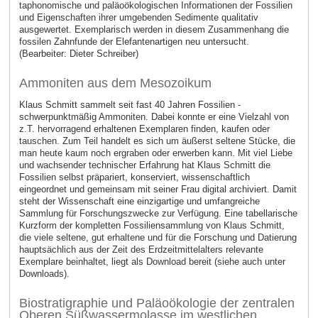
taphonomische und paläoökologischen Informationen der Fossilien
und Eigenschaften ihrer umgebenden Sedimente qualitativ
ausgewertet. Exemplarisch werden in diesem Zusammenhang die
fossilen Zahnfunde der Elefantenartigen neu untersucht.
(Bearbeiter: Dieter Schreiber)
Ammoniten aus dem Mesozoikum
Klaus Schmitt sammelt seit fast 40 Jahren Fossilien -
schwerpunktmäßig Ammoniten. Dabei konnte er eine Vielzahl von
z.T. hervorragend erhaltenen Exemplaren finden, kaufen oder
tauschen. Zum Teil handelt es sich um äußerst seltene Stücke, die
man heute kaum noch ergraben oder erwerben kann. Mit viel Liebe
und wachsender technischer Erfahrung hat Klaus Schmitt die
Fossilien selbst präpariert, konserviert, wissenschaftlich
eingeordnet und gemeinsam mit seiner Frau digital archiviert. Damit
steht der Wissenschaft eine einzigartige und umfangreiche
Sammlung für Forschungszwecke zur Verfügung. Eine tabellarische
Kurzform der kompletten Fossiliensammlung von Klaus Schmitt,
die viele seltene, gut erhaltene und für die Forschung und Datierung
hauptsächlich aus der Zeit des Erdzeitmittelalters relevante
Exemplare beinhaltet, liegt als Download bereit (siehe auch unter
Downloads).
Biostratigraphie und Paläoökologie der zentralen
Oberen Süßwassermolasse im westlichen