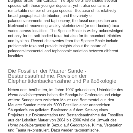
Burgess Shale from Canada. The Spence Shale shares several
species with these younger deposits, yet it also contains a
remarkable number of unique species. Because of its relatively
broad geographical distribution, and the variety of
palaeoenvironments and taphonomy, the fossil composition and
likelihood of recovering weakly skeletonized (or soft-bodied) taxa
varies across localities. The Spence Shale is widely acknowledged
not only for its soft-bodied taxa, but also for its abundant trilobites
and hyoliths. Recent discoveries from the Spence Shale include
problematic taxa and provide insights about the nature of
palaeoenvironmental and taphonomic variation between different
localities.
Die Fossilien der Maurer Sande -
Bestandsaufnahme, Revision der
Elephantidenbackenzähne und Paläoökologie
Neben dem berühmten, im Jahre 1907 gefundenen, Unterkiefer des
Homo heidelbergensis
haben die Sandgrube Grafenrain und einige
weitere Sandgruben zwischen Mauer und Bammental aus den
Mauerer Sanden mehr als 5000 Fossilien einer artenreichen
Säugetierfauna geliefert. Basierend auf dem Katalog eines
Projektes zur Dokumentation und Bestandsaufnahme der Fossilien
aus der Lokalität Mauer von 2004 bis 2006 wird die Umwelt des
Homo heidelbergensis
in Bezug auf Geographie, Klima, Vegetation
und Fauna rekonstruiert. Dazu werden taxonomische,