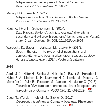
Mitgliederversammlung am 21. März 2017 für das
Vereinsjahr 2016.
Carolinea
75
: 205-216
Manegold A., Trusch R. (2017):
Mitgliederverzeichnis Naturwissenschaftlicher Verein
Karlsruhe e.V..
Carolinea
75
: 217-222
Raub F., Höfer H., Scheuermann L. (2017):
Data Papers: Spider (Arachnida, Araneae) diversity in
secondary and old-growth southern Atlantic forests of Paraná
state, Brazil.
Ecology
98: DOI: 10.1002/ecy.1854
Warzecha D., Bauer T., Verhaagh M., Jauker F. (2017):
Bees in the city – The role of relict populations and
connectivity for wild bees in urban green spaces.
Ecology
Across Borders, Ghent 2017
, Posterpräsentation
2016
Astrin J. J., Höfer H., Spelda J., Holstein J., Bayer S., Hendrich L.,
Huber B. A., Kielhorn K.-H., Krammer H.-J., Lemke M., Monje J. C.,
Morinière J., Rulik B., Petersen M., Janssen H., Muster C. (2016):
Towards a DNA barcode reference database for spiders and
harvestmen of Germany.
PLOS ONE
11
: e0162624
Bauer T., Wendt I., Holstein J., Gabriel G. (2016):
Crossopriza lyoni
new to Germany (Araneae: Pholcidae).