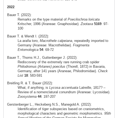
2022
Bauer T. (2022):
Remarks on the type material of
Poecilochroa loricata
Kritscher, 1996 (Araneae: Gnaphosidae).
Zootaxa
5169
: 97-
100
Bauer T. & Wendt I. (2022):
La araña toro,
Macrothele calpeiana
, repeatedly imported to
Germany (Araneae: Macrothelidae).
Fragmenta
Entomologica
54
: 69-72
Bauer T., Thorns H.J., Guttenberger J. (2022):
Rediscovery of the extremely rare running crab spider
Philodromus (Artanes) poecilus
(Thorell, 1872) in Bavaria,
Germany, after 141 years (Araneae, Philodromidae).
Check
List
18
: 583-591
Breitling R. & T. Bauer (2022):
What, if anything, is
Lycosa accentuata
Latreille, 1817? –
Review of a nomenclatural conundrum (Araneae: Lycosidae).
Zoosystema
44
: 197-207
Gerstenberger L., Heckeberg N.S., Manegold A. (2022):
Identification of tiger subspecies based on craniometrics,
morphological characters and geometric morphometrics.
95th
Annual Meeting of the German Society for Mammalian