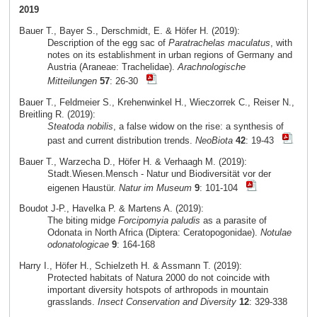
2019
Bauer T., Bayer S., Derschmidt, E. & Höfer H. (2019):
Description of the egg sac of
Paratrachelas maculatus
, with
notes on its establishment in urban regions of Germany and
Austria (Araneae: Trachelidae).
Arachnologische
Mitteilungen
57
: 26-30
Bauer T., Feldmeier S., Krehenwinkel H., Wieczorrek C., Reiser N.,
Breitling R. (2019):
Steatoda nobilis
, a false widow on the rise: a synthesis of
past and current distribution trends.
NeoBiota
42
: 19-43
Bauer T., Warzecha D., Höfer H. & Verhaagh M. (2019):
Stadt.Wiesen.Mensch - Natur und Biodiversität vor der
eigenen Haustür.
Natur im Museum
9
: 101-104
Boudot J-P., Havelka P. & Martens A. (2019):
The biting midge
Forcipomyia paludis
as a parasite of
Odonata in North Africa (Diptera: Ceratopogonidae).
Notulae
odonatologicae
9
: 164-168
Harry I., Höfer H., Schielzeth H. & Assmann T. (2019):
Protected habitats of Natura 2000 do not coincide with
important diversity hotspots of arthropods in mountain
grasslands.
Insect Conservation and Diversity
12
: 329-338