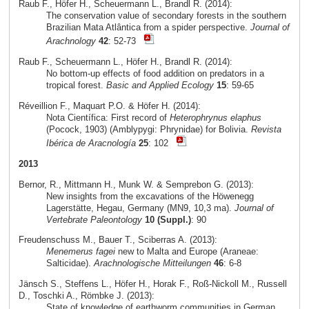
Raub F., Höfer H., Scheuermann L., Brandl R. (2014):
The conservation value of secondary forests in the southern
Brazilian Mata Atlântica from a spider perspective.
Journal of
Arachnology
42
: 52-73
Raub F., Scheuermann L., Höfer H., Brandl R. (2014):
No bottom-up effects of food addition on predators in a
tropical forest.
Basic and Applied Ecology
15
: 59-65
Réveillion F., Maquart P.O. & Höfer H. (2014):
Nota Científica: First record of
Heterophrynus elaphus
(Pocock, 1903) (Amblypygi: Phrynidae) for Bolivia.
Revista
Ibérica de Aracnología
25
: 102
2013
Bernor, R., Mittmann H., Munk W. & Semprebon G. (2013):
New insights from the excavations of the Höwenegg
Lagerstätte, Hegau, Germany (MN9, 10,3 ma).
Journal of
Vertebrate Paleontology
10 (Suppl.)
: 90
Freudenschuss M., Bauer T., Sciberras A. (2013):
Menemerus fagei
new to Malta and Europe (Araneae:
Salticidae).
Arachnologische Mitteilungen
46
: 6-8
Jänsch S., Steffens L., Höfer H., Horak F., Roß-Nickoll M., Russell
D., Toschki A., Römbke J. (2013):
State of knowledge of earthworm communities in German