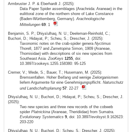
Armbruster J. P. & Eberhardt J. (2025):
Data Paper Spider assemblages (Arachnida: Araneae) in the
eulittoral zone of the northern shore of Lake Constance
(Baden-Württemberg, Germany).
Arachnologische
Mitteilungen
69
: 1
Benjamin, S. P.; Dhiya'ulhaq, N. U.; Deeleman-Reinhold, C.;
Buchori, D.; Hidayat, P.; Scheu, S.; Drescher, J. (2025):
Taxonomic notes on the crab-spider genera
Nyctimus
Thorell, 1877 and
Zametopina
Simon, 1909 (Araneae,
Thomisidae) with descriptions of six new species from
Southeast Asia.
ZooKeys
1255
, doi:
10.3897/zookeys.1255.158380: 95-125
Cremer, V.; Wede, S.; Bauer, T.; Husemann, M. (2025):
Bremsenfallen. Hoher Beifang und wenige Zielorganismen
liefern Argumente für eine Genehmigungspflicht.
Naturschutz
und Landschaftsplanung
57
: 22-27
Dhiya'ulhaq, N. U.; Buchori, D.; Hidayat, P.; Scheu, S.; Drescher, J.
(2025):
Two new species and three new records of the cobweb
spider
Platnickina
(Araneae, Theridiidae) from Sumatra.
Evolutionary Systematics
9
, doi: 10.3897/evolsyst.9.162623:
203-220
Dhiya'ulhaq, N. U.; Buchori, D.; Scheu, S.; Drescher, J. (2025):