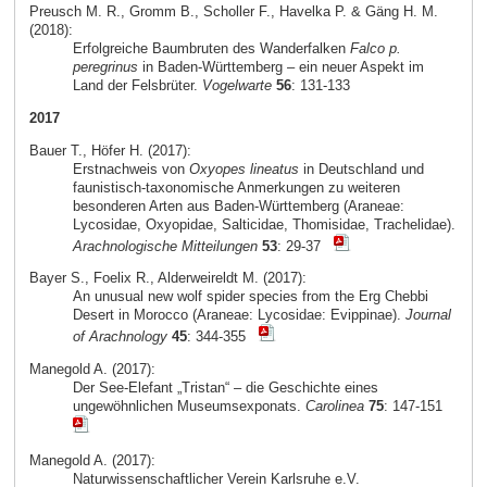
Preusch M. R., Gromm B., Scholler F., Havelka P. & Gäng H. M.
(2018):
Erfolgreiche Baumbruten des Wanderfalken
Falco p.
peregrinus
in Baden-Württemberg – ein neuer Aspekt im
Land der Felsbrüter.
Vogelwarte
56
: 131-133
2017
Bauer T., Höfer H. (2017):
Erstnachweis von
Oxyopes lineatus
in Deutschland und
faunistisch-taxonomische Anmerkungen zu weiteren
besonderen Arten aus Baden-Württemberg (Araneae:
Lycosidae, Oxyopidae, Salticidae, Thomisidae, Trachelidae).
Arachnologische Mitteilungen
53
: 29-37
Bayer S., Foelix R., Alderweireldt M. (2017):
An unusual new wolf spider species from the Erg Chebbi
Desert in Morocco (Araneae: Lycosidae: Evippinae).
Journal
of Arachnology
45
: 344-355
Manegold A. (2017):
Der See-Elefant „Tristan“ – die Geschichte eines
ungewöhnlichen Museumsexponats.
Carolinea
75
: 147-151
Manegold A. (2017):
Naturwissenschaftlicher Verein Karlsruhe e.V.