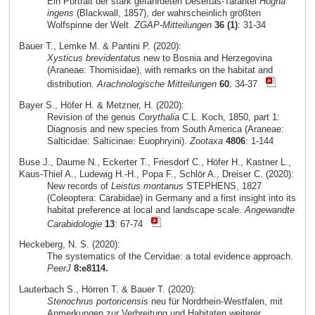
Ein Portrait der stark gefährdeten Desertas-Tarantel
Hogna
ingens
(Blackwall, 1857), der wahrscheinlich größten
Wolfspinne der Welt.
ZGAP-Mitteilungen
36 (1)
: 31-34
Bauer T., Lemke M. & Pantini P. (2020):
Xysticus brevidentatus
new to Bosnia and Herzegovina
(Araneae: Thomisidae), with remarks on the habitat and
distribution.
Arachnologische Mitteilungen
60
: 34-37
Bayer S., Höfer H. & Metzner, H. (2020):
Revision of the genus
Corythalia
C.L. Koch, 1850, part 1:
Diagnosis and new species from South America (Araneae:
Salticidae: Salticinae: Euophryini).
Zootaxa
4806
: 1-144
Buse J., Daume N., Eckerter T., Friesdorf C., Höfer H., Kastner L.,
Kaus-Thiel A., Ludewig H.-H., Popa F., Schlör A., Dreiser C. (2020):
New records of
Leistus montanus
STEPHENS, 1827
(Coleoptera: Carabidae) in Germany and a first insight into its
habitat preference at local and landscape scale.
Angewandte
Carabidologie
13
: 67-74
Heckeberg, N. S. (2020):
The systematics of the Cervidae: a total evidence approach.
PeerJ
8:e8114.
Lauterbach S., Hörren T. & Bauer T. (2020):
Stenochrus portoricensis
neu für Nordrhein-Westfalen, mit
Anmerkungen zur Verbreitung und Habitaten weiterer