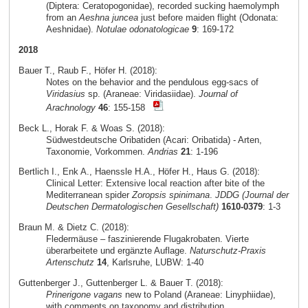
(Diptera: Ceratopogonidae), recorded sucking haemolymph
from an
Aeshna juncea
just before maiden flight (Odonata:
Aeshnidae).
Notulae odonatologicae
9
: 169-172
2018
Bauer T., Raub F., Höfer H. (2018):
Notes on the behavior and the pendulous egg-sacs of
Viridasius
sp. (Araneae: Viridasiidae).
Journal of
Arachnology
46
: 155-158
Beck L., Horak F. & Woas S. (2018):
Südwestdeutsche Oribatiden (Acari: Oribatida) - Arten,
Taxonomie, Vorkommen.
Andrias
21
: 1-196
Bertlich I., Enk A., Haenssle H.A., Höfer H., Haus G. (2018):
Clinical Letter: Extensive local reaction after bite of the
Mediterranean spider
Zoropsis spinimana
.
JDDG (Journal der
Deutschen Dermatologischen Gesellschaft)
1610-0379
: 1-3
Braun M. & Dietz C. (2018):
Fledermäuse – faszinierende Flugakrobaten. Vierte
überarbeitete und ergänzte Auflage.
Naturschutz-Praxis
Artenschutz
14
, Karlsruhe, LUBW: 1-40
Guttenberger J., Guttenberger L. & Bauer T. (2018):
Prinerigone vagans
new to Poland (Araneae: Linyphiidae),
with comments on taxonomy and distribution.