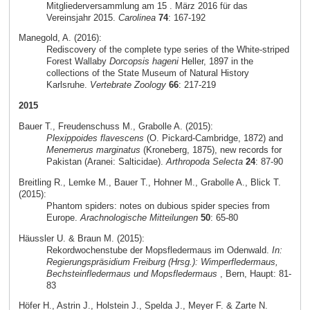
Mitgliederversammlung am 15 . März 2016 für das
Vereinsjahr 2015.
Carolinea
74
: 167-192
Manegold, A. (2016):
Rediscovery of the complete type series of the White-striped
Forest Wallaby
Dorcopsis hageni
Heller, 1897 in the
collections of the State Museum of Natural History
Karlsruhe.
Vertebrate Zoology
66
: 217-219
2015
Bauer T., Freudenschuss M., Grabolle A. (2015):
Plexippoides flavescens
(O. Pickard-Cambridge, 1872) and
Menemerus marginatus
(Kroneberg, 1875), new records for
Pakistan (Aranei: Salticidae).
Arthropoda Selecta
24
: 87-90
Breitling R., Lemke M., Bauer T., Hohner M., Grabolle A., Blick T.
(2015):
Phantom spiders: notes on dubious spider species from
Europe.
Arachnologische Mitteilungen
50
: 65-80
Häussler U. & Braun M. (2015):
Rekordwochenstube der Mopsfledermaus im Odenwald.
In:
Regierungspräsidium Freiburg (Hrsg.): Wimperfledermaus,
Bechsteinfledermaus und Mopsfledermaus
, Bern, Haupt: 81-
83
Höfer H., Astrin J., Holstein J., Spelda J., Meyer F. & Zarte N.