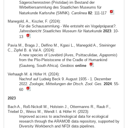
Sägerochenrostren (Pristidae) im Bestand der
Wirbeltiersammlung des Staatlichen Museums für
Naturkunde Karlsruhe (SMNK).
Carolinea
82
: 111-117
Manegold, A., Kiszler, F. (2024):
Für die Schausammlung - Wie entsteht ein Vogelpräparat?.
Jahresbericht Staatliches Museum für Naturkunde
2023
: 10-
13
Pavia M., Braga J., Delfino M., Kgasi L., Manegold A., Steininger
C., Zipfel B. & Val A. (2024):
A new species of Lovebird (Aves, Psittaculidae,
Agapornis
)
from the Plio-Pleistocene of the Cradle of Humankind
(Gauteng, South Africa).
Geobios
online
Verhaagh M. & Höfer H. (2024):
Nachruf auf Ludwig Beck 9. August 1935 - 1. Dezember
2022.
Zoologie, Mitteilungen der Dtsch. Zool. Ges.
2024
: 55-
60
2023
Bach A., Roß-Nickoll M., Holstein J., Ottermanns R., Raub F.,
Triebel D., Weiss M., Wendt I. & Höfer H. (2023):
Improved access to arachnological data for ecological
research through the ARAMOB data repository, supported by
Diversity Workbench and NFDI data pipelines.