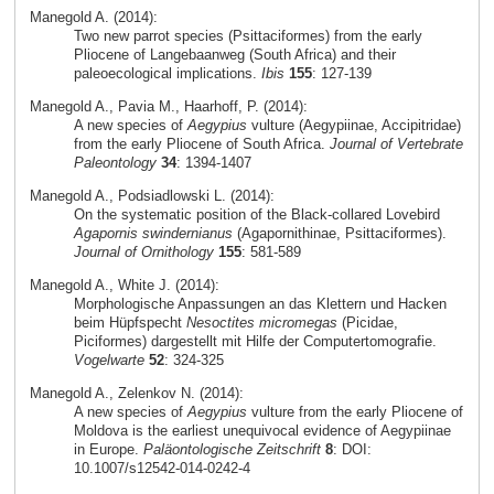
Manegold A. (2014):
Two new parrot species (Psittaciformes) from the early
Pliocene of Langebaanweg (South Africa) and their
paleoecological implications.
Ibis
155
: 127-139
Manegold A., Pavia M., Haarhoff, P. (2014):
A new species of
Aegypius
vulture (Aegypiinae, Accipitridae)
from the early Pliocene of South Africa.
Journal of Vertebrate
Paleontology
34
: 1394-1407
Manegold A., Podsiadlowski L. (2014):
On the systematic position of the Black-collared Lovebird
Agapornis swindernianus
(Agapornithinae, Psittaciformes).
Journal of Ornithology
155
: 581-589
Manegold A., White J. (2014):
Morphologische Anpassungen an das Klettern und Hacken
beim Hüpfspecht
Nesoctites micromegas
(Picidae,
Piciformes) dargestellt mit Hilfe der Computertomografie.
Vogelwarte
52
: 324-325
Manegold A., Zelenkov N. (2014):
A new species of
Aegypius
vulture from the early Pliocene of
Moldova is the earliest unequivocal evidence of Aegypiinae
in Europe.
Paläontologische Zeitschrift
8
: DOI:
10.1007/s12542-014-0242-4