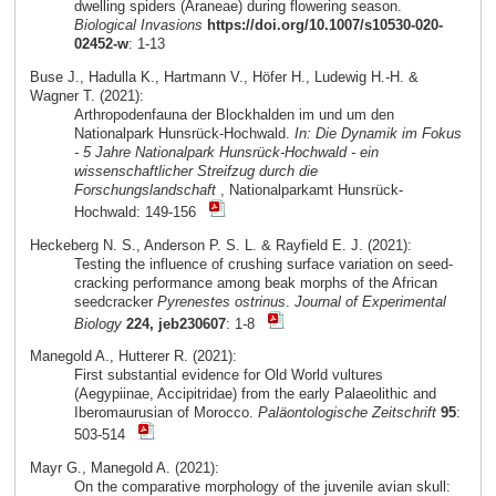
dwelling spiders (Araneae) during flowering season.
Biological Invasions
https://doi.org/10.1007/s10530-020-
02452-w
: 1-13
Buse J., Hadulla K., Hartmann V., Höfer H., Ludewig H.-H. &
Wagner T. (2021):
Arthropodenfauna der Blockhalden im und um den
Nationalpark Hunsrück-Hochwald.
In: Die Dynamik im Fokus
- 5 Jahre Nationalpark Hunsrück-Hochwald - ein
wissenschaftlicher Streifzug durch die
Forschungslandschaft
, Nationalparkamt Hunsrück-
Hochwald: 149-156
Heckeberg N. S., Anderson P. S. L. & Rayfield E. J. (2021):
Testing the influence of crushing surface variation on seed-
cracking performance among beak morphs of the African
seedcracker
Pyrenestes ostrinus
.
Journal of Experimental
Biology
224, jeb230607
: 1-8
Manegold A., Hutterer R. (2021):
First substantial evidence for Old World vultures
(Aegypiinae, Accipitridae) from the early Palaeolithic and
Iberomaurusian of Morocco.
Paläontologische Zeitschrift
95
:
503-514
Mayr G., Manegold A. (2021):
On the comparative morphology of the juvenile avian skull: