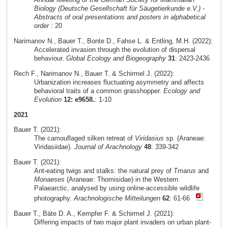
Biology (Deutsche Gesellschaft für Säugetierkunde e.V.) -
Abstracts of oral presentations and posters in alphabetical
order
: 20
Narimanov N., Bauer T., Bonte D., Fahse L. & Entling, M.H. (2022):
Accelerated invasion through the evolution of dispersal
behaviour.
Global Ecology and Biogeography
31
: 2423-2436
Rech F., Narimanov N., Bauer T. & Schirmel J. (2022):
Urbanization increases fluctuating asymmetry and affects
behavioral traits of a common grasshopper.
Ecology and
Evolution
12: e9658.
: 1-10
2021
Bauer T. (2021):
The camouflaged silken retreat of
Viridasius
sp. (Araneae:
Viridasiidae).
Journal of Arachnology
48
: 339-342
Bauer T. (2021):
Ant-eating twigs and stalks: the natural prey of
Tmarus
and
Monaeses
(Araneae: Thomisidae) in the Western
Palaearctic, analysed by using online-accessible wildlife
photography.
Arachnologische Mitteilungen
62
: 61-66
Bauer T., Bäte D. A., Kempfer F. & Schirmel J. (2021):
Differing impacts of two major plant invaders on urban plant-