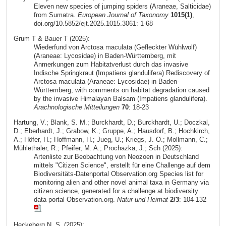
Eleven new species of jumping spiders (Araneae, Salticidae)
from Sumatra.
European Journal of Taxonomy
1015(1)
,
doi.org/10.5852/ejt.2025.1015.3061: 1-68
Grum T & Bauer T (2025):
Wiederfund von Arctosa maculata (Gefleckter Wühlwolf)
(Araneae: Lycosidae) in Baden-Württemberg, mit
Anmerkungen zum Habitatverlust durch das invasive
Indische Springkraut (Impatiens glandulifera) Rediscovery of
Arctosa maculata (Araneae: Lycosidae) in Baden-
Württemberg, with comments on habitat degradation caused
by the invasive Himalayan Balsam (Impatiens glandulifera).
Arachnologische Mitteilungen
70
: 18-23
Hartung, V.; Blank, S. M.; Burckhardt, D.; Burckhardt, U.; Doczkal,
D.; Eberhardt, J.; Grabow, K.; Gruppe, A.; Hausdorf, B.; Hochkirch,
A.; Höfer, H.; Hoffmann, H.; Jueg, U.; Kriegs, J. O.; Mollmann, C.;
Mühlethaler, R.; Pfeifer, M. A.; Prochazka, J.; Sch (2025):
Artenliste zur Beobachtung von Neozoen in Deutschland
mittels "Citizen Science", erstellt für eine Challenge auf dem
Biodiversitäts-Datenportal Observation.org Species list for
monitoring alien and other novel animal taxa in Germany via
citizen science, generated for a challenge at biodiversity
data portal Observation.org.
Natur und Heimat
2/3
: 104-132
Heckeberg N. S. (2025):