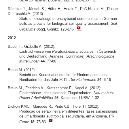
UBA-Vorhabens.
Bodenschutz
3
: 100-105
Römbke J., Jänsch S., Höfer H., Horak F., Roß-Nickoll M., Russell
D., Toschki A. (2013):
State of knowledge of enchytraeid communities in German
soils as a basis for biological soil quality assessment.
Soil
Organims
85(2)
, Görlitz: 123-146
2012
Bauer T., Grabolle A. (2012):
Erstnachweise von
Paratrachelas maculatus
in Österreich
und Deutschland (Araneae, Corinnidae).
Arachnologische
Mitteilungen
44
: 77-80
Braun M. (2012):
Bericht der Koordinationsstelle für Fledermausschutz
Nordbaden für das Jahr 2011.
Der Flattermann
24
: 6-16
Braun M., Friedrich A., Kretzschmar F., Nagel A. (2012):
Fledermäuse - faszinierende Flugakrobaten.
Naturschutz-
Praxis Arbeitsblätter
26
, Karlsruhe, LUBW: 1-32
Dickow KMC., Marques R., Pinto CB., Höfer H. (2012):
Produção de serapilheira em diferentes fases sucessionais
de uma floresta subtropical secundária, em Antonina, PR.
Cerne
18
: 75-86