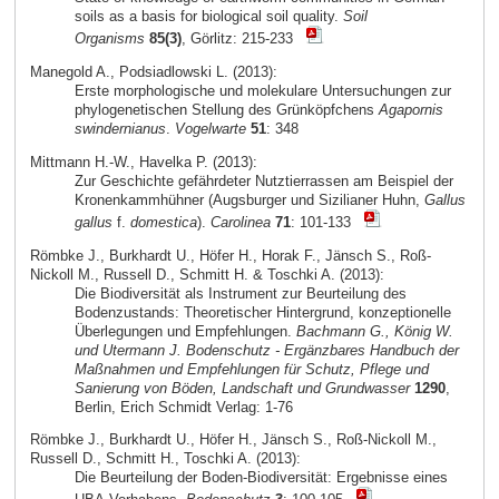
soils as a basis for biological soil quality.
Soil
Organisms
85(3)
, Görlitz: 215-233
Manegold A., Podsiadlowski L. (2013):
Erste morphologische und molekulare Untersuchungen zur
phylogenetischen Stellung des Grünköpfchens
Agapornis
swindernianus
.
Vogelwarte
51
: 348
Mittmann H.-W., Havelka P. (2013):
Zur Geschichte gefährdeter Nutztierrassen am Beispiel der
Kronenkammhühner (Augsburger und Sizilianer Huhn,
Gallus
gallus
f.
domestica
).
Carolinea
71
: 101-133
Römbke J., Burkhardt U., Höfer H., Horak F., Jänsch S., Roß-
Nickoll M., Russell D., Schmitt H. & Toschki A. (2013):
Die Biodiversität als Instrument zur Beurteilung des
Bodenzustands: Theoretischer Hintergrund, konzeptionelle
Überlegungen und Empfehlungen.
Bachmann G., König W.
und Utermann J. Bodenschutz - Ergänzbares Handbuch der
Maßnahmen und Empfehlungen für Schutz, Pflege und
Sanierung von Böden, Landschaft und Grundwasser
1290
,
Berlin, Erich Schmidt Verlag: 1-76
Römbke J., Burkhardt U., Höfer H., Jänsch S., Roß-Nickoll M.,
Russell D., Schmitt H., Toschki A. (2013):
Die Beurteilung der Boden-Biodiversität: Ergebnisse eines