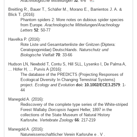
Arachnologische Mitteilungen
52
: 4-6
Breitling R., Bauer T., Schäfer M., Morano E., Barrientos J. A. &
Blick T. (2016):
Phantom spiders 2: More notes on dubious spider species
from Europe.
Arachnologische Mitteilungen/Arachnology
Letters
52
: 50-77
Havelka P. (2016):
Rote Liste und Gesamtartenliste der Gnitzen (Diptera:
Ceratopogonidae) Deutschlands.
Naturschutz und
Biologische Vielfalt
70
: 33-66
Hudson LN, Newbold T, Contu S, Hill SLL, Lysenko I, De Palma A,
... Höfer H, ... Purvis A (2016):
The database of the PREDICTS (Projecting Responses of
Ecological Diversity In Changing Terrestrial Systems)
project.
Ecology and Evolution
doi: 10.1002/ECE3.2579
: 1-
44
Manegold A. (2016):
Rediscovery of the complete type series of the White-striped
Forest Wallaby
Dorcopsis hageni
Heller, 1897 in the
collections of the State Museum of Natural History
Karlsruhe.
Vertebrate Zoology
66
: 217-219
Manegold A. (2016):
Naturwissenschaftlicher Verein Karlsruhe e . V .