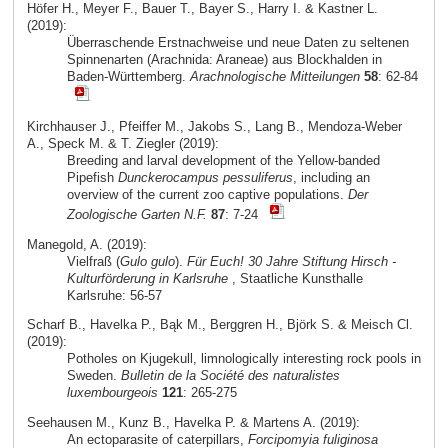
Höfer H., Meyer F., Bauer T., Bayer S., Harry I. & Kastner L.
(2019):
Überraschende Erstnachweise und neue Daten zu seltenen
Spinnenarten (Arachnida: Araneae) aus Blockhalden in
Baden-Württemberg.
Arachnologische Mitteilungen
58
: 62-84
Kirchhauser J., Pfeiffer M., Jakobs S., Lang B., Mendoza-Weber
A., Speck M. & T. Ziegler (2019):
Breeding and larval development of the Yellow-banded
Pipefish
Dunckerocampus pessuliferus
, including an
overview of the current zoo captive populations.
Der
Zoologische Garten N.F.
87
: 7-24
Manegold, A. (2019):
Vielfraß (
Gulo gulo
).
Für Euch! 30 Jahre Stiftung Hirsch -
Kulturförderung in Karlsruhe
, Staatliche Kunsthalle
Karlsruhe: 56-57
Scharf B., Havelka P., Bąk M., Berggren H., Björk S. & Meisch Cl.
(2019):
Potholes on Kjugekull, limnologically interesting rock pools in
Sweden.
Bulletin de la Société des naturalistes
luxembourgeois
121
: 265-275
Seehausen M., Kunz B., Havelka P. & Martens A. (2019):
An ectoparasite of caterpillars,
Forcipomyia fuliginosa