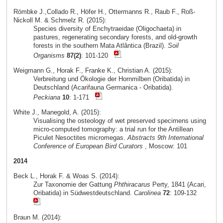
Römbke J.,Collado R., Höfer H., Ottermanns R., Raub F., Roß-
Nickoll M. & Schmelz R. (2015):
Species diversity of Enchytraeidae (Oligochaeta) in
pastures, regenerating secondary forests, and old-growth
forests in the southern Mata Atlântica (Brazil).
Soil
Organisms
87(2)
: 101-120
Weigmann G., Horak F., Franke K., Christian A. (2015):
Verbreitung und Ökologie der Hornmilben (Oribatida) in
Deutschland (Acarifauna Germanica - Oribatida).
Peckiana
10
: 1-171
White J., Manegold, A. (2015):
Visualising the osteology of wet preserved specimens using
micro-computed tomography: a trial run for the Antillean
Piculet Nesoctites micromegas.
Abstracts 9th International
Conference of European Bird Curators
, Moscow: 101
2014
Beck L., Horak F. & Woas S. (2014):
Zur Taxonomie der Gattung
Phthiracarus
Perty, 1841 (Acari,
Oribatida) in Südwestdeutschland.
Carolinea
72
: 109-132
Braun M. (2014):