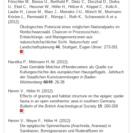
Förschler M., Bense U., Berthold P., Dietz C., Doczkal D., Dorka
U., Ebel C., Hessner W., Höfer H., Hölzer A., Köppel C., Kolb A.,
Laufer H., Lieser M., Marx J., Meineke J-U., Münch W., Murmann-
Kristen L., Rennwald E., Römpp I., Roth K., Schanowski A.et a
(2012):
Ökologisches Potenzial eines möglichen Nationalparks im
Nordschwarzwald. Chancen in Prozessschutz-,
Entwicklungs- und Managementzonen aus
naturschutzfachlicher Sicht.
Naturschutz und
Landschaftsplanung
44
, Stuttgart, Eugen Ulmer: 273-281
Havelka P., Mittmann H.-W. (2012):
Zwei Gemälde Melchior d'Hondecoeters als Quelle zur
Kulturgeschichte des europäischen Hausgeflügels.
Jahrbuch
der Staatlichen Kunstsammlungen in Baden-
Württemberg
48/49
: 26-38
Hemm V., Höfer H. (2012):
Effects of grazing and habitat structure on the epigeic spider
fauna in an open xerothermic area in southern Germany.
Bulletin of the British Arachnological Society
15
: 260-268
Hemm V., Meyer F., Höfer H. (2012):
Die epigäische Spinnenfauna (Arachnida, Araneae) in
Sandrasen, Borstgrasrasen und Ruderalfluren im