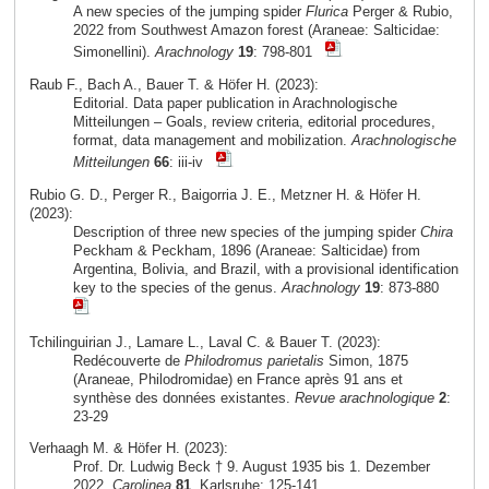
A new species of the jumping spider
Flurica
Perger & Rubio,
2022 from Southwest Amazon forest (Araneae: Salticidae:
Simonellini).
Arachnology
19
: 798-801
Raub F., Bach A., Bauer T. & Höfer H. (2023):
Editorial. Data paper publication in Arachnologische
Mitteilungen – Goals, review criteria, editorial procedures,
format, data management and mobilization.
Arachnologische
Mitteilungen
66
: iii-iv
Rubio G. D., Perger R., Baigorria J. E., Metzner H. & Höfer H.
(2023):
Description of three new species of the jumping spider
Chira
Peckham & Peckham, 1896 (Araneae: Salticidae) from
Argentina, Bolivia, and Brazil, with a provisional identification
key to the species of the genus.
Arachnology
19
: 873-880
Tchilinguirian J., Lamare L., Laval C. & Bauer T. (2023):
Redécouverte de
Philodromus parietalis
Simon, 1875
(Araneae, Philodromidae) en France après 91 ans et
synthèse des données existantes.
Revue arachnologique
2
:
23-29
Verhaagh M. & Höfer H. (2023):
Prof. Dr. Ludwig Beck † 9. August 1935 bis 1. Dezember
2022.
Carolinea
81
, Karlsruhe: 125-141