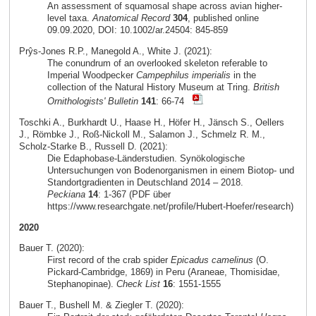
An assessment of squamosal shape across avian higher-
level taxa.
Anatomical Record
304
, published online
09.09.2020, DOI: 10.1002/ar.24504: 845-859
Prŷs-Jones R.P., Manegold A., White J. (2021):
The conundrum of an overlooked skeleton referable to
Imperial Woodpecker
Campephilus imperialis
in the
collection of the Natural History Museum at Tring.
British
Ornithologists' Bulletin
141
: 66-74
Toschki A., Burkhardt U., Haase H., Höfer H., Jänsch S., Oellers
J., Römbke J., Roß-Nickoll M., Salamon J., Schmelz R. M.,
Scholz-Starke B., Russell D. (2021):
Die Edaphobase-Länderstudien. Synökologische
Untersuchungen von Bodenorganismen in einem Biotop- und
Standortgradienten in Deutschland 2014 – 2018.
Peckiana
14
: 1-367 (PDF über
https://www.researchgate.net/profile/Hubert-Hoefer/research)
2020
Bauer T. (2020):
First record of the crab spider
Epicadus camelinus
(O.
Pickard-Cambridge, 1869) in Peru (Araneae, Thomisidae,
Stephanopinae).
Check List
16
: 1551-1555
Bauer T., Bushell M. & Ziegler T. (2020):