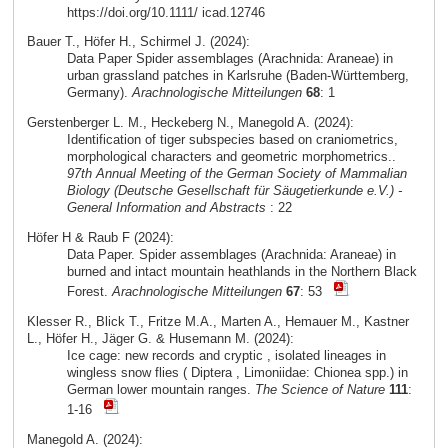
https://doi.org/10.1111/ icad.12746
Bauer T., Höfer H., Schirmel J. (2024):
Data Paper Spider assemblages (Arachnida: Araneae) in
urban grassland patches in Karlsruhe (Baden-Württemberg,
Germany).
Arachnologische Mitteilungen
68
: 1
Gerstenberger L. M., Heckeberg N., Manegold A. (2024):
Identification of tiger subspecies based on craniometrics,
morphological characters and geometric morphometrics..
97th Annual Meeting of the German Society of Mammalian
Biology (Deutsche Gesellschaft für Säugetierkunde e.V.) -
General Information and Abstracts
: 22
Höfer H & Raub F (2024):
Data Paper. Spider assemblages (Arachnida: Araneae) in
burned and intact mountain heathlands in the Northern Black
Forest.
Arachnologische Mitteilungen
67
: 53
Klesser R., Blick T., Fritze M.A., Marten A., Hemauer M., Kastner
L., Höfer H., Jäger G. & Husemann M. (2024):
Ice cage: new records and cryptic , isolated lineages in
wingless snow flies ( Diptera , Limoniidae: Chionea spp.) in
German lower mountain ranges.
The Science of Nature
111
:
1-16
Manegold A. (2024):