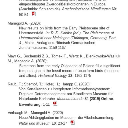
eingeschleppter Zwerggeißelskorpionarten in Europa
(Arachnida: Schizomida).
Arachnologische Mitteilungen
60
:
50-54
Manegold A. (2020):
New results on birds from the Early Pleistocene site of
Untermassfeld.
In: R.-D. Kahlke (ed.). The Pleistocene of
Untermassfeld near Meiningen (Thüringen, Germany), Part
4
, Mainz, Verlag des Römisch-Germanischen
Zentralmuseums: 1159-1167
Mayr G., Bochenski Z.B., Tomek T., Wertz K., Bienkowska-Wasiluk
M., Manegold A. (2020):
Skeletons from the early Oligocene of Poland fill a significant
temporal gap in the fossil record of upupiform birds (hoopoes
and allies).
Historical Biology
32
: 1163-1175
Raub, F.; Stierhof, T.; Höfer, H.; Hampp C. (2020):
Von Karteikarten zu integrierten Informationssystemen:
Digitales Datenmanagement am Staatlichen Museum für
Naturkunde Karlsruhe.
Museumskunde
84 (2019) Online-
Erweiterung
: 1-11
Verhaagh M., Manegold A. (2020):
Neue Abhängigkeiten im Museum - die Alkoholsammlung.
Natur und Museum
10
: 23-27