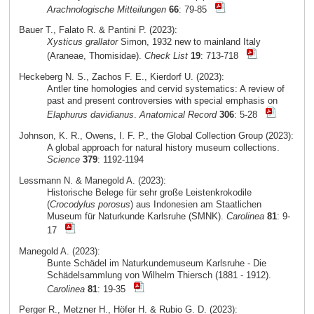
Arachnologische Mitteilungen
66
: 79-85
Bauer T., Falato R. & Pantini P. (2023):
Xysticus grallator
Simon, 1932 new to mainland Italy
(Araneae, Thomisidae).
Check List
19
: 713-718
Heckeberg N. S., Zachos F. E., Kierdorf U. (2023):
Antler tine homologies and cervid systematics: A review of
past and present controversies with special emphasis on
Elaphurus davidianus
.
Anatomical Record
306
: 5-28
Johnson, K. R., Owens, I. F. P., the Global Collection Group (2023):
A global approach for natural history museum collections.
Science
379
: 1192-1194
Lessmann N. & Manegold A. (2023):
Historische Belege für sehr große Leistenkrokodile
(
Crocodylus porosus
) aus Indonesien am Staatlichen
Museum für Naturkunde Karlsruhe (SMNK).
Carolinea
81
: 9-
17
Manegold A. (2023):
Bunte Schädel im Naturkundemuseum Karlsruhe - Die
Schädelsammlung von Wilhelm Thiersch (1881 - 1912).
Carolinea
81
: 19-35
Perger R., Metzner H., Höfer H. & Rubio G. D. (2023):