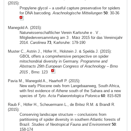
(2015):
Propylene glycol – a useful capture preservative for spiders
for DNA barcoding.
Arachnologische Mitteilungen
50
: 30-36
Manegold A. (2015):
Naturwissenschaftlicher Verein Karlsruhe e . V .
Mitgliederversammlung am 3 . März 2015 für das Vereinsjahr
2014.
Carolinea
73
, Karlsruhe: 179-190
Muster C., Astrin J., Höfer H., Holstein J. & Spelda J. (2015):
GBOL offers a comprehensive perspective on spider
mitochondrial diversity in Germany.
Programme and
Abstracts 29th European Congress of Arachnology – Brno
2015
, Brno: 123
Pavia M., Manegold A., Haarhoff P. (2015):
New early Pliocene owls from Langebaanweg, South Africa,
with first evidence of
Athene
south of the Sahara and a new
species of
Tyto
.
Acta Palaeontologica Polonica
60
: 815-828
Raub F., Höfer H., Scheuermann L., de Britez R.M. & Brandl R.
(2015):
Conserving landscape structure – conclusions from
partitioning of spider diversity in southern Atlantic forests of
Brazil.
Studies of Neotropical Fauna and Environment
50
:
158-174