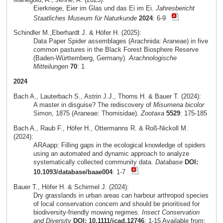
Eierkriege, Eier im Glas und das Ei im Ei.
Jahresbericht
Staatliches Museum für Naturkunde
2024
: 6-9
Schindler M.,Eberhardt J. & Höfer H. (2025):
Data Paper Spider assemblages (Arachnida: Araneae) in five
common pastures in the Black Forest Biosphere Reserve
(Baden-Württemberg, Germany).
Arachnologische
Mitteilungen
70
: 1
2024
Bach A., Lauterbach S., Astrin J.J., Thorns H. & Bauer T. (2024):
A master in disguise? The rediscovery of
Misumena bicolor
Simon, 1875 (Araneae: Thomisidae).
Zootaxa
5529
: 175-185
Bach A., Raub F., Höfer H., Ottermanns R. & Roß-Nickoll M.
(2024):
ARAapp: Filling gaps in the ecological knowledge of spiders
using an automated and dynamic approach to analyze
systematically collected community data.
Database
DOI:
10.1093/database/baae004
: 1-7
Bauer T., Höfer H. & Schirmel J. (2024):
Dry grasslands in urban areas can harbour arthropod species
of local conservation concern and should be prioritised for
biodiversity-friendly mowing regimes.
Insect Conservation
and Diversity
DOI: 10.1111/icad.12746
: 1-15 Available from: