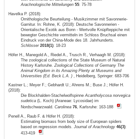
Arachnologische Mitteilungen
55
: 75-78
Havelka P. (2018):
Ornithologische Beurteilung - Musikzimmer mit Savonnerie-
Garnitur. In: Rohne, K. (2018): Deutsche Savonnerien -
Orientalische Exotik aus Bonn - Wertvolle Knüpfteppiche mit
bewegter Geschichte vermitteln im Schloss Bruchsal einen
Eindruck von der China-Mode des 18. Jahrhunderts.
Schlösser
2018(1)
: 18-23
Höfer H., Manegold A., Riedel A., Trusch R., Verhaagh M. (2018):
The zoological collections of the State Museum of Natural
History Karlsruhe.
Zoological Collections of Germany The
Animal Kingdom in its Amazing Plenty at Museums and
Universities (Ed. Beck L.A. )
, Heidelberg, Springer: 683-706
Kastner L.; Meyer F.; Gebhardt U.; Ahrens M.; Buse J.; Höfer H.
(2018):
Die Blockhalden-Stachelwolfspinne
Acantholycosa norvegica
sudetica
(L. Koch) (Araneae: Lycosidae) im
Nordschwarzwald.
Carolinea
76
, Karlsruhe: 163-188
Penell A., Raub F. & Höfer H. (2018):
Estimating biomass from body size of European spiders
based on regression models.
Journal of Arachnology
46(3)
:
413-419