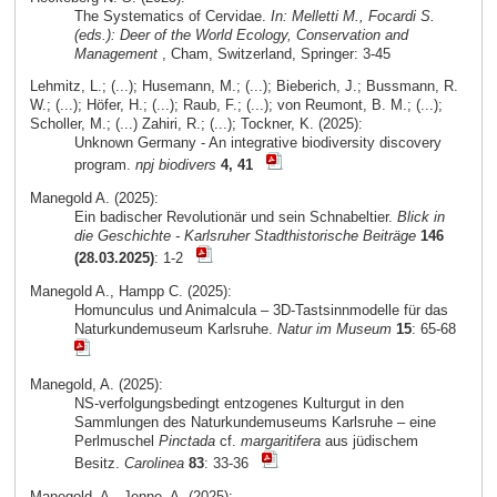
The Systematics of Cervidae.
In: Melletti M., Focardi S.
(eds.): Deer of the World Ecology, Conservation and
Management
, Cham, Switzerland, Springer: 3-45
Lehmitz, L.; (...); Husemann, M.; (...); Bieberich, J.; Bussmann, R.
W.; (...); Höfer, H.; (...); Raub, F.; (...); von Reumont, B. M.; (...);
Scholler, M.; (...) Zahiri, R.; (...); Tockner, K. (2025):
Unknown Germany - An integrative biodiversity discovery
program.
npj biodivers
4, 41
Manegold A. (2025):
Ein badischer Revolutionär und sein Schnabeltier.
Blick in
die Geschichte - Karlsruher Stadthistorische Beiträge
146
(28.03.2025)
: 1-2
Manegold A., Hampp C. (2025):
Homunculus und Animalcula – 3D-Tastsinnmodelle für das
Naturkundemuseum Karlsruhe.
Natur im Museum
15
: 65-68
Manegold, A. (2025):
NS-verfolgungsbedingt entzogenes Kulturgut in den
Sammlungen des Naturkundemuseums Karlsruhe – eine
Perlmuschel
Pinctada
cf.
margaritifera
aus jüdischem
Besitz.
Carolinea
83
: 33-36
Manegold, A., Jenne, A. (2025):