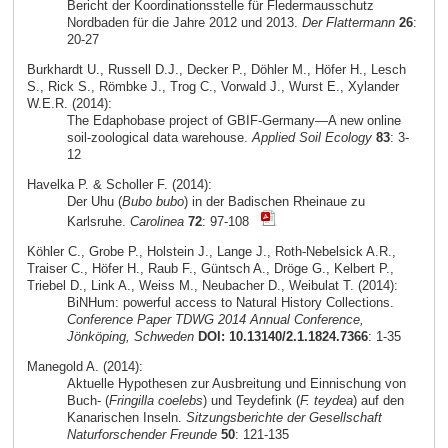
Bericht der Koordinationsstelle für Fledermausschutz
Nordbaden für die Jahre 2012 und 2013.
Der Flattermann
26
:
20-27
Burkhardt U., Russell D.J., Decker P., Döhler M., Höfer H., Lesch
S., Rick S., Römbke J., Trog C., Vorwald J., Wurst E., Xylander
W.E.R. (2014):
The Edaphobase project of GBIF-Germany—A new online
soil-zoological data warehouse.
Applied Soil Ecology
83
: 3-
12
Havelka P. & Scholler F. (2014):
Der Uhu (
Bubo bubo
) in der Badischen Rheinaue zu
Karlsruhe.
Carolinea
72
: 97-108
Köhler C., Grobe P., Holstein J., Lange J., Roth-Nebelsick A.R.,
Traiser C., Höfer H., Raub F., Güntsch A., Dröge G., Kelbert P.,
Triebel D., Link A., Weiss M., Neubacher D., Weibulat T. (2014):
BiNHum: powerful access to Natural History Collections.
Conference Paper TDWG 2014 Annual Conference,
Jönköping, Schweden
DOI: 10.13140/2.1.1824.7366
: 1-35
Manegold A. (2014):
Aktuelle Hypothesen zur Ausbreitung und Einnischung von
Buch- (
Fringilla coelebs
) und Teydefink (
F. teydea
) auf den
Kanarischen Inseln.
Sitzungsberichte der Gesellschaft
Naturforschender Freunde
50
: 121-135