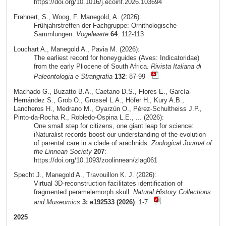
https://doi.org/10.1016/j.ecoinf.2026.103694
Frahnert, S., Woog, F. Manegold, A. (2026):
Frühjahrstreffen der Fachgruppe: Ornithologische
Sammlungen.
Vogelwarte
64
: 112-113
Louchart A., Manegold A., Pavia M. (2026):
The earliest record for honeyguides (Aves: Indicatoridae)
from the early Pliocene of South Africa.
Rivista Italiana di
Paleontologia e Stratigrafia
132
: 87-99
Machado G., Buzatto B.A., Caetano D.S., Flores E., García-
Hernández S., Grob O., Grossel L.A., Höfer H., Kury A.B.,
Lancheros H., Medrano M., Oyarzún O., Pérez-Schultheiss J.P.,
Pinto-da-Rocha R., Robledo-Ospina L.E., ... (2026):
One small step for citizens, one giant leap for science:
iNaturalist records boost our understanding of the evolution
of parental care in a clade of arachnids.
Zoological Journal of
the Linnean Society
207
:
https://doi.org/10.1093/zoolinnean/zlag061
Specht J., Manegold A., Travouillon K. J. (2026):
Virtual 3D-reconstruction facilitates identification of
fragmented peramelemorph skull.
Natural History Collections
and Museomics
3: e192533 (2026)
: 1-7
2025