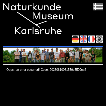
Oops, an error occurred! Code: 20260810061559c5509cb2