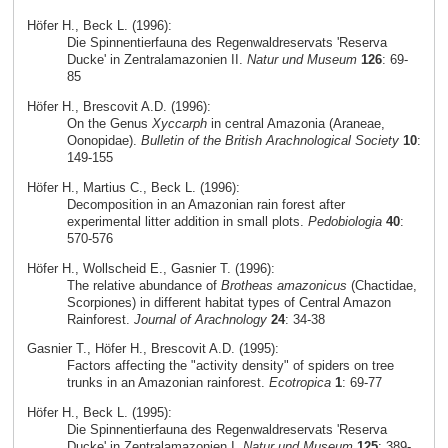
Höfer H., Beck L. (1996):
Die Spinnentierfauna des Regenwaldreservats 'Reserva
Ducke' in Zentralamazonien II.
Natur und Museum
126
: 69-
85
Höfer H., Brescovit A.D. (1996):
On the Genus
Xyccarph
in central Amazonia (Araneae,
Oonopidae).
Bulletin of the British Arachnological Society
10
:
149-155
Höfer H., Martius C., Beck L. (1996):
Decomposition in an Amazonian rain forest after
experimental litter addition in small plots.
Pedobiologia
40
:
570-576
Höfer H., Wollscheid E., Gasnier T. (1996):
The relative abundance of
Brotheas amazonicus
(Chactidae,
Scorpiones) in different habitat types of Central Amazon
Rainforest.
Journal of Arachnology
24
: 34-38
Gasnier T., Höfer H., Brescovit A.D. (1995):
Factors affecting the "activity density" of spiders on tree
trunks in an Amazonian rainforest.
Ecotropica
1
: 69-77
Höfer H., Beck L. (1995):
Die Spinnentierfauna des Regenwaldreservats 'Reserva
Ducke' in Zentralamazonien I.
Natur und Museum
125
: 389-