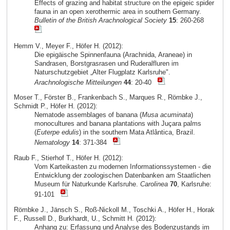
Effects of grazing and habitat structure on the epigeic spider
fauna in an open xerothermic area in southern Germany.
Bulletin of the British Arachnological Society
15
: 260-268
Hemm V., Meyer F., Höfer H. (2012):
Die epigäische Spinnenfauna (Arachnida, Araneae) in
Sandrasen, Borstgrasrasen und Ruderalfluren im
Naturschutzgebiet „Alter Flugplatz Karlsruhe".
Arachnologische Mitteilungen
44
: 20-40
Moser T., Förster B., Frankenbach S., Marques R., Römbke J.,
Schmidt P., Höfer H. (2012):
Nematode assemblages of banana (
Musa acuminata
)
monocultures and banana plantations with Juçara palms
(
Euterpe edulis
) in the southern Mata Atlântica, Brazil.
Nematology
14
: 371-384
Raub F., Stierhof T., Höfer H. (2012):
Vom Karteikasten zu modernen Informationssystemen - die
Entwicklung der zoologischen Datenbanken am Staatlichen
Museum für Naturkunde Karlsruhe.
Carolinea
70
, Karlsruhe:
91-101
Römbke J., Jänsch S., Roß-Nickoll M., Toschki A., Höfer H., Horak
F., Russell D., Burkhardt, U., Schmitt H. (2012):
Anhang zu: Erfassung und Analyse des Bodenzustands im