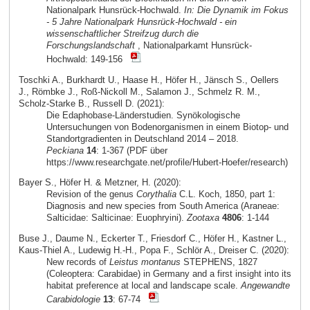
Nationalpark Hunsrück-Hochwald.
In: Die Dynamik im Fokus
- 5 Jahre Nationalpark Hunsrück-Hochwald - ein
wissenschaftlicher Streifzug durch die
Forschungslandschaft
, Nationalparkamt Hunsrück-
Hochwald: 149-156
Toschki A., Burkhardt U., Haase H., Höfer H., Jänsch S., Oellers
J., Römbke J., Roß-Nickoll M., Salamon J., Schmelz R. M.,
Scholz-Starke B., Russell D. (2021):
Die Edaphobase-Länderstudien. Synökologische
Untersuchungen von Bodenorganismen in einem Biotop- und
Standortgradienten in Deutschland 2014 – 2018.
Peckiana
14
: 1-367 (PDF über
https://www.researchgate.net/profile/Hubert-Hoefer/research)
Bayer S., Höfer H. & Metzner, H. (2020):
Revision of the genus
Corythalia
C.L. Koch, 1850, part 1:
Diagnosis and new species from South America (Araneae:
Salticidae: Salticinae: Euophryini).
Zootaxa
4806
: 1-144
Buse J., Daume N., Eckerter T., Friesdorf C., Höfer H., Kastner L.,
Kaus-Thiel A., Ludewig H.-H., Popa F., Schlör A., Dreiser C. (2020):
New records of
Leistus montanus
STEPHENS, 1827
(Coleoptera: Carabidae) in Germany and a first insight into its
habitat preference at local and landscape scale.
Angewandte
Carabidologie
13
: 67-74