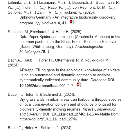
Lehmitz, L.; (...); Husemann, M.; (...); Bieberich, J.; Bussmann, R.
W.; (...); Höfer, H.; (...); Raub, F.; (...); von Reumont, B. M.; (...);
Scholler, M.; (...) Zahiri, R.; (...); Tockner, K. (2025):
Unknown Germany - An integrative biodiversity discovery
program.
npj biodivers
4, 41
Schindler M.,Eberhardt J. & Höfer H. (2025):
Data Paper Spider assemblages (Arachnida: Araneae) in five
common pastures in the Black Forest Biosphere Reserve
(Baden-Württemberg, Germany).
Arachnologische
Mitteilungen
70
: 1
Bach A., Raub F., Höfer H., Ottermanns R. & Roß-Nickoll M.
(2024):
ARAapp: Filling gaps in the ecological knowledge of spiders
using an automated and dynamic approach to analyze
systematically collected community data.
Database
DOI:
10.1093/database/baae004
: 1-7
Bauer T., Höfer H. & Schirmel J. (2024):
Dry grasslands in urban areas can harbour arthropod species
of local conservation concern and should be prioritised for
biodiversity-friendly mowing regimes.
Insect Conservation
and Diversity
DOI: 10.1111/icad.12746
: 1-15 Available from:
https://doi.org/10.1111/ icad.12746
Bauer T., Höfer H., Schirmel J. (2024):