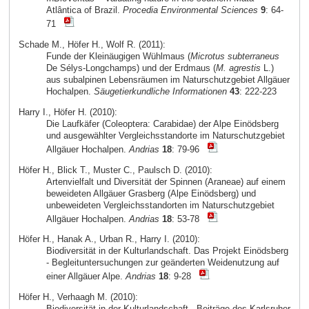
Atlântica of Brazil.
Procedia Environmental Sciences
9
: 64-
71
Schade M., Höfer H., Wolf R. (2011):
Funde der Kleinäugigen Wühlmaus (
Microtus subterraneus
De Sélys-Longchamps) und der Erdmaus (
M. agrestis
L.)
aus subalpinen Lebensräumen im Naturschutzgebiet Allgäuer
Hochalpen.
Säugetierkundliche Informationen
43
: 222-223
Harry I., Höfer H. (2010):
Die Laufkäfer (Coleoptera: Carabidae) der Alpe Einödsberg
und ausgewählter Vergleichsstandorte im Naturschutzgebiet
Allgäuer Hochalpen.
Andrias
18
: 79-96
Höfer H., Blick T., Muster C., Paulsch D. (2010):
Artenvielfalt und Diversität der Spinnen (Araneae) auf einem
beweideten Allgäuer Grasberg (Alpe Einödsberg) und
unbeweideten Vergleichsstandorten im Naturschutzgebiet
Allgäuer Hochalpen.
Andrias
18
: 53-78
Höfer H., Hanak A., Urban R., Harry I. (2010):
Biodiversität in der Kulturlandschaft. Das Projekt Einödsberg
- Begleituntersuchungen zur geänderten Weidenutzung auf
einer Allgäuer Alpe.
Andrias
18
: 9-28
Höfer H., Verhaagh M. (2010):
Biodiversität in der Kulturlandschaft - Beiträge des Karlsruher