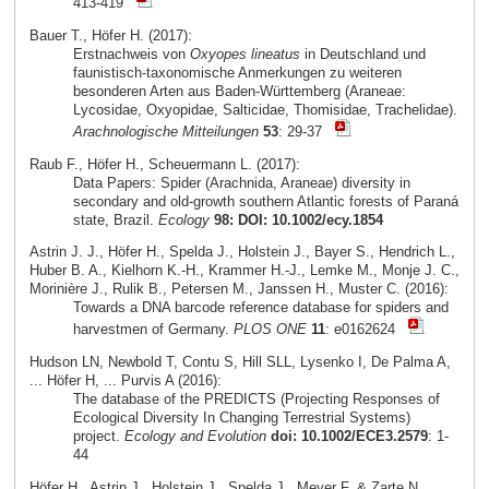
413-419
Bauer T., Höfer H. (2017):
Erstnachweis von
Oxyopes lineatus
in Deutschland und
faunistisch-taxonomische Anmerkungen zu weiteren
besonderen Arten aus Baden-Württemberg (Araneae:
Lycosidae, Oxyopidae, Salticidae, Thomisidae, Trachelidae).
Arachnologische Mitteilungen
53
: 29-37
Raub F., Höfer H., Scheuermann L. (2017):
Data Papers: Spider (Arachnida, Araneae) diversity in
secondary and old-growth southern Atlantic forests of Paraná
state, Brazil.
Ecology
98: DOI: 10.1002/ecy.1854
Astrin J. J., Höfer H., Spelda J., Holstein J., Bayer S., Hendrich L.,
Huber B. A., Kielhorn K.-H., Krammer H.-J., Lemke M., Monje J. C.,
Morinière J., Rulik B., Petersen M., Janssen H., Muster C. (2016):
Towards a DNA barcode reference database for spiders and
harvestmen of Germany.
PLOS ONE
11
: e0162624
Hudson LN, Newbold T, Contu S, Hill SLL, Lysenko I, De Palma A,
... Höfer H, ... Purvis A (2016):
The database of the PREDICTS (Projecting Responses of
Ecological Diversity In Changing Terrestrial Systems)
project.
Ecology and Evolution
doi: 10.1002/ECE3.2579
: 1-
44
Höfer H., Astrin J., Holstein J., Spelda J., Meyer F. & Zarte N.