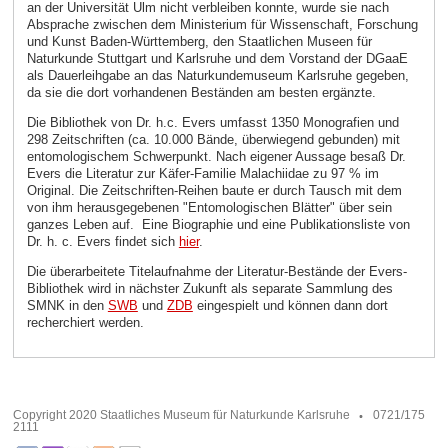
an der Universität Ulm nicht verbleiben konnte, wurde sie nach
Absprache zwischen dem Ministerium für Wissenschaft, Forschung
und Kunst Baden-Württemberg, den Staatlichen Museen für
Naturkunde Stuttgart und Karlsruhe und dem Vorstand der DGaaE
als Dauerleihgabe an das Naturkundemuseum Karlsruhe gegeben,
da sie die dort vorhandenen Beständen am besten ergänzte.
Die Bibliothek von Dr. h.c. Evers umfasst 1350 Monografien und
298 Zeitschriften (ca. 10.000 Bände, überwiegend gebunden) mit
entomologischem Schwerpunkt. Nach eigener Aussage besaß Dr.
Evers die Literatur zur Käfer-Familie Malachiidae zu 97 % im
Original. Die Zeitschriften-Reihen baute er durch Tausch mit dem
von ihm herausgegebenen "Entomologischen Blätter" über sein
ganzes Leben auf. Eine Biographie und eine Publikationsliste von
Dr. h. c. Evers findet sich
hier
.
Die überarbeitete Titelaufnahme der Literatur-Bestände der Evers-
Bibliothek wird in nächster Zukunft als separate Sammlung des
SMNK in den
SWB
und
ZDB
eingespielt und können dann dort
recherchiert werden.
Copyright 2020 Staatliches Museum für Naturkunde Karlsruhe
0721/175
2111