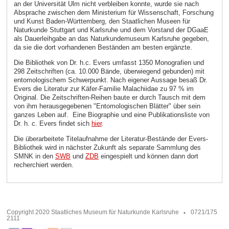
an der Universität Ulm nicht verbleiben konnte, wurde sie nach
Absprache zwischen dem Ministerium für Wissenschaft, Forschung
und Kunst Baden-Württemberg, den Staatlichen Museen für
Naturkunde Stuttgart und Karlsruhe und dem Vorstand der DGaaE
als Dauerleihgabe an das Naturkundemuseum Karlsruhe gegeben,
da sie die dort vorhandenen Beständen am besten ergänzte.
Die Bibliothek von Dr. h.c. Evers umfasst 1350 Monografien und
298 Zeitschriften (ca. 10.000 Bände, überwiegend gebunden) mit
entomologischem Schwerpunkt. Nach eigener Aussage besaß Dr.
Evers die Literatur zur Käfer-Familie Malachiidae zu 97 % im
Original. Die Zeitschriften-Reihen baute er durch Tausch mit dem
von ihm herausgegebenen "Entomologischen Blätter" über sein
ganzes Leben auf. Eine Biographie und eine Publikationsliste von
Dr. h. c. Evers findet sich
hier
.
Die überarbeitete Titelaufnahme der Literatur-Bestände der Evers-
Bibliothek wird in nächster Zukunft als separate Sammlung des
SMNK in den
SWB
und
ZDB
eingespielt und können dann dort
recherchiert werden.
Copyright 2020 Staatliches Museum für Naturkunde Karlsruhe
0721/175
2111