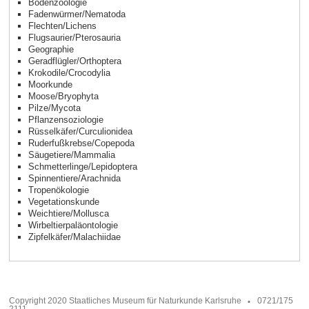
Bodenzoologie
Fadenwürmer/Nematoda
Flechten/Lichens
Flugsaurier/Pterosauria
Geographie
Geradflügler/Orthoptera
Krokodile/Crocodylia
Moorkunde
Moose/Bryophyta
Pilze/Mycota
Pflanzensoziologie
Rüsselkäfer/Curculionidea
Ruderfußkrebse/Copepoda
Säugetiere/Mammalia
Schmetterlinge/Lepidoptera
Spinnentiere/Arachnida
Tropenökologie
Vegetationskunde
Weichtiere/Mollusca
Wirbeltierpaläontologie
Zipfelkäfer/Malachiidae
Copyright 2020 Staatliches Museum für Naturkunde Karlsruhe
0721/175