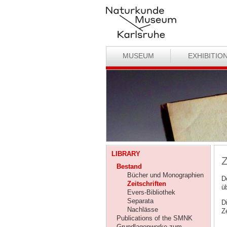
MUSEUM
EXHIBITIO
LIBRARY
Z
Bestand
Bücher und Monographien
D
Zeitschriften
ü
Evers-Bibliothek
Separata
Di
Nachlässe
Z
Publications of the SMNK
Grundlagenwerke zum