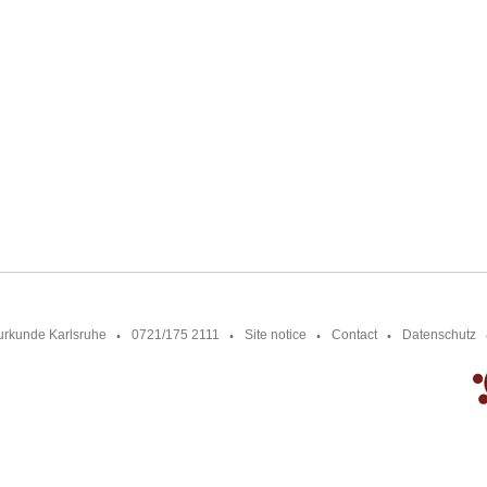
urkunde Karlsruhe
0721/175 2111
Site notice
Contact
Datenschutz