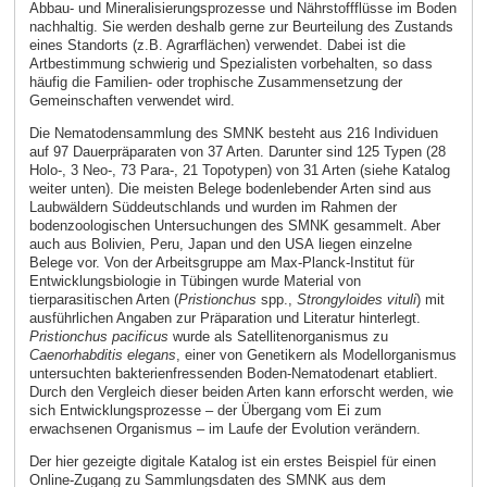
Abbau- und Mineralisierungsprozesse und Nährstoffflüsse im Boden
nachhaltig. Sie werden deshalb gerne zur Beurteilung des Zustands
eines Standorts (z.B. Agrarflächen) verwendet. Dabei ist die
Artbestimmung schwierig und Spezialisten vorbehalten, so dass
häufig die Familien- oder trophische Zusammensetzung der
Gemeinschaften verwendet wird.
Die Nematodensammlung des SMNK besteht aus 216 Individuen
auf 97 Dauerpräparaten von 37 Arten. Darunter sind 125 Typen (28
Holo-, 3 Neo-, 73 Para-, 21 Topotypen) von 31 Arten (siehe Katalog
weiter unten). Die meisten Belege bodenlebender Arten sind aus
Laubwäldern Süddeutschlands und wurden im Rahmen der
bodenzoologischen Untersuchungen des SMNK gesammelt. Aber
auch aus Bolivien, Peru, Japan und den USA liegen einzelne
Belege vor. Von der Arbeitsgruppe am Max-Planck-Institut für
Entwicklungsbiologie in Tübingen wurde Material von
tierparasitischen Arten (
Pristionchus
spp.,
Strongyloides vituli
) mit
ausführlichen Angaben zur Präparation und Literatur hinterlegt.
Pristionchus pacificus
wurde als Satellitenorganismus zu
Caenorhabditis
elegans
, einer von Genetikern als Modellorganismus
untersuchten bakterienfressenden Boden-Nematodenart etabliert.
Durch den Vergleich dieser beiden Arten kann erforscht werden, wie
sich Entwicklungsprozesse – der Übergang vom Ei zum
erwachsenen Organismus – im Laufe der Evolution verändern.
Der hier gezeigte digitale Katalog ist ein erstes Beispiel für einen
Online-Zugang zu Sammlungsdaten des SMNK aus dem