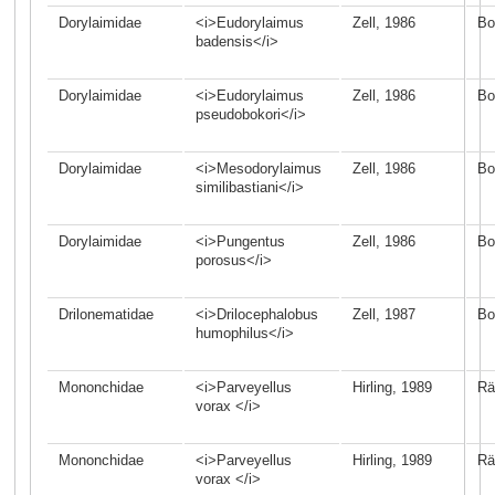
Dorylaimidae
<i>Eudorylaimus
Zell, 1986
Bo
badensis</i>
Dorylaimidae
<i>Eudorylaimus
Zell, 1986
Bo
pseudobokori</i>
Dorylaimidae
<i>Mesodorylaimus
Zell, 1986
Bo
similibastiani</i>
Dorylaimidae
<i>Pungentus
Zell, 1986
Bo
porosus</i>
Drilonematidae
<i>Drilocephalobus
Zell, 1987
Bo
humophilus</i>
Mononchidae
<i>Parveyellus
Hirling, 1989
Rä
vorax </i>
Mononchidae
<i>Parveyellus
Hirling, 1989
Rä
vorax </i>