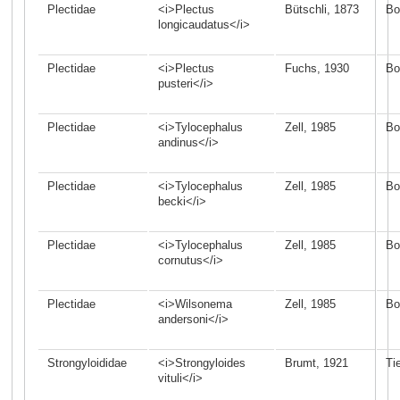
Plectidae
<i>Plectus
Bütschli, 1873
Bo
longicaudatus</i>
Plectidae
<i>Plectus
Fuchs, 1930
Bo
pusteri</i>
Plectidae
<i>Tylocephalus
Zell, 1985
Bo
andinus</i>
Plectidae
<i>Tylocephalus
Zell, 1985
Bo
becki</i>
Plectidae
<i>Tylocephalus
Zell, 1985
Bo
cornutus</i>
Plectidae
<i>Wilsonema
Zell, 1985
Bo
andersoni</i>
Strongyloididae
<i>Strongyloides
Brumt, 1921
Ti
vituli</i>