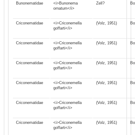
Bunonematidae
<i>Bunonema
Zell?
Bo
ornatum</i>
Criconematidae
<i>Criconemella
(Volz, 1951)
Bo
goffarti</i>
Criconematidae
<i>Criconemella
(Volz, 1951)
Bo
goffarti</i>
Criconematidae
<i>Criconemella
(Volz, 1951)
Bo
goffarti</i>
Criconematidae
<i>Criconemella
(Volz, 1951)
Bo
goffarti</i>
Criconematidae
<i>Criconemella
(Volz, 1951)
Bo
goffarti</i>
Criconematidae
<i>Criconemella
(Volz, 1951)
Bo
goffarti</i>