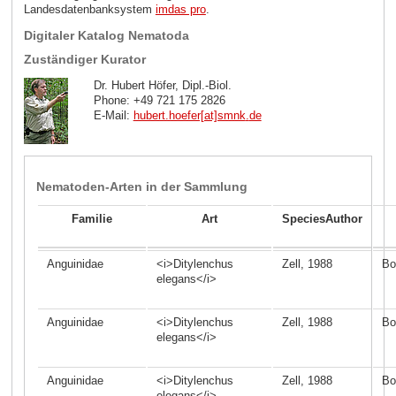
Landesdatenbanksystem
imdas pro
.
Digitaler Katalog Nematoda
Zuständiger Kurator
Dr. Hubert Höfer, Dipl.-Biol.
Phone: +49 721 175 2826
E-Mail:
hubert.hoefer[at]smnk
.
de
Nematoden-Arten in der Sammlung
Familie
Art
SpeciesAuthor
Anguinidae
<i>Ditylenchus
Zell, 1988
Bo
elegans</i>
Anguinidae
<i>Ditylenchus
Zell, 1988
Bo
elegans</i>
Anguinidae
<i>Ditylenchus
Zell, 1988
Bo
elegans</i>