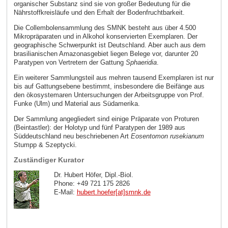
organischer Substanz sind sie von großer Bedeutung für die
Nährstoffkreisläufe und den Erhalt der Bodenfruchtbarkeit.
Die Collembolensammlung des SMNK besteht aus über 4.500
Mikropräparaten und in Alkohol konservierten Exemplaren. Der
geographische Schwerpunkt ist Deutschland. Aber auch aus dem
brasilianischen Amazonasgebiet liegen Belege vor, darunter 20
Paratypen von Vertretern der Gattung
Sphaeridia
.
Ein weiterer Sammlungsteil aus mehren tausend Exemplaren ist nur
bis auf Gattungsebene bestimmt, insbesondere die Beifänge aus
den ökosystemaren Untersuchungen der Arbeitsgruppe von Prof.
Funke (Ulm) und Material aus Südamerika.
Der Sammlung angegliedert sind einige Präparate von Proturen
(Beintastler): der Holotyp und fünf Paratypen der 1989 aus
Süddeutschland neu beschriebenen Art
Eosentomon rusekianum
Stumpp & Szeptycki.
Zuständiger Kurator
Dr. Hubert Höfer, Dipl.-Biol.
Phone: +49 721 175 2826
E-Mail:
hubert.hoefer[at]smnk
.
de