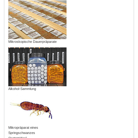
Mikroskopische Dauerpräparate
Alkohol-Sammlung
Mikropräparat eines
Springschwanzes
(Isotomidae)