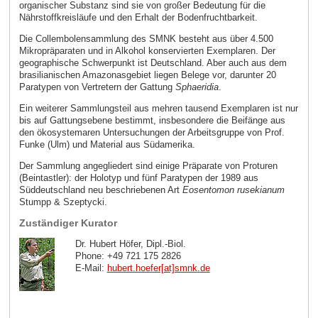
organischer Substanz sind sie von großer Bedeutung für die
Nährstoffkreisläufe und den Erhalt der Bodenfruchtbarkeit.
Die Collembolensammlung des SMNK besteht aus über 4.500
Mikropräparaten und in Alkohol konservierten Exemplaren. Der
geographische Schwerpunkt ist Deutschland. Aber auch aus dem
brasilianischen Amazonasgebiet liegen Belege vor, darunter 20
Paratypen von Vertretern der Gattung
Sphaeridia
.
Ein weiterer Sammlungsteil aus mehren tausend Exemplaren ist nur
bis auf Gattungsebene bestimmt, insbesondere die Beifänge aus
den ökosystemaren Untersuchungen der Arbeitsgruppe von Prof.
Funke (Ulm) und Material aus Südamerika.
Der Sammlung angegliedert sind einige Präparate von Proturen
(Beintastler): der Holotyp und fünf Paratypen der 1989 aus
Süddeutschland neu beschriebenen Art
Eosentomon rusekianum
Stumpp & Szeptycki.
Zuständiger Kurator
Dr. Hubert Höfer, Dipl.-Biol.
Phone: +49 721 175 2826
E-Mail:
hubert.hoefer[at]smnk
.
de