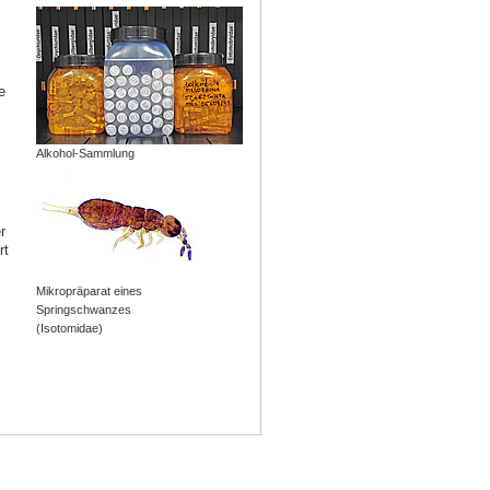
e
Alkohol-Sammlung
r
rt
Mikropräparat eines
Springschwanzes
(Isotomidae)