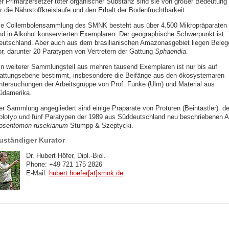
er Primärzersetzer toter organischer Substanz sind sie von großer Bedeutung
r die Nährstoffkreisläufe und den Erhalt der Bodenfruchtbarkeit.
ie Collembolensammlung des SMNK besteht aus über 4.500 Mikropräparaten
nd in Alkohol konservierten Exemplaren. Der geographische Schwerpunkt ist
eutschland. Aber auch aus dem brasilianischen Amazonasgebiet liegen Beleg
or, darunter 20 Paratypen von Vertretern der Gattung
Sphaeridia
.
in weiterer Sammlungsteil aus mehren tausend Exemplaren ist nur bis auf
attungsebene bestimmt, insbesondere die Beifänge aus den ökosystemaren
ntersuchungen der Arbeitsgruppe von Prof. Funke (Ulm) und Material aus
üdamerika.
er Sammlung angegliedert sind einige Präparate von Proturen (Beintastler): de
olotyp und fünf Paratypen der 1989 aus Süddeutschland neu beschriebenen A
osentomon rusekianum
Stumpp & Szeptycki.
uständiger Kurator
Dr. Hubert Höfer, Dipl.-Biol.
Phone: +49 721 175 2826
E-Mail:
hubert.hoefer[at]smnk
.
de