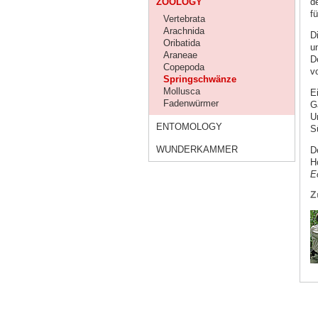
ZOOLOGY
d
fü
Vertebrata
Arachnida
D
Oribatida
u
Araneae
D
Copepoda
v
Springschwänze
Mollusca
E
Fadenwürmer
G
U
ENTOMOLOGY
S
WUNDERKAMMER
D
H
E
Z