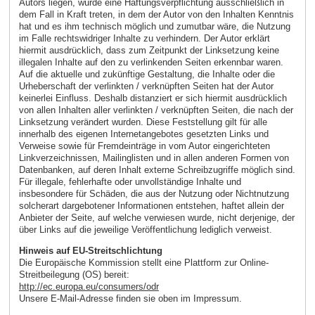
Autors liegen, würde eine Haftungsverpflichtung ausschließlich in
dem Fall in Kraft treten, in dem der Autor von den Inhalten Kenntnis
hat und es ihm technisch möglich und zumutbar wäre, die Nutzung
im Falle rechtswidriger Inhalte zu verhindern. Der Autor erklärt
hiermit ausdrücklich, dass zum Zeitpunkt der Linksetzung keine
illegalen Inhalte auf den zu verlinkenden Seiten erkennbar waren.
Auf die aktuelle und zukünftige Gestaltung, die Inhalte oder die
Urheberschaft der verlinkten / verknüpften Seiten hat der Autor
keinerlei Einfluss. Deshalb distanziert er sich hiermit ausdrücklich
von allen Inhalten aller verlinkten / verknüpften Seiten, die nach der
Linksetzung verändert wurden. Diese Feststellung gilt für alle
innerhalb des eigenen Internetangebotes gesetzten Links und
Verweise sowie für Fremdeinträge in vom Autor eingerichteten
Linkverzeichnissen, Mailinglisten und in allen anderen Formen von
Datenbanken, auf deren Inhalt externe Schreibzugriffe möglich sind.
Für illegale, fehlerhafte oder unvollständige Inhalte und
insbesondere für Schäden, die aus der Nutzung oder Nichtnutzung
solcherart dargebotener Informationen entstehen, haftet allein der
Anbieter der Seite, auf welche verwiesen wurde, nicht derjenige, der
über Links auf die jeweilige Veröffentlichung lediglich verweist.
Hinweis auf EU-Streitschlichtung
Die Europäische Kommission stellt eine Plattform zur Online-
Streitbeilegung (OS) bereit:
http://ec.europa.eu/consumers/odr
Unsere E-Mail-Adresse finden sie oben im Impressum.