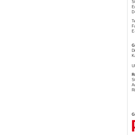
S
E
D
Te
F
E
G
D
K
U
R
S
A
R
G