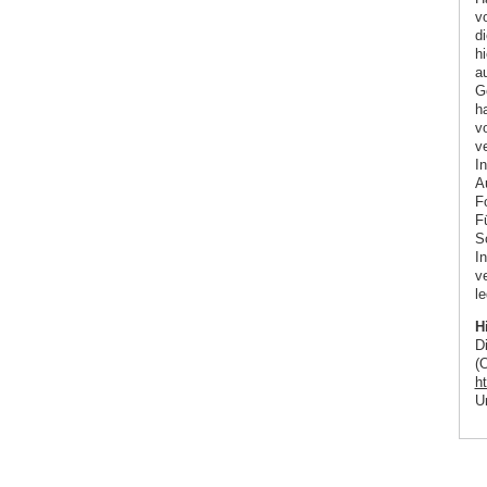
v
di
h
a
Ge
ha
vo
ve
I
Au
F
Fü
S
In
ve
le
H
D
(O
h
U