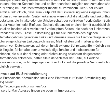
on den Inhalten Kenntnis hat und es ihm technisch möglich und zumutbar wär
e Nutzung im Falle rechtswidriger Inhalte zu verhindern. Der Autor erklärt
iermit ausdrücklich, dass zum Zeitpunkt der Linksetzung keine illegalen Inhalt
uf den zu verlinkenden Seiten erkennbar waren. Auf die aktuelle und zukünftig
staltung, die Inhalte oder die Urheberschaft der verlinkten / verknüpften Seit
t der Autor keinerlei Einfluss. Deshalb distanziert er sich hiermit ausdrücklich
n allen Inhalten aller verlinkten / verknüpften Seiten, die nach der Linksetzun
rändert wurden. Diese Feststellung gilt für alle innerhalb des eigenen
nternetangebotes gesetzten Links und Verweise sowie für Fremdeinträge in v
tor eingerichteten Linkverzeichnissen, Mailinglisten und in allen anderen
ormen von Datenbanken, auf deren Inhalt externe Schreibzugriffe möglich sin
r illegale, fehlerhafte oder unvollständige Inhalte und insbesondere für
chäden, die aus der Nutzung oder Nichtnutzung solcherart dargebotener
formationen entstehen, haftet allein der Anbieter der Seite, auf welche
rwiesen wurde, nicht derjenige, der über Links auf die jeweilige Veröffentlich
diglich verweist.
inweis auf EU-Streitschlichtung
ie Europäische Kommission stellt eine Plattform zur Online-Streitbeilegung
S) bereit:
ttp://ec.europa.eu/consumers/odr
nsere E-Mail-Adresse finden sie oben im Impressum.