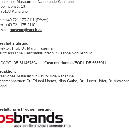
taatliches Museum für Naturkunde Karlsruhe
rbprinzenstr. 13
-76133 Karlsruhe
l.: +49 721 175-2111 (Pforte)
ax: +49 721 175-2110
-Mail:
museum
@
smnk
.
de
eschäftsführung:
irektor: Prof. Dr. Martin Husemann
aufmännische Geschäftsführerin: Susanne Schulenburg
ID/VAT: DE 811467894 Customs Number/EORI: DE 6635911
edaktion:
taatliches Museum für Naturkunde Karlsruhe
nsprechpartner: Dr. Eduard Harms, Nina Gothe, Dr. Hubert Höfer, Dr. Alexande
iedel
estaltung & Programmierung: