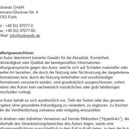
sbrands GmbH
ermann-Glockner-Str. 4
0763 Fürth
el.: +49 911 97077-0
ax: +49 911 97077-60
-Mail:
info
@
psbrands
.
de
aftungsausschluss:
r Autor übernimmt keinerlei Gewähr für die Aktualität, Korrektheit,
llständigkeit oder Qualität der bereitgestellten Informationen.
aftungsansprüche gegen den Autor, welche sich auf Schäden materieller oder
deeller Art beziehen, die durch die Nutzung oder Nichtnutzung der dargebotene
nformationen bzw. durch die Nutzung fehlerhafter und unvollständiger
nformationen verursacht wurden, sind grundsätzlich ausgeschlossen, sofern
eitens des Autors kein nachweislich vorsätzliches oder grob fahrlässiges
erschulden vorliegt.
er Autor behält es sich ausdrücklich vor, Teile der Seiten oder das gesamte
ngebot ohne gesonderte Ankündigung zu verändern, zu ergänzen, zu löschen
er die Veröffentlichung zeitweise oder endgültig einzustellen.
ei direkten oder indirekten Verweisen auf fremde Webseiten ("Hyperlinks"), di
ußerhalb des Verantwortungsbereiches des Autors liegen, würde eine
ftungsverpflichtung ausschließlich in dem Fall in Kraft treten, in dem der Aut