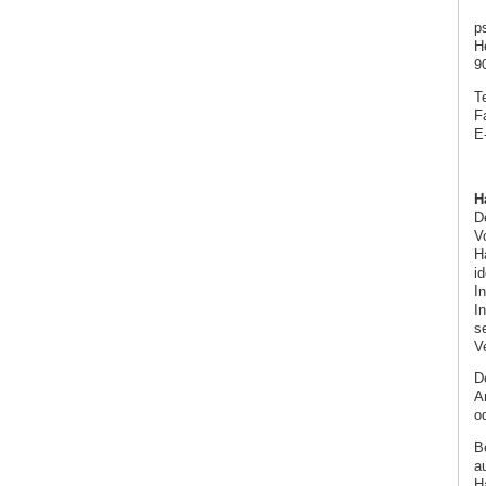
p
H
9
T
F
E
H
De
Vo
H
i
I
I
s
V
D
A
od
B
a
Ha