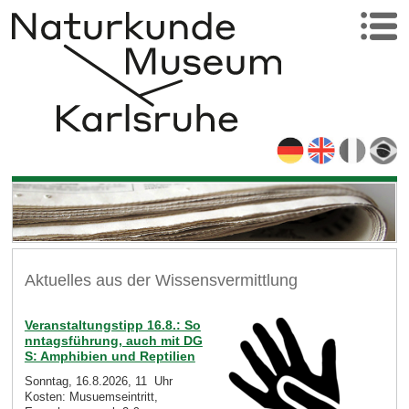
Aktuelles aus der Wissensvermittlung
Veranstaltungstipp 16.8.: So
nntagsführung, auch mit DG
S: Amphibien und Reptilien
Sonntag, 16.8.2026, 11 Uhr
Kosten: Musuemseintritt,