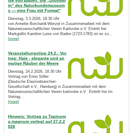
ise von Baden: die „Gründer
in“ des Naturkundemuseum
s — eine Frau mit Format“
Dienstag, 3.3.2026, 18.30 Uhr
von Annette Borchardt-Wenzel in Zusammenarbeit mit dem
Naturwissenschaftlichen Verein Karlsruhe e.V. Eintritt frei
Markgräfin Karoline Luise von Baden (1723-1783) ist es zu...
[more]
Veranstaltungstipp 24.2.: Vor
trag: Haie - elegante und an
mutige Räuber der Meere
Dienstag, 24.2.2026, 18.30 Uhr
Vortrag von Enno Stiller
(Deutsche Elasmobranchier-
Gesellschaft e.V., Hamburg) in Zusammenarbeit mit dem
Naturwissenschaftlichen Verein karlsruhe e.V. Eintritt frei Im
Vortrag...
[more]
Hinweis: Vortrag zu Tapinom
a magnum verlegt auf 27.2.2
026