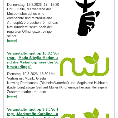
Donnerstag, 12.3.2026, 17 - 18.30
Uhr Für alle, die während des
Museumsbesuches eine
entspannte und reizreduzierte
Atmosphäre brauchen, öffnet das
Naturkundemuseum nach der
regulären Öffnungszeit einige
seiner...
[more]
Veranstaltungstipp 10.3.: Vor
trag: „Maria Sibylla Merian u
nd die Metamorphose der Sc
hmetterlinge"
Dienstag, 10.3.2026, 18.30 Uhr
Vortrag mit Musik: Gisela
Krewing-Rambausek (Dielheim/Unterhof) und Magdalene Hubbuch
(Ladenburg) sowie Gerhard Müller (Kirchenmusiker aus Reilingen) in
Zusammenarbeit mit dem...
[more]
Veranstaltungstipp 3.3.: Vort
rag: „Markgräfin Karoline Lu