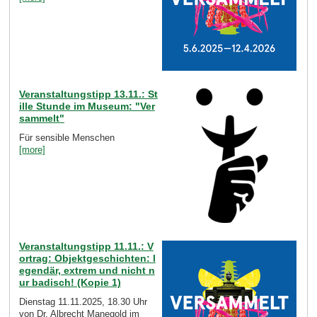
Veranstaltungstipp 13.11.: St
ille Stunde im Museum: "Ver
sammelt"
Für sensible Menschen
[more]
Veranstaltungstipp 11.11.: V
ortrag: Objektgeschichten: l
egendär, extrem und nicht n
ur badisch! (Kopie 1)
Dienstag 11.11.2025, 18.30 Uhr
von Dr. Albrecht Manegold im