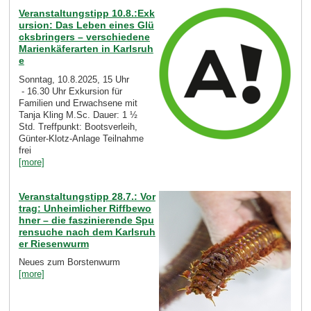
Veranstaltungstipp 10.8.:Exk
ursion: Das Leben eines Glü
cksbringers – verschiedene
Marienkäferarten in Karlsruh
e
Sonntag, 10.8.2025, 15 Uhr
- 16.30 Uhr Exkursion für
Familien und Erwachsene mit
Tanja Kling M.Sc. Dauer: 1 ½
Std. Treffpunkt: Bootsverleih,
Günter-Klotz-Anlage Teilnahme
frei
[more]
Veranstaltungstipp 28.7.: Vor
trag: Unheimlicher Riffbewo
hner – die faszinierende Spu
rensuche nach dem Karlsruh
er Riesenwurm
Neues zum Borstenwurm
[more]