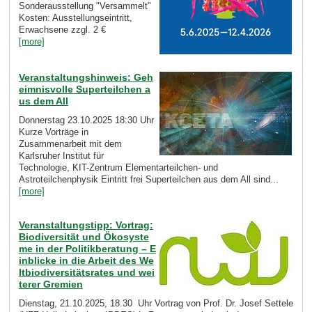
Sonderausstellung "Versammelt"
Kosten: Ausstellungseintritt,
Erwachsene zzgl. 2 €
[more]
Veranstaltungshinweis: Geh
eimnisvolle Superteilchen a
us dem All
Donnerstag 23.10.2025 18:30 Uhr
Kurze Vorträge in
Zusammenarbeit mit dem
Karlsruher Institut für
Technologie, KIT-Zentrum Elementarteilchen- und
Astroteilchenphysik Eintritt frei Superteilchen aus dem All sind...
[more]
Veranstaltungstipp: Vortrag:
Biodiversität und Ökosyste
me in der Politikberatung – E
inblicke in die Arbeit des We
ltbiodiversitätsrates und wei
terer Gremien
Dienstag, 21.10.2025, 18.30 Uhr Vortrag von Prof. Dr. Josef Settele