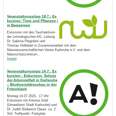
Veranstaltungstipp 18.7.: Ex
kursion: Tiere und Pflanzen i
m Baggersee
Exkursion mit den Tauchaktiven
der Limnologischen AG, Leitung:
Dr. Sabrina Plegnière und
Thomas Holfelder in Zusammenarbeit mit dem
Naturwissenschaftlichen Verein Karlsruhe e.V. und dem
Naturschutzzentrum...
[more]
Veranstaltungstipp 14.7.: Ex
kursion - Exkursion: Schutz
der Artenvielfalt in Karlsruhe
– Biodiversitätsschau in der
Fritschlach
Montag 14.07.2025, 17 Uhr
Exkursion mit Antonia Glaß
(Umweltamt Stadt Karlsruhe) und
Dr. Judith Bieberich Dauer: ca. 2
Std. Treffpunkt: Parkplatz