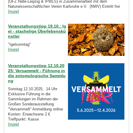
(UFZ Halle-Leipzig & IPBES) in Zusammenarbeit mit dem
Naturwissenschaftlichen Verein Karlsruhe e.V. (NWV) Eintritt frei
[more]
Veranstaltungstipp 19.10.: Ig
el - stachelige Überlebenskü
nstler
"Igelsonntag"
[more]
Veranstaltungstipp 12.10.20
25: Versammelt - Führung in
die entomologische Sammlu
ng
Sonntag 12.10.2025, 14 Uhr
Exklusive Führung in die
Sammlungen im Rahmen der
Großen Sonderausstellung
"Versammelt" Anmeldung online
Kosten: Erwachsene 2 €
Treffpunkt: Kasse
[more]