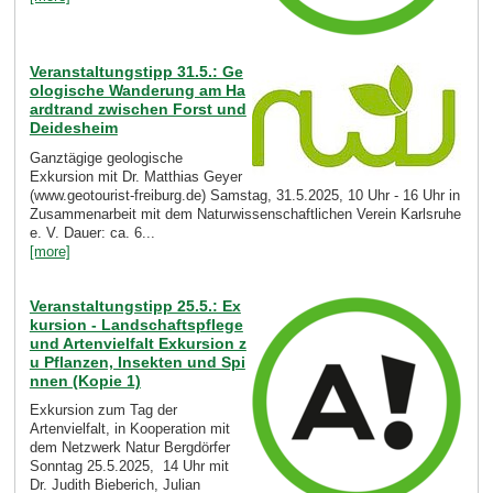
Veranstaltungstipp 31.5.: Ge
ologische Wanderung am Ha
ardtrand zwischen Forst und
Deidesheim
Ganztägige geologische
Exkursion mit Dr. Matthias Geyer
(www.geotourist-freiburg.de) Samstag, 31.5.2025, 10 Uhr - 16 Uhr in
Zusammenarbeit mit dem Naturwissenschaftlichen Verein Karlsruhe
e. V. Dauer: ca. 6...
[more]
Veranstaltungstipp 25.5.: Ex
kursion - Landschaftspflege
und Artenvielfalt Exkursion z
u Pflanzen, Insekten und Spi
nnen (Kopie 1)
Exkursion zum Tag der
Artenvielfalt, in Kooperation mit
dem Netzwerk Natur Bergdörfer
Sonntag 25.5.2025, 14 Uhr mit
Dr. Judith Bieberich, Julian