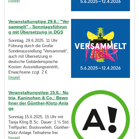
[more]
Veranstaltungtipp 29.6.: "Ver
sammelt" - Sonntagsführun
g mit Übersetzung in DGS
Sonntag, 29.6.2025, 11 Uhr
Führung durch die Große
Sonderausstellung "Versammelt",
auch mit Übersetzung in
deutsche Gebärdensprache
Kosten: Ausstellungseintritt,
Erwachsene zzgl. 2 €
[more]
Veranstaltungstipp 15.6.: Nu
tria, Kaninchen & Co.: Bewo
hner der Günther-Klotz-Anla
ge
Sonntag 15.6.2025, 15 Uhr mit
Tanja Kling B.Sc. Dauer: 1 ½ Std.
Treffpunkt: Bootsverleih, Günther-
Klotz-Anlage Teilnahme frei
[more]