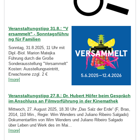
Veranstaltungstipp 31.8.: "V
ersammelt" - Sonntagsführu
ng für Familien
Sonntag, 31.8.2025, 11 Uhr mit
Dipl.-Biol. Marion Matejka
Führung durch die Große
Sonderausstellung "Versammelt"
Kosten: Ausstellungseintritt,
Erwachsene zzgl. 2 €
[more]
Veranstaltungstipp 27.8.: Dr. Hubert Höfer beim Gespräch
im Anschluss an Filmvorführung in der Kinemathek
Mittwoch, 27. August 2025, 18.30 Uhr „Das Salz der Erde“ (F, Bras,
2014, 110 Min., Regie: Wim Wenders und Juliano Ribeiro Salgado)
Dokumentarfilm von Wim Wenders und Juliano Ribeiro Salgado
über Leben und Werk des im Mai...
[more]