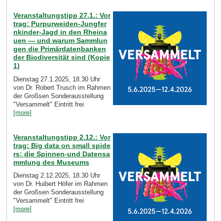
Veranstaltungstipp 27.1.: Vor
trag: Purpurweiden-Jungfer
nkinder-Jagd in den Rheina
uen — und warum Sammlun
gen die Primärdatenbanken
der Biodiversität sind (Kopie
1)
Dienstag 27.1.2025, 18.30 Uhr
von Dr. Robert Trusch im Rahmen
der Großsen Sonderausstellung
"Versammelt" Eintritt frei
[more]
Veranstaltungstipp 2.12.: Vor
trag: Big data on small spide
rs: die Spinnen-und Datensa
mmlung des Museums
Dienstag 2.12.2025, 18.30 Uhr
von Dr. Huibert Höfer im Rahmen
der Großsen Sonderausstellung
"Versammelt" Eintritt frei
[more]