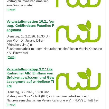
Vortrag zu invasiven Ameisen
eine Woche später
[more]
Veranstaltungstipp 10.2.: Vor
trag: Gefährdetes Paradies P
anguana
Dienstag, 10.2.2026, 18.30 Uhr
von Prof. Dr. Juliane Diller
(München/Lima) n
Zusammenarbeit mit dem Naturwissenschaftlichen Verein Karlsruhe
e.V. Eintritt frei
[more]
Veranstaltungstipp 3.2.: Die
Karlsruher Alb: Einfluss von
Brückenabwässern und Gew
ässergrund auf wirbellose Ti
ere
Dienstag, 3.2.2026, 18.30 Uhr
Vortrag von Nora Schult (KIT) in Zusammenarbeit mit dem
Naturwissenschaftlichen Verein Karlsruhe e.V. (NWV) Eintritt frei
[more]