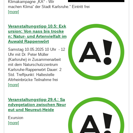
Klimakampagne „KA° - Wir
machen Klima“ der Stadt Karlsruhe.“ Eintritt frei
[more]
Veranstaltungstipp 10.5: Exk
ursion: Von nass bis trocke
n: Natur- und Artenvielfalt im
Auwald Rappenwört
Samstag 10.05.2025 10 Uhr - 12
Uhr mit Dr. Peter Müller
(Karlsruhe) in Zusammenarbeit
mit dem Naturschutzzentrum
Karlsruhe-Rappenwört Dauer: 2
Std. Treffpunkt: Haltestelle
Altrheinbrücke Teilnahme frei
[more]
Veranstaltungstipp 29.4.: Sa
ndvegetation zwischen Neur
eut und Neureut-Heide
Exursion
[more]