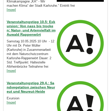
Klimakampagne „KA° - Wir
machen Klima“ der Stadt Karlsruhe.“ Eintritt frei
[more]
Veranstaltungstipp 10.5: Exk
ursion: Von nass bis trocke
n: Natur- und Artenvielfalt im
Auwald Rappenwört
Samstag 10.05.2025 10 Uhr - 12
Uhr mit Dr. Peter Müller
(Karlsruhe) in Zusammenarbeit
mit dem Naturschutzzentrum
Karlsruhe-Rappenwört Dauer: 2
Std. Treffpunkt: Haltestelle
Altrheinbrücke Teilnahme frei
[more]
Veranstaltungstipp 29.4.: Sa
ndvegetation zwischen Neur
eut und Neureut-Heide
Exursion
[more]