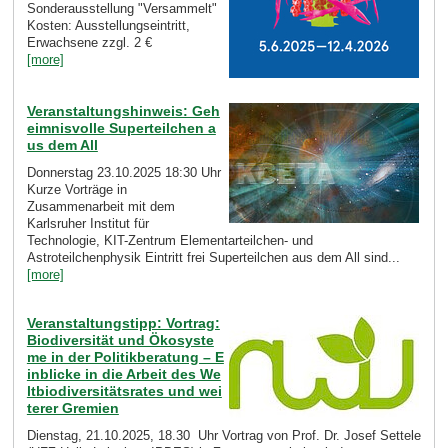
Sonderausstellung "Versammelt"
Kosten: Ausstellungseintritt,
Erwachsene zzgl. 2 €
[more]
Veranstaltungshinweis: Geh
eimnisvolle Superteilchen a
us dem All
Donnerstag 23.10.2025 18:30 Uhr
Kurze Vorträge in
Zusammenarbeit mit dem
Karlsruher Institut für
Technologie, KIT-Zentrum Elementarteilchen- und
Astroteilchenphysik Eintritt frei Superteilchen aus dem All sind...
[more]
Veranstaltungstipp: Vortrag:
Biodiversität und Ökosyste
me in der Politikberatung – E
inblicke in die Arbeit des We
ltbiodiversitätsrates und wei
terer Gremien
Dienstag, 21.10.2025, 18.30 Uhr Vortrag von Prof. Dr. Josef Settele