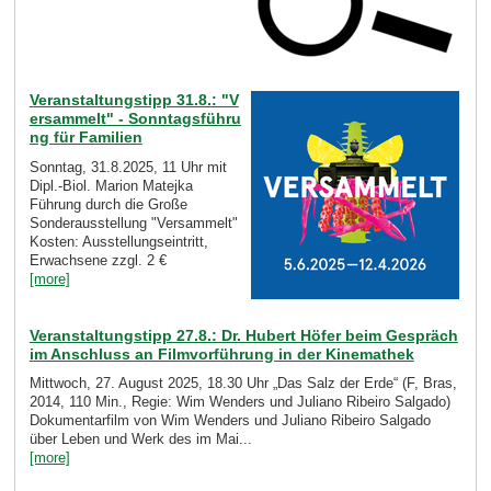
Veranstaltungstipp 31.8.: "V
ersammelt" - Sonntagsführu
ng für Familien
Sonntag, 31.8.2025, 11 Uhr mit
Dipl.-Biol. Marion Matejka
Führung durch die Große
Sonderausstellung "Versammelt"
Kosten: Ausstellungseintritt,
Erwachsene zzgl. 2 €
[more]
Veranstaltungstipp 27.8.: Dr. Hubert Höfer beim Gespräch
im Anschluss an Filmvorführung in der Kinemathek
Mittwoch, 27. August 2025, 18.30 Uhr „Das Salz der Erde“ (F, Bras,
2014, 110 Min., Regie: Wim Wenders und Juliano Ribeiro Salgado)
Dokumentarfilm von Wim Wenders und Juliano Ribeiro Salgado
über Leben und Werk des im Mai...
[more]