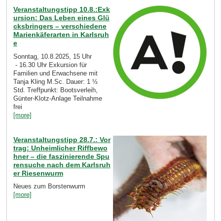
Veranstaltungstipp 10.8.:Exk
ursion: Das Leben eines Glü
cksbringers – verschiedene
Marienkäferarten in Karlsruh
e
Sonntag, 10.8.2025, 15 Uhr
- 16.30 Uhr Exkursion für
Familien und Erwachsene mit
Tanja Kling M.Sc. Dauer: 1 ½
Std. Treffpunkt: Bootsverleih,
Günter-Klotz-Anlage Teilnahme
frei
[more]
Veranstaltungstipp 28.7.: Vor
trag: Unheimlicher Riffbewo
hner – die faszinierende Spu
rensuche nach dem Karlsruh
er Riesenwurm
Neues zum Borstenwurm
[more]