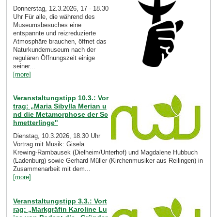
Donnerstag, 12.3.2026, 17 - 18.30
Uhr Für alle, die während des
Museumsbesuches eine
entspannte und reizreduzierte
Atmosphäre brauchen, öffnet das
Naturkundemuseum nach der
regulären Öffnungszeit einige
seiner...
[more]
Veranstaltungstipp 10.3.: Vor
trag: „Maria Sibylla Merian u
nd die Metamorphose der Sc
hmetterlinge"
Dienstag, 10.3.2026, 18.30 Uhr
Vortrag mit Musik: Gisela
Krewing-Rambausek (Dielheim/Unterhof) und Magdalene Hubbuch
(Ladenburg) sowie Gerhard Müller (Kirchenmusiker aus Reilingen) in
Zusammenarbeit mit dem...
[more]
Veranstaltungstipp 3.3.: Vort
rag: „Markgräfin Karoline Lu