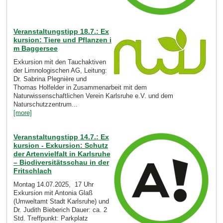
Veranstaltungstipp 18.7.: Ex
kursion: Tiere und Pflanzen i
m Baggersee
Exkursion mit den Tauchaktiven
der Limnologischen AG, Leitung:
Dr. Sabrina Plegnière und
Thomas Holfelder in Zusammenarbeit mit dem
Naturwissenschaftlichen Verein Karlsruhe e.V. und dem
Naturschutzzentrum...
[more]
Veranstaltungstipp 14.7.: Ex
kursion - Exkursion: Schutz
der Artenvielfalt in Karlsruhe
– Biodiversitätsschau in der
Fritschlach
Montag 14.07.2025, 17 Uhr
Exkursion mit Antonia Glaß
(Umweltamt Stadt Karlsruhe) und
Dr. Judith Bieberich Dauer: ca. 2
Std. Treffpunkt: Parkplatz