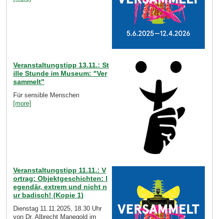
Veranstaltungstipp 13.11.: St
ille Stunde im Museum: "Ver
sammelt"
Für sensible Menschen
[more]
Veranstaltungstipp 11.11.: V
ortrag: Objektgeschichten: l
egendär, extrem und nicht n
ur badisch! (Kopie 1)
Dienstag 11.11.2025, 18.30 Uhr
von Dr. Albrecht Manegold im