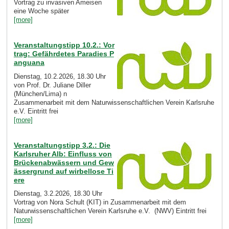
Vortrag zu invasiven Ameisen
eine Woche später
[more]
Veranstaltungstipp 10.2.: Vor
trag: Gefährdetes Paradies P
anguana
Dienstag, 10.2.2026, 18.30 Uhr
von Prof. Dr. Juliane Diller
(München/Lima) n
Zusammenarbeit mit dem Naturwissenschaftlichen Verein Karlsruhe
e.V. Eintritt frei
[more]
Veranstaltungstipp 3.2.: Die
Karlsruher Alb: Einfluss von
Brückenabwässern und Gew
ässergrund auf wirbellose Ti
ere
Dienstag, 3.2.2026, 18.30 Uhr
Vortrag von Nora Schult (KIT) in Zusammenarbeit mit dem
Naturwissenschaftlichen Verein Karlsruhe e.V. (NWV) Eintritt frei
[more]