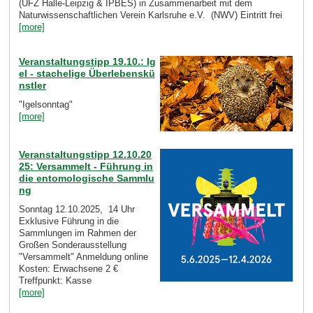
(UFZ Halle-Leipzig & IPBES) in Zusammenarbeit mit dem
Naturwissenschaftlichen Verein Karlsruhe e.V. (NWV) Eintritt frei
[more]
Veranstaltungstipp 19.10.: Ig
el - stachelige Überlebenskü
nstler
"Igelsonntag"
[more]
Veranstaltungstipp 12.10.20
25: Versammelt - Führung in
die entomologische Sammlu
ng
Sonntag 12.10.2025, 14 Uhr
Exklusive Führung in die
Sammlungen im Rahmen der
Großen Sonderausstellung
"Versammelt" Anmeldung online
Kosten: Erwachsene 2 €
Treffpunkt: Kasse
[more]