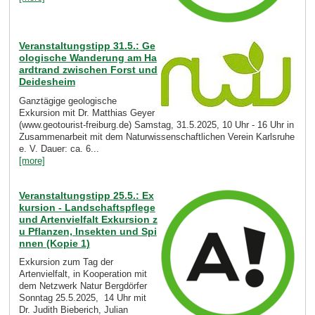
Veranstaltungstipp 31.5.: Ge
ologische Wanderung am Ha
ardtrand zwischen Forst und
Deidesheim
Ganztägige geologische
Exkursion mit Dr. Matthias Geyer
(www.geotourist-freiburg.de) Samstag, 31.5.2025, 10 Uhr - 16 Uhr in
Zusammenarbeit mit dem Naturwissenschaftlichen Verein Karlsruhe
e. V. Dauer: ca. 6...
[more]
Veranstaltungstipp 25.5.: Ex
kursion - Landschaftspflege
und Artenvielfalt Exkursion z
u Pflanzen, Insekten und Spi
nnen (Kopie 1)
Exkursion zum Tag der
Artenvielfalt, in Kooperation mit
dem Netzwerk Natur Bergdörfer
Sonntag 25.5.2025, 14 Uhr mit
Dr. Judith Bieberich, Julian