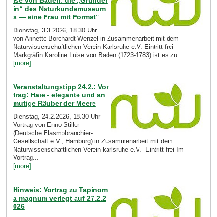
ise von Baden: die „Gründer
in“ des Naturkundemuseum
s — eine Frau mit Format“
Dienstag, 3.3.2026, 18.30 Uhr
von Annette Borchardt-Wenzel in Zusammenarbeit mit dem
Naturwissenschaftlichen Verein Karlsruhe e.V. Eintritt frei
Markgräfin Karoline Luise von Baden (1723-1783) ist es zu...
[more]
Veranstaltungstipp 24.2.: Vor
trag: Haie - elegante und an
mutige Räuber der Meere
Dienstag, 24.2.2026, 18.30 Uhr
Vortrag von Enno Stiller
(Deutsche Elasmobranchier-
Gesellschaft e.V., Hamburg) in Zusammenarbeit mit dem
Naturwissenschaftlichen Verein karlsruhe e.V. Eintritt frei Im
Vortrag...
[more]
Hinweis: Vortrag zu Tapinom
a magnum verlegt auf 27.2.2
026