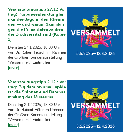
Veranstaltungstipp 27.1.: Vor
trag: Purpurweiden-Jungfer
nkinder-Jagd in den Rheina
uen — und warum Sammlun
gen die Primärdatenbanken
der Biodiversität sind (Kopie
1)
Dienstag 27.1.2025, 18.30 Uhr
von Dr. Robert Trusch im Rahmen
der Großsen Sonderausstellung
"Versammelt" Eintritt frei
[more]
Veranstaltungstipp 2.12.: Vor
trag: Big data on small spide
rs: die Spinnen-und Datensa
mmlung des Museums
Dienstag 2.12.2025, 18.30 Uhr
von Dr. Huibert Höfer im Rahmen
der Großsen Sonderausstellung
"Versammelt" Eintritt frei
[more]