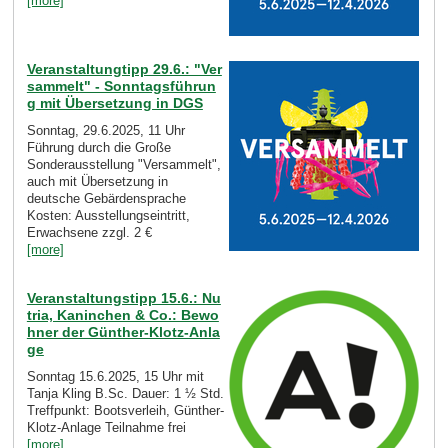
[more]
Veranstaltungtipp 29.6.: "Ver
sammelt" - Sonntagsführun
g mit Übersetzung in DGS
Sonntag, 29.6.2025, 11 Uhr
Führung durch die Große
Sonderausstellung "Versammelt",
auch mit Übersetzung in
deutsche Gebärdensprache
Kosten: Ausstellungseintritt,
Erwachsene zzgl. 2 €
[more]
Veranstaltungstipp 15.6.: Nu
tria, Kaninchen & Co.: Bewo
hner der Günther-Klotz-Anla
ge
Sonntag 15.6.2025, 15 Uhr mit
Tanja Kling B.Sc. Dauer: 1 ½ Std.
Treffpunkt: Bootsverleih, Günther-
Klotz-Anlage Teilnahme frei
[more]