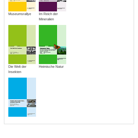
Museumsrallye
Im Reich der
Mineralien
Die Welt der
Heimische Natur
Insekten