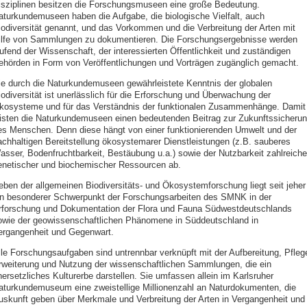
isziplinen besitzen die Forschungsmuseen eine große Bedeutung.
aturkundemuseen haben die Aufgabe, die biologische Vielfalt, auch
iodiversität genannt, und das Vorkommen und die Verbreitung der Arten mit
ilfe von Sammlungen zu dokumentieren. Die Forschungsergebnisse werden
aufend der Wissenschaft, der interessierten Öffentlichkeit und zuständigen
ehörden in Form von Veröffentlichungen und Vorträgen zugänglich gemacht.
ie durch die Naturkundemuseen gewährleistete Kenntnis der globalen
iodiversität ist unerlässlich für die Erforschung und Überwachung der
kosysteme und für das Verständnis der funktionalen Zusammenhänge. Damit
eisten die Naturkundemuseen einen bedeutenden Beitrag zur Zukunftssicheru
es Menschen. Denn diese hängt von einer funktionierenden Umwelt und der
achhaltigen Bereitstellung ökosystemarer Dienstleistungen (z.B. sauberes
asser, Bodenfruchtbarkeit, Bestäubung u.a.) sowie der Nutzbarkeit zahlreiche
enetischer und biochemischer Ressourcen ab.
eben der allgemeinen Biodiversitäts- und Ökosystemforschung liegt seit jeher
in besonderer Schwerpunkt der Forschungsarbeiten des SMNK in der
rforschung und Dokumentation der Flora und Fauna Südwestdeutschlands
owie der geowissenschaftlichen Phänomene in Süddeutschland in
ergangenheit und Gegenwart.
lle Forschungsaufgaben sind untrennbar verknüpft mit der Aufbereitung, Pfleg
rweiterung und Nutzung der wissenschaftlichen Sammlungen, die ein
nersetzliches Kulturerbe darstellen. Sie umfassen allein im Karlsruher
aturkundemuseum eine zweistellige Millionenzahl an Naturdokumenten, die
uskunft geben über Merkmale und Verbreitung der Arten in Vergangenheit und