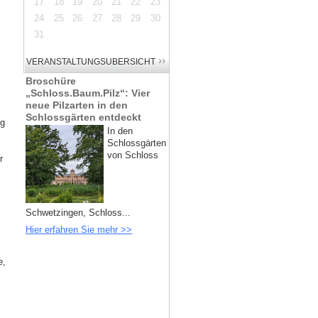
17
18
19
20
21
22
23
24
25
26
27
28
29
30
31
Broschüre
„Schloss.Baum.Pilz“: Vier
neue Pilzarten in den
Schlossgärten entdeckt
ng
In den
Schlossgärten
von Schloss
r
Schwetzingen, Schloss...
Hier erfahren Sie mehr >>
e,