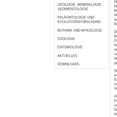
D
GEOLOGIE, MINERALOGIE,
N
SEDIMENTOLOGIE
B
H
PALÄONTOLOGIE UND
l
EVOLUTIONSFORSCHUNG
B
BOTANIK UND MYKOLOGIE
D
B
ZOOLOGIE
Ö
l
ENTOMOLOGIE
d
n
AKTUELLES
W
g
DOWNLOADS
N
e
E
s
V
A
E
u
N
A