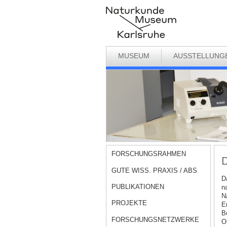
MUSEUM
AUSSTELLUNG
FORSCHUNGSRAHMEN
D
GUTE WISS. PRAXIS / ABS
D
PUBLIKATIONEN
n
N
PROJEKTE
E
Be
FORSCHUNGSNETZWERKE
O