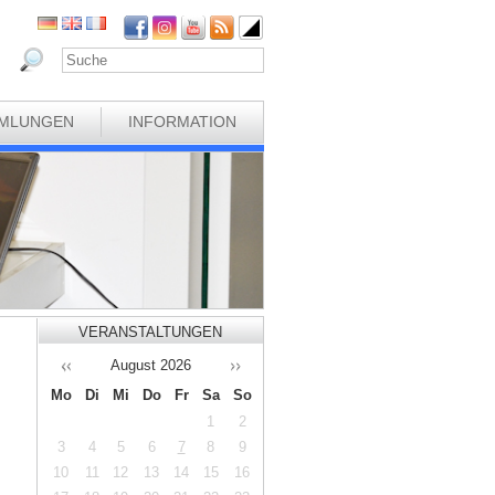
MLUNGEN
INFORMATION
VERANSTALTUNGEN
August
2026
Mo
Di
Mi
Do
Fr
Sa
So
1
2
3
4
5
6
7
8
9
10
11
12
13
14
15
16