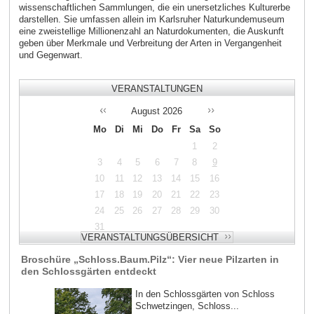
wissenschaftlichen Sammlungen, die ein unersetzliches Kulturerbe
darstellen. Sie umfassen allein im Karlsruher Naturkundemuseum
eine zweistellige Millionenzahl an Naturdokumenten, die Auskunft
geben über Merkmale und Verbreitung der Arten in Vergangenheit
und Gegenwart.
VERANSTALTUNGEN
August
2026
Mo
Di
Mi
Do
Fr
Sa
So
1
2
3
4
5
6
7
8
9
10
11
12
13
14
15
16
17
18
19
20
21
22
23
24
25
26
27
28
29
30
31
Broschüre „Schloss.Baum.Pilz“: Vier neue Pilzarten in
den Schlossgärten entdeckt
In den Schlossgärten von Schloss
Schwetzingen, Schloss...