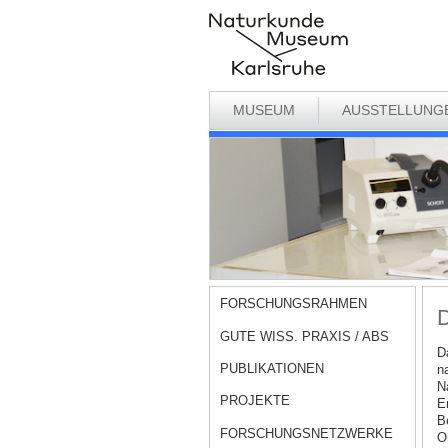
MUSEUM
AUSSTELLUNG
FORSCHUNGSRAHMEN
D
GUTE WISS. PRAXIS / ABS
D
PUBLIKATIONEN
n
N
PROJEKTE
E
Be
FORSCHUNGSNETZWERKE
O