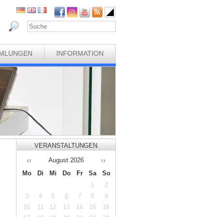
MLUNGEN
INFORMATION
VERANSTALTUNGEN
August
2026
Mo
Di
Mi
Do
Fr
Sa
So
1
2
3
4
5
6
7
8
9
10
11
12
13
14
15
16