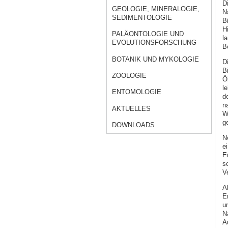
D
GEOLOGIE, MINERALOGIE,
N
SEDIMENTOLOGIE
B
H
PALÄONTOLOGIE UND
l
EVOLUTIONSFORSCHUNG
B
BOTANIK UND MYKOLOGIE
D
B
ZOOLOGIE
Ö
l
ENTOMOLOGIE
d
n
AKTUELLES
W
g
DOWNLOADS
N
e
E
s
V
A
E
u
N
A