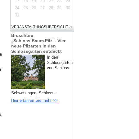
17
18
19
20
21
22
23
24
25
26
27
28
29
30
31
Broschüre
„Schloss.Baum.Pilz“: Vier
neue Pilzarten in den
Schlossgärten entdeckt
ng
In den
Schlossgärten
von Schloss
r
Schwetzingen, Schloss...
Hier erfahren Sie mehr >>
e,