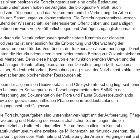
isziplinen besitzen die Forschungsmuseen eine große Bedeutung.
aturkundemuseen haben die Aufgabe, die biologische Vielfalt, auch
iodiversität genannt, und das Vorkommen und die Verbreitung der Arten mit
ilfe von Sammlungen zu dokumentieren. Die Forschungsergebnisse werden
aufend der Wissenschaft, der interessierten Öffentlichkeit und zuständigen
ehörden in Form von Veröffentlichungen und Vorträgen zugänglich gemacht.
ie durch die Naturkundemuseen gewährleistete Kenntnis der globalen
iodiversität ist unerlässlich für die Erforschung und Überwachung der
kosysteme und für das Verständnis der funktionalen Zusammenhänge. Damit
eisten die Naturkundemuseen einen bedeutenden Beitrag zur Zukunftssicheru
es Menschen. Denn diese hängt von einer funktionierenden Umwelt und der
achhaltigen Bereitstellung ökosystemarer Dienstleistungen (z.B. sauberes
asser, Bodenfruchtbarkeit, Bestäubung u.a.) sowie der Nutzbarkeit zahlreiche
enetischer und biochemischer Ressourcen ab.
eben der allgemeinen Biodiversitäts- und Ökosystemforschung liegt seit jeher
in besonderer Schwerpunkt der Forschungsarbeiten des SMNK in der
rforschung und Dokumentation der Flora und Fauna Südwestdeutschlands
owie der geowissenschaftlichen Phänomene in Süddeutschland in
ergangenheit und Gegenwart.
lle Forschungsaufgaben sind untrennbar verknüpft mit der Aufbereitung, Pfleg
rweiterung und Nutzung der wissenschaftlichen Sammlungen, die ein
nersetzliches Kulturerbe darstellen. Sie umfassen allein im Karlsruher
aturkundemuseum eine zweistellige Millionenzahl an Naturdokumenten, die
uskunft geben über Merkmale und Verbreitung der Arten in Vergangenheit und