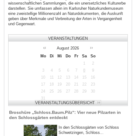
wissenschaftlichen Sammlungen, die ein unersetzliches Kulturerbe
darstellen. Sie umfassen allein im Karlsruher Naturkundemuseum
eine zweistellige Millionenzahl an Naturdokumenten, die Auskunft
geben über Merkmale und Verbreitung der Arten in Vergangenheit
und Gegenwart.
VERANSTALTUNGEN
August
2026
Mo
Di
Mi
Do
Fr
Sa
So
1
2
3
4
5
6
7
8
9
10
11
12
13
14
15
16
17
18
19
20
21
22
23
24
25
26
27
28
29
30
31
Broschüre „Schloss.Baum.Pilz“: Vier neue Pilzarten in
den Schlossgärten entdeckt
In den Schlossgärten von Schloss
Schwetzingen, Schloss...