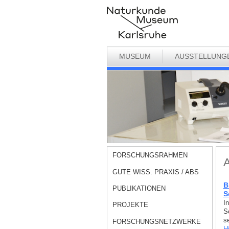
MUSEUM
AUSSTELLUNG
FORSCHUNGSRAHMEN
A
GUTE WISS. PRAXIS / ABS
B
PUBLIKATIONEN
S
I
PROJEKTE
S
s
FORSCHUNGSNETZWERKE
H