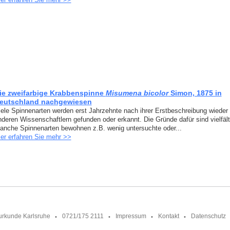
ie zweifarbige Krabbenspinne
Misumena bicolor
Simon, 1875 in
eutschland nachgewiesen
iele Spinnenarten werden erst Jahrzehnte nach ihrer Erstbeschreibung wieder
nderen Wissenschaftlern gefunden oder erkannt. Die Gründe dafür sind vielfält
anche Spinnenarten bewohnen z.B. wenig untersuchte oder...
ier erfahren Sie mehr >>
urkunde Karlsruhe
0721/175 2111
Impressum
Kontakt
Datenschutz