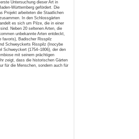
erste Untersuchung dieser Art in
aden-Württemberg gefördert. Die
s Projekt arbeiteten die Staatlichen
 zusammen. In den Schlossgärten
elt es sich um Pilze, die in einer
ind. Neben 20 seltenen Arten, die
llkommen unbekannte Arten entdeckt,
 favoris), Badischer Risspilz
nd Schweyckerts Risspilz (Inocybe
l Schweyckert (1754–1806), der den
Symbiose mit seinem prächtigen
hr zeigt, dass die historischen Gärten
nur für die Menschen, sondern auch für