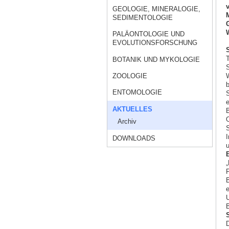
v
GEOLOGIE, MINERALOGIE,
M
SEDIMENTOLOGIE
G
W
PALÄONTOLOGIE UND
EVOLUTIONSFORSCHUNG
T
BOTANIK UND MYKOLOGIE
S
ZOOLOGIE
W
b
ENTOMOLOGIE
S
e
AKTUELLES
B
O
Archiv
S
I
DOWNLOADS
u
„
P
B
e
U
B
D