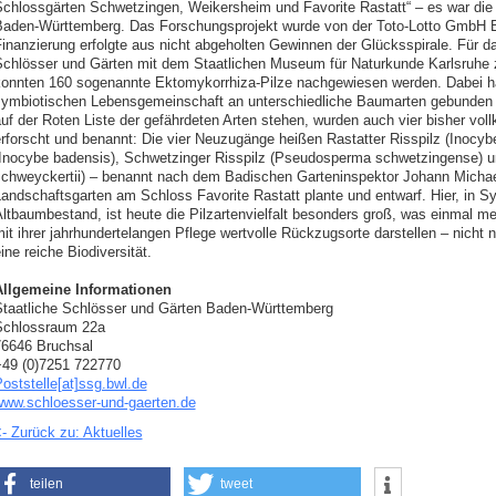
chlossgärten Schwetzingen, Weikersheim und Favorite Rastatt“ – es war die 
aden-Württemberg. Das Forschungsprojekt wurde von der Toto-Lotto GmbH B
inanzierung erfolgte aus nicht abgeholten Gewinnen der Glücksspirale. Für da
chlösser und Gärten mit dem Staatlichen Museum für Naturkunde Karlsruhe
onnten 160 sogenannte Ektomykorrhiza-Pilze nachgewiesen werden. Dabei hand
ymbiotischen Lebensgemeinschaft an unterschiedliche Baumarten gebunden s
uf der Roten Liste der gefährdeten Arten stehen, wurden auch vier bisher vo
rforscht und benannt: Die vier Neuzugänge heißen Rastatter Risspilz (Inocybe
Inocybe badensis), Schwetzinger Risspilz (Pseudosperma schwetzingense) u
chweyckertii) – benannt nach dem Badischen Garteninspektor Johann Michae
andschaftsgarten am Schloss Favorite Rastatt plante und entwarf. Hier, in 
ltbaumbestand, ist heute die Pilzartenvielfalt besonders groß, was einmal me
it ihrer jahrhundertelangen Pflege wertvolle Rückzugsorte darstellen – nicht 
ine reiche Biodiversität.
Allgemeine Informationen
taatliche Schlösser und Gärten Baden-Württemberg
Schlossraum 22a
6646 Bruchsal
49 (0)7251 722770
oststelle[at]ssg.bwl.de
ww.schloesser-und-gaerten.de
- Zurück zu: Aktuelles
teilen
tweet