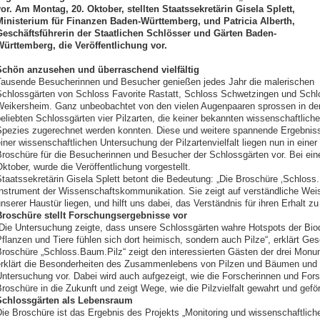
or. Am Montag, 20. Oktober, stellten Staatssekretärin Gisela Splett,
inisterium für Finanzen Baden-Württemberg, und Patricia Alberth,
eschäftsführerin der Staatlichen Schlösser und Gärten Baden-
ürttemberg, die Veröffentlichung vor.
Schön anzusehen und überraschend vielfältig
ausende Besucherinnen und Besucher genießen jedes Jahr die malerischen
chlossgärten von Schloss Favorite Rastatt, Schloss Schwetzingen und Schl
eikersheim. Ganz unbeobachtet von den vielen Augenpaaren sprossen in de
eliebten Schlossgärten vier Pilzarten, die keiner bekannten wissenschaftlich
pezies zugerechnet werden konnten. Diese und weitere spannende Ergebnis
iner wissenschaftlichen Untersuchung der Pilzartenvielfalt liegen nun in einer
roschüre für die Besucherinnen und Besucher der Schlossgärten vor. Bei e
ktober, wurde die Veröffentlichung vorgestellt.
taatssekretärin Gisela Splett betont die Bedeutung: „Die Broschüre ‚Schloss.
nstrument der Wissenschaftskommunikation. Sie zeigt auf verständliche Wei
nserer Haustür liegen, und hilft uns dabei, das Verständnis für ihren Erhalt zu 
Broschüre stellt Forschungsergebnisse vor
Die Untersuchung zeigte, dass unsere Schlossgärten wahre Hotspots der Biodiv
flanzen und Tiere fühlen sich dort heimisch, sondern auch Pilze“, erklärt Gesc
roschüre „Schloss.Baum.Pilz“ zeigt den interessierten Gästen der drei Monume
rklärt die Besonderheiten des Zusammenlebens von Pilzen und Bäumen und st
ntersuchung vor. Dabei wird auch aufgezeigt, wie die Forscherinnen und For
roschüre in die Zukunft und zeigt Wege, wie die Pilzvielfalt gewahrt und gefö
Schlossgärten als Lebensraum
ie Broschüre ist das Ergebnis des Projekts „Monitoring und wissenschaftliche