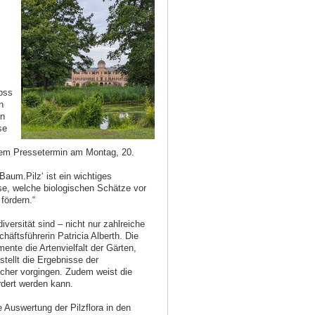
oss
n
en
se
inem Pressetermin am Montag, 20.
Baum.Pilz‘ ist ein wichtiges
se, welche biologischen Schätze vor
fördern.“
ersität sind – nicht nur zahlreiche
häftsführerin Patricia Alberth. Die
nte die Artenvielfalt der Gärten,
ellt die Ergebnisse der
scher vorgingen. Zudem weist die
rdert werden kann.
 Auswertung der Pilzflora in den