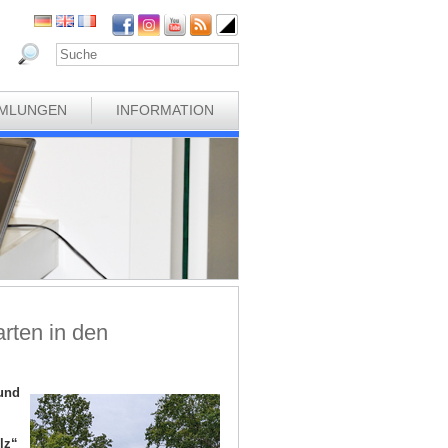
MLUNGEN
INFORMATION
rten in den
und
lz“