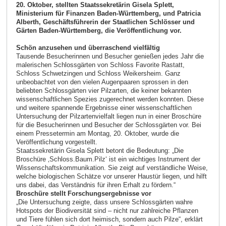
20. Oktober, stellten Staatssekretärin Gisela Splett,
Ministerium für Finanzen Baden-Württemberg, und Patricia
Alberth, Geschäftsführerin der Staatlichen Schlösser und
Gärten Baden-Württemberg, die Veröffentlichung vor.
Schön anzusehen und überraschend vielfältig
Tausende Besucherinnen und Besucher genießen jedes Jahr die
malerischen Schlossgärten von Schloss Favorite Rastatt,
Schloss Schwetzingen und Schloss Weikersheim. Ganz
unbeobachtet von den vielen Augenpaaren sprossen in den
beliebten Schlossgärten vier Pilzarten, die keiner bekannten
wissenschaftlichen Spezies zugerechnet werden konnten. Diese
und weitere spannende Ergebnisse einer wissenschaftlichen
Untersuchung der Pilzartenvielfalt liegen nun in einer Broschüre
für die Besucherinnen und Besucher der Schlossgärten vor. Bei
einem Pressetermin am Montag, 20. Oktober, wurde die
Veröffentlichung vorgestellt.
Staatssekretärin Gisela Splett betont die Bedeutung: „Die
Broschüre ‚Schloss.Baum.Pilz‘ ist ein wichtiges Instrument der
Wissenschaftskommunikation. Sie zeigt auf verständliche Weise,
welche biologischen Schätze vor unserer Haustür liegen, und hilft
uns dabei, das Verständnis für ihren Erhalt zu fördern.“
Broschüre stellt Forschungsergebnisse vor
„Die Untersuchung zeigte, dass unsere Schlossgärten wahre
Hotspots der Biodiversität sind – nicht nur zahlreiche Pflanzen
und Tiere fühlen sich dort heimisch, sondern auch Pilze“, erklärt