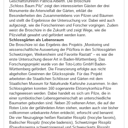
Geschäftsführerin Patricia Alberth. Die Broschüre
„Schloss.Baum.Pilz“ zeigt den interessierten Gästen der drei
Monumente die Artenvielfalt der Gärten, erklärt die
Besonderheiten des Zusammenlebens von Pilzen und Bäumen
und stellt die Ergebnisse der Untersuchung vor. Dabei wird auch
aufgezeigt, wie die Forscherinnen und Forscher vorgingen. Zudem
weist die Broschüre in die Zukunft und zeigt Wege, wie die
Pilzvielfalt gewahrt und gefördert werden kann.
Schlossgärten als Lebensraum
Die Broschüre ist das Ergebnis des Projekts „Monitoring und
wissenschaftliche Auswertung der Pilzflora in den Schlossgärten
Schwetzingen, Weikersheim und Favorite Rastatt“ – es war die
erste Untersuchung dieser Art in Baden-Württemberg. Das
Forschungsprojekt wurde von der Toto-Lotto GmbH Baden-
Württemberg gefördert. Die Finanzierung erfolgte aus nicht
abgeholten Gewinnen der Glücksspirale. Für das Projekt
arbeiteten die Staatlichen Schlösser und Gärten mit dem
Staatlichen Museum für Naturkunde Karlsruhe zusammen. In den
Schlossgärten konnten 160 sogenannte Ektomykorrhiza-Pilze
nachgewiesen werden. Dabei handelt es sich um Pilze, die in
einer symbiotischen Lebensgemeinschaft an unterschiedliche
Baumarten gebunden sind. Neben 20 seltenen Arten, die auf der
Roten Liste der gefährdeten Arten stehen, wurden auch vier bisher
vollkommen unbekannte Arten entdeckt, erforscht und benannt:
Die vier Neuzugänge heißen Rastatter Risspilz (Inocybe favoris),
Badischer Risspilz (Inocybe badensis), Schwetzinger Risspilz
(Pseudosperma schwetzingense) und Schweyckerts Risspilz