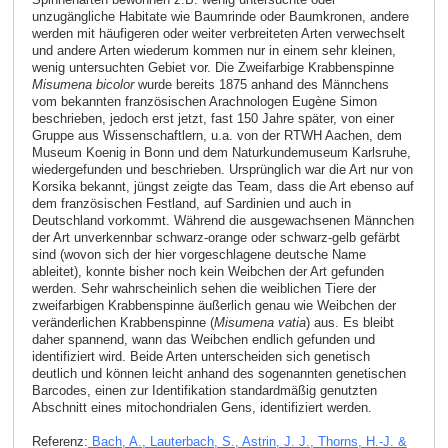
unzugängliche Habitate wie Baumrinde oder Baumkronen, andere
werden mit häufigeren oder weiter verbreiteten Arten verwechselt
und andere Arten wiederum kommen nur in einem sehr kleinen,
wenig untersuchten Gebiet vor. Die Zweifarbige Krabbenspinne
Misumena bicolor
wurde bereits 1875 anhand des Männchens
vom bekannten französischen Arachnologen Eugène Simon
beschrieben, jedoch erst jetzt, fast 150 Jahre später, von einer
Gruppe aus Wissenschaftlern, u.a. von der RTWH Aachen, dem
Museum Koenig in Bonn und dem Naturkundemuseum Karlsruhe,
wiedergefunden und beschrieben. Ursprünglich war die Art nur von
Korsika bekannt, jüngst zeigte das Team, dass die Art ebenso auf
dem französischen Festland, auf Sardinien und auch in
Deutschland vorkommt. Während die ausgewachsenen Männchen
der Art unverkennbar schwarz-orange oder schwarz-gelb gefärbt
sind (wovon sich der hier vorgeschlagene deutsche Name
ableitet), konnte bisher noch kein Weibchen der Art gefunden
werden. Sehr wahrscheinlich sehen die weiblichen Tiere der
zweifarbigen Krabbenspinne äußerlich genau wie Weibchen der
veränderlichen Krabbenspinne (
Misumena vatia
) aus. Es bleibt
daher spannend, wann das Weibchen endlich gefunden und
identifiziert wird. Beide Arten unterscheiden sich genetisch
deutlich und können leicht anhand des sogenannten genetischen
Barcodes, einen zur Identifikation standardmäßig genutzten
Abschnitt eines mitochondrialen Gens, identifiziert werden.
Referenz:
Bach, A., Lauterbach, S., Astrin, J. J., Thorns, H.-J. &