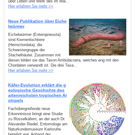
über Leben und Werk des im Mai...
Hier erfahren Sie mehr >>
Neue Publikation über Eiche
lwürmer
Eichelwürmer (Enteropneusta)
sind Kiemenlochtiere
(Hemichordata), die
Schwestergruppe der
Stachelhäuter. Zusammen mit
diesen bilden sie das Taxon Ambulacraria, welches eng mit den
Chordaten verwandt ist. Die drei Taxa...
Hier erfahren Sie mehr >>
Käfer-Evolution erklärt die g
eologische Geschichte des
artenreichsten tropischen Ar
chipels
Fachübergreifende neue
Erkenntnisse bringt eine Studie
zu Rüsselkäfern, an der auch Dr.
Alexander Riedel, Entomologe am
Naturkundemuseum Karlsruhe
beteiligt war. Anhand der