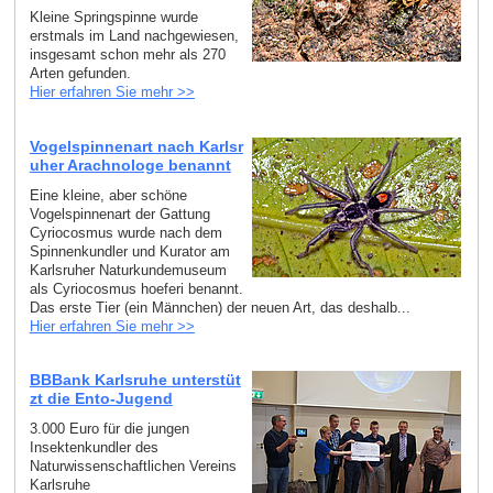
Kleine Springspinne wurde
erstmals im Land nachgewiesen,
insgesamt schon mehr als 270
Arten gefunden.
Hier erfahren Sie mehr >>
Vogelspinnenart nach Karlsr
uher Arachnologe benannt
Eine kleine, aber schöne
Vogelspinnenart der Gattung
Cyriocosmus wurde nach dem
Spinnenkundler und Kurator am
Karlsruher Naturkundemuseum
als Cyriocosmus hoeferi benannt.
Das erste Tier (ein Männchen) der neuen Art, das deshalb...
Hier erfahren Sie mehr >>
BBBank Karlsruhe unterstüt
zt die Ento-Jugend
3.000 Euro für die jungen
Insektenkundler des
Naturwissenschaftlichen Vereins
Karlsruhe