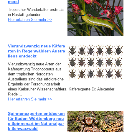
mers!
Tropischer Wanderfalter erstmals
in Rastatt gefunden
Hier erfahren Sie mehr >>
Vierundzwanzig neue Käfera
rten in Regenwäldern Austra
liens entdeckt
Vierundzwanzig neue Arten der
Käfergattung Trigonopterus aus
dem tropischen Nordosten
Australiens sind das erfolgreiche
Ergebnis der Forschungsarbeit
eines Karlsruher Wissenschaftlers. Käferexperte Dr. Alexander
Riedel...
Hier erfahren Sie mehr >>
Spinnenexperten entdecken
für Baden-Württemberg neu
e Spinnenart im Nationalpar
k Schwarzwald