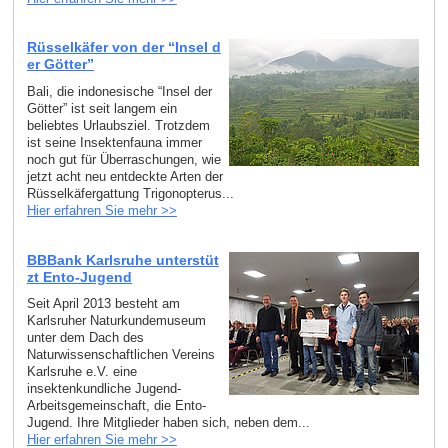
Rüsselkäfer von der “Insel d
er Götter”
Bali, die indonesische “Insel der
Götter” ist seit langem ein
beliebtes Urlaubsziel. Trotzdem
ist seine Insektenfauna immer
noch gut für Überraschungen, wie
jetzt acht neu entdeckte Arten der
Rüsselkäfergattung Trigonopterus...
Hier erfahren Sie mehr >>
BBBank Karlsruhe unterstüt
zt Ento-Jugend
Seit April 2013 besteht am
Karlsruher Naturkundemuseum
unter dem Dach des
Naturwissenschaftlichen Vereins
Karlsruhe e.V. eine
insektenkundliche Jugend-
Arbeitsgemeinschaft, die Ento-
Jugend. Ihre Mitglieder haben sich, neben dem...
Hier erfahren Sie mehr >>