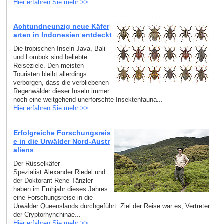
Hier erfahren Sie mehr >>
Achtundneunzig neue Käfer
arten in Indonesien entdeckt
Die tropischen Inseln Java, Bali
und Lombok sind beliebte
Reiseziele. Den meisten
Touristen bleibt allerdings
verborgen, dass die verbliebenen
Regenwälder dieser Inseln immer
noch eine weitgehend unerforschte Insektenfauna...
Hier erfahren Sie mehr >>
Erfolgreiche Forschungsreis
e in die Urwälder Nord-Austr
aliens
Der Rüsselkäfer-
Spezialist Alexander Riedel und
der Doktorant Rene Tänzler
haben im Frühjahr dieses Jahres
eine Forschungsreise in die
Urwälder Queenslands durchgeführt. Ziel der Reise war es, Vertreter
der Cryptorhynchinae...
Hier erfahren Sie mehr >>