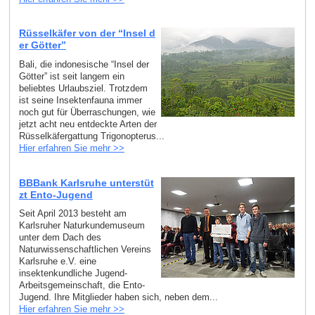
Rüsselkäfer von der “Insel d
er Götter”
Bali, die indonesische “Insel der
Götter” ist seit langem ein
beliebtes Urlaubsziel. Trotzdem
ist seine Insektenfauna immer
noch gut für Überraschungen, wie
jetzt acht neu entdeckte Arten der
Rüsselkäfergattung Trigonopterus...
Hier erfahren Sie mehr >>
BBBank Karlsruhe unterstüt
zt Ento-Jugend
Seit April 2013 besteht am
Karlsruher Naturkundemuseum
unter dem Dach des
Naturwissenschaftlichen Vereins
Karlsruhe e.V. eine
insektenkundliche Jugend-
Arbeitsgemeinschaft, die Ento-
Jugend. Ihre Mitglieder haben sich, neben dem...
Hier erfahren Sie mehr >>