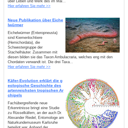
über Leben und Werk des im Mai...
Hier erfahren Sie mehr >>
Neue Publikation über Eiche
lwürmer
Eichelwürmer (Enteropneusta)
sind Kiemenlochtiere
(Hemichordata), die
Schwestergruppe der
Stachelhäuter. Zusammen mit
diesen bilden sie das Taxon Ambulacraria, welches eng mit den
Chordaten verwandt ist. Die drei Taxa...
Hier erfahren Sie mehr >>
Käfer-Evolution erklärt die g
eologische Geschichte des
artenreichsten tropischen Ar
chipels
Fachübergreifende neue
Erkenntnisse bringt eine Studie
zu Rüsselkäfern, an der auch Dr.
Alexander Riedel, Entomologe am
Naturkundemuseum Karlsruhe
beteiligt war. Anhand der