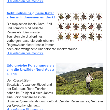
Hier erfahren Sie mehr >>
Achtundneunzig neue Käfer
arten in Indonesien entdeckt
Die tropischen Inseln Java, Bali
und Lombok sind beliebte
Reiseziele. Den meisten
Touristen bleibt allerdings
verborgen, dass die verbliebenen
Regenwälder dieser Inseln immer
noch eine weitgehend unerforschte Insektenfauna...
Hier erfahren Sie mehr >>
Erfolgreiche Forschungsreis
e in die Urwälder Nord-Austr
aliens
Der Rüsselkäfer-
Spezialist Alexander Riedel und
der Doktorant Rene Tänzler
haben im Frühjahr dieses Jahres
eine Forschungsreise in die
Urwälder Queenslands durchgeführt. Ziel der Reise war es, Vertreter
der Cryptorhynchinae...
Hier erfahren Sie mehr >>