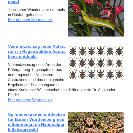
mers!
Tropischer Wanderfalter erstmals
in Rastatt gefunden
Hier erfahren Sie mehr >>
Vierundzwanzig neue Käfera
rten in Regenwäldern Austra
liens entdeckt
Vierundzwanzig neue Arten der
Käfergattung Trigonopterus aus
dem tropischen Nordosten
Australiens sind das erfolgreiche
Ergebnis der Forschungsarbeit
eines Karlsruher Wissenschaftlers. Käferexperte Dr. Alexander
Riedel...
Hier erfahren Sie mehr >>
Spinnenexperten entdecken
für Baden-Württemberg neu
e Spinnenart im Nationalpar
k Schwarzwald