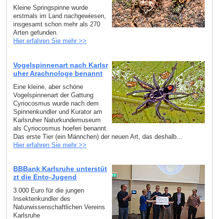
Kleine Springspinne wurde
erstmals im Land nachgewiesen,
insgesamt schon mehr als 270
Arten gefunden.
Hier erfahren Sie mehr >>
Vogelspinnenart nach Karlsr
uher Arachnologe benannt
Eine kleine, aber schöne
Vogelspinnenart der Gattung
Cyriocosmus wurde nach dem
Spinnenkundler und Kurator am
Karlsruher Naturkundemuseum
als Cyriocosmus hoeferi benannt.
Das erste Tier (ein Männchen) der neuen Art, das deshalb...
Hier erfahren Sie mehr >>
BBBank Karlsruhe unterstüt
zt die Ento-Jugend
3.000 Euro für die jungen
Insektenkundler des
Naturwissenschaftlichen Vereins
Karlsruhe