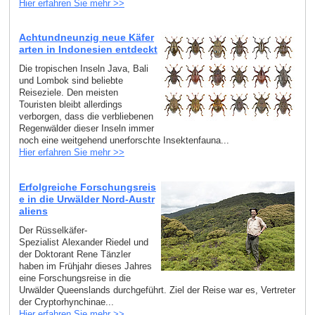
Hier erfahren Sie mehr >>
Achtundneunzig neue Käfer
arten in Indonesien entdeckt
Die tropischen Inseln Java, Bali
und Lombok sind beliebte
Reiseziele. Den meisten
Touristen bleibt allerdings
verborgen, dass die verbliebenen
Regenwälder dieser Inseln immer
noch eine weitgehend unerforschte Insektenfauna...
Hier erfahren Sie mehr >>
Erfolgreiche Forschungsreis
e in die Urwälder Nord-Austr
aliens
Der Rüsselkäfer-
Spezialist Alexander Riedel und
der Doktorant Rene Tänzler
haben im Frühjahr dieses Jahres
eine Forschungsreise in die
Urwälder Queenslands durchgeführt. Ziel der Reise war es, Vertreter
der Cryptorhynchinae...
Hier erfahren Sie mehr >>