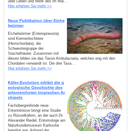
über Leben und Werk des im Mai...
Hier erfahren Sie mehr >>
Neue Publikation über Eiche
lwürmer
Eichelwürmer (Enteropneusta)
sind Kiemenlochtiere
(Hemichordata), die
Schwestergruppe der
Stachelhäuter. Zusammen mit
diesen bilden sie das Taxon Ambulacraria, welches eng mit den
Chordaten verwandt ist. Die drei Taxa...
Hier erfahren Sie mehr >>
Käfer-Evolution erklärt die g
eologische Geschichte des
artenreichsten tropischen Ar
chipels
Fachübergreifende neue
Erkenntnisse bringt eine Studie
zu Rüsselkäfern, an der auch Dr.
Alexander Riedel, Entomologe am
Naturkundemuseum Karlsruhe
beteiligt war. Anhand der