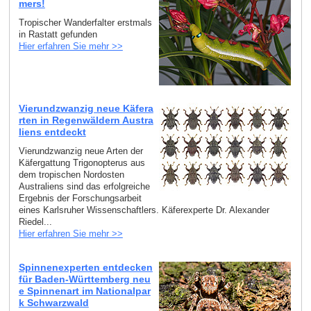
mers!
Tropischer Wanderfalter erstmals
in Rastatt gefunden
Hier erfahren Sie mehr >>
Vierundzwanzig neue Käfera
rten in Regenwäldern Austra
liens entdeckt
Vierundzwanzig neue Arten der
Käfergattung Trigonopterus aus
dem tropischen Nordosten
Australiens sind das erfolgreiche
Ergebnis der Forschungsarbeit
eines Karlsruher Wissenschaftlers. Käferexperte Dr. Alexander
Riedel...
Hier erfahren Sie mehr >>
Spinnenexperten entdecken
für Baden-Württemberg neu
e Spinnenart im Nationalpar
k Schwarzwald