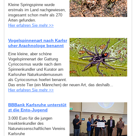
Kleine Springspinne wurde
erstmals im Land nachgewiesen,
insgesamt schon mehr als 270
Arten gefunden.
Hier erfahren Sie mehr >>
Vogelspinnenart nach Karlsr
uher Arachnologe benannt
Eine kleine, aber schöne
Vogelspinnenart der Gattung
Cyriocosmus wurde nach dem
Spinnenkundler und Kurator am
Karlsruher Naturkundemuseum
als Cyriocosmus hoeferi benannt.
Das erste Tier (ein Männchen) der neuen Art, das deshalb...
Hier erfahren Sie mehr >>
BBBank Karlsruhe unterstüt
zt die Ento-Jugend
3.000 Euro für die jungen
Insektenkundler des
Naturwissenschaftlichen Vereins
Karlsruhe