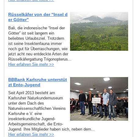
Rüsselkäfer von der “Insel d
er Götter”
Bali, die indonesische “Insel der
Götter” ist seit langem ein
beliebtes Urlaubsziel. Trotzdem
ist seine Insektenfauna immer
noch gut für Überraschungen, wie
jetzt acht neu entdeckte Arten der
Rüsselkäfergattung Trigonopterus...
Hier erfahren Sie mehr >>
BBBank Karlsruhe unterstüt
zt Ento-Jugend
Seit April 2013 besteht am
Karlsruher Naturkundemuseum
unter dem Dach des
Naturwissenschaftlichen Vereins
Karlsruhe e.V. eine
insektenkundliche Jugend-
Arbeitsgemeinschaft, die Ento-
Jugend. Ihre Mitglieder haben sich, neben dem...
Hier erfahren Sie mehr >>