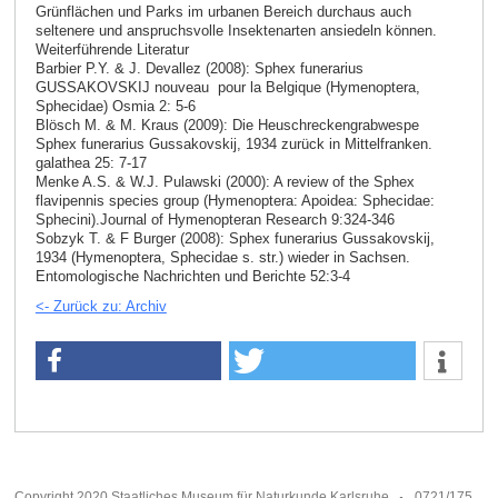
Grünflächen und Parks im urbanen Bereich durchaus auch
seltenere und anspruchsvolle Insektenarten ansiedeln können.
Weiterführende Literatur
Barbier P.Y. & J. Devallez (2008): Sphex funerarius
GUSSAKOVSKIJ nouveau pour la Belgique (Hymenoptera,
Sphecidae) Osmia 2: 5-6
Blösch M. & M. Kraus (2009): Die Heuschreckengrabwespe
Sphex funerarius Gussakovskij, 1934 zurück in Mittelfranken.
galathea 25: 7-17
Menke A.S. & W.J. Pulawski (2000): A review of the Sphex
flavipennis species group (Hymenoptera: Apoidea: Sphecidae:
Sphecini).Journal of Hymenopteran Research 9:324-346
Sobzyk T. & F Burger (2008): Sphex funerarius Gussakovskij,
1934 (Hymenoptera, Sphecidae s. str.) wieder in Sachsen.
Entomologische Nachrichten und Berichte 52:3-4
<- Zurück zu: Archiv
Copyright 2020 Staatliches Museum für Naturkunde Karlsruhe
0721/175