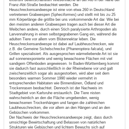
Franz-Abt-Straße beobachtet werden. Die
Heuschreckensandwespe ist eine von etwa 260 in Deutschland
vertretenen Grabwespen (Spheciformes) und stellt mit bis zu 25
mm Körperlänge die größte bei uns vorkommende Art dar. Wie bei
den meisten anderen Grabwespen tragen auch bei dieser Art die
Weibchen andere, durch einen Stich paralysierte Arthropoden als
Larvennahrung in einen selbstgegrabenen Gang ein, während die
adulten Tiere vor allem vom Blütennektar leben. Die
Heuschreckensandwespe ist dabei auf Laubheuschrecken, wie
z.B. die Gemeine Sichelschrecke (
Phaneroptera falcata
), und
Grillen spezialisiert. Als ausgesprochen wärmeliebende Art ist sie
auf sonnenexponierte und wenig bewachsene Flächen mit viel
sandigem Offenboden angewiesen. In Baden-Württemberg kommt
sie dadurch fast ausschließlich in der Rheinebene vor und galt
zwischenzeitlich sogar als ausgestorben, wird aber seit dem
besonders warmen Sommer 1990 wieder vermehrt in
entsprechenden Habitaten wie Binnendünen, Ödland und
Trockenrasen beobachtet. Dennoch ist der Nachweis im
Stadtgebiet von Karlsruhe erstaunlich. Die Tiere nisten
wahrscheinlich an den die Fläche umgebenden, wenig
bewachsenen Trockenhängen und fangen die zahlreichen
Laubheuschrecken, die vor allem an den Hängen und an den
Gebüschen vorkommen.
Der Nachweis der Heuschreckensandwespe zeigt, dass durch
umsichtige Bewirtschaftung und Belassen von natürlichen
Strukturen wie Gebüschen und lichtem Bewuchs sich auf