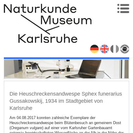
Die Heuschreckensandwespe Sphex funerarius
Gussakowskij, 1934 im Stadtgebiet von
Karlsruhe
Am 04.08.2017 konnten zahlreiche Exemplare der
Heuschreckensandwespe beim Blütenbesuch an gemeinem Dost
(
Oreganum vulgare
) auf einer vom Karlsruher Gartenbauamt
extensiv bewirtschafteten Wiesenfläche an der Alb in der Nähe der