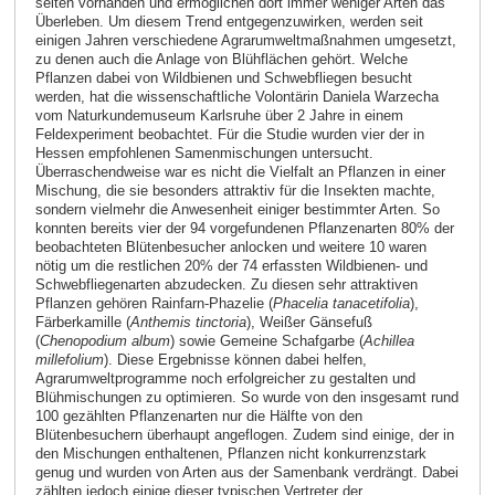
selten vorhanden und ermöglichen dort immer weniger Arten das
Überleben. Um diesem Trend entgegenzuwirken, werden seit
einigen Jahren verschiedene Agrarumweltmaßnahmen umgesetzt,
zu denen auch die Anlage von Blühflächen gehört. Welche
Pflanzen dabei von Wildbienen und Schwebfliegen besucht
werden, hat die wissenschaftliche Volontärin Daniela Warzecha
vom Naturkundemuseum Karlsruhe über 2 Jahre in einem
Feldexperiment beobachtet. Für die Studie wurden vier der in
Hessen empfohlenen Samenmischungen untersucht.
Überraschendweise war es nicht die Vielfalt an Pflanzen in einer
Mischung, die sie besonders attraktiv für die Insekten machte,
sondern vielmehr die Anwesenheit einiger bestimmter Arten. So
konnten bereits vier der 94 vorgefundenen Pflanzenarten 80% der
beobachteten Blütenbesucher anlocken und weitere 10 waren
nötig um die restlichen 20% der 74 erfassten Wildbienen- und
Schwebfliegenarten abzudecken. Zu diesen sehr attraktiven
Pflanzen gehören Rainfarn-Phazelie (
Phacelia tanacetifolia
),
Färberkamille (
Anthemis tinctoria
), Weißer Gänsefuß
(
Chenopodium album
) sowie Gemeine Schafgarbe (
Achillea
millefolium
). Diese Ergebnisse können dabei helfen,
Agrarumweltprogramme noch erfolgreicher zu gestalten und
Blühmischungen zu optimieren. So wurde von den insgesamt rund
100 gezählten Pflanzenarten nur die Hälfte von den
Blütenbesuchern überhaupt angeflogen. Zudem sind einige, der in
den Mischungen enthaltenen, Pflanzen nicht konkurrenzstark
genug und wurden von Arten aus der Samenbank verdrängt. Dabei
zählten jedoch einige dieser typischen Vertreter der