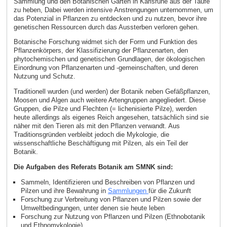
Sammlung und den Botanischen Garten in Karlsruhe aus der Taufe
zu heben, Dabei werden intensive Anstrengungen unternommen, um
das Potenzial in Pflanzen zu entdecken und zu nutzen, bevor ihre
genetischen Ressourcen durch das Aussterben verloren gehen.
Botanische Forschung widmet sich der Form und Funktion des
Pflanzenkörpers, der Klassifizierung der Pflanzenarten, den
phytochemischen und genetischen Grundlagen, der ökologischen
Einordnung von Pflanzenarten und -gemeinschaften, und deren
Nutzung und Schutz.
Traditionell wurden (und werden) der Botanik neben Gefäßpflanzen,
Moosen und Algen auch weitere Artengruppen angegliedert. Diese
Gruppen, die Pilze und Flechten (= lichenisierte Pilze), werden
heute allerdings als eigenes Reich angesehen, tatsächlich sind sie
näher mit den Tieren als mit den Pflanzen verwandt. Aus
Traditionsgründen verbleibt jedoch die Mykologie, die
wissenschaftliche Beschäftigung mit Pilzen, als ein Teil der
Botanik.
Die Aufgaben des Referats Botanik am SMNK sind:
Sammeln, Identifizieren und Beschreiben von Pflanzen und
Pilzen und ihre Bewahrung in
Sammlungen
für die Zukunft
Forschung zur Verbreitung von Pflanzen und Pilzen sowie der
Umweltbedingungen, unter denen sie heute leben
Forschung zur Nutzung von Pflanzen und Pilzen (Ethnobotanik
und Ethnomykologie)