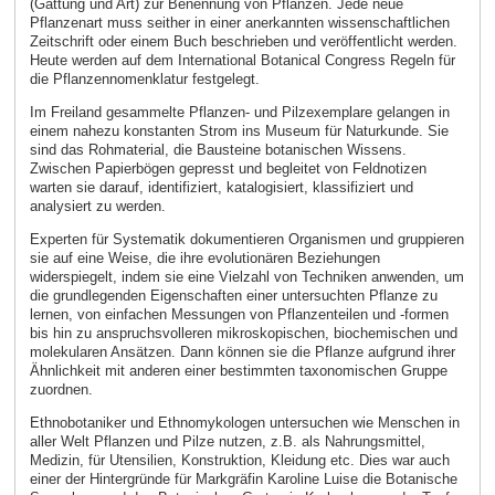
(Gattung und Art) zur Benennung von Pflanzen. Jede neue
Pflanzenart muss seither in einer anerkannten wissenschaftlichen
Zeitschrift oder einem Buch beschrieben und veröffentlicht werden.
Heute werden auf dem International Botanical Congress Regeln für
die Pflanzennomenklatur festgelegt.
Im Freiland gesammelte Pflanzen- und Pilzexemplare gelangen in
einem nahezu konstanten Strom ins Museum für Naturkunde. Sie
sind das Rohmaterial, die Bausteine botanischen Wissens.
Zwischen Papierbögen gepresst und begleitet von Feldnotizen
warten sie darauf, identifiziert, katalogisiert, klassifiziert und
analysiert zu werden.
Experten für Systematik dokumentieren Organismen und gruppieren
sie auf eine Weise, die ihre evolutionären Beziehungen
widerspiegelt, indem sie eine Vielzahl von Techniken anwenden, um
die grundlegenden Eigenschaften einer untersuchten Pflanze zu
lernen, von einfachen Messungen von Pflanzenteilen und -formen
bis hin zu anspruchsvolleren mikroskopischen, biochemischen und
molekularen Ansätzen. Dann können sie die Pflanze aufgrund ihrer
Ähnlichkeit mit anderen einer bestimmten taxonomischen Gruppe
zuordnen.
Ethnobotaniker und Ethnomykologen untersuchen wie Menschen in
aller Welt Pflanzen und Pilze nutzen, z.B. als Nahrungsmittel,
Medizin, für Utensilien, Konstruktion, Kleidung etc. Dies war auch
einer der Hintergründe für Markgräfin Karoline Luise die Botanische