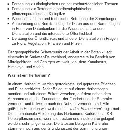
Forschung zu ökologischen und naturschutzfachlichen Themen
Forschung zur Taxonomie nordhemisphärischer
pflanzenparasitischer Kleinpilze
Wissenschaftliche und technische Betreuung der Sammlungen
Aufbereitung und Bereitstellung der Daten aus den Sammlungen
in Form von Datenbanken für die Wissenschaft, andere
Dienststellen und die interessierte Öffentlichkeit
Beratung der Öffentlichkeit und anderer Dienststellen in Fragen
zu Flora, Vegetation, Pflanzen und Pilzen
Der geographische Schwerpunkt der Arbeit in der Botanik liegt
einerseits in Südwest-Deutschland, andererseits im Bereich von
Mittelgebirgen und Gebirgen weltweit, v.a. dem Kauakasus,
Himalaya, und Anden.
Was ist ein Herbarium?
In einem Herbarium werden getrocknete und gepresste Pflanzen
und Pilze archiviert. Jeder Beleg ist auf einem Herbarbogen
montiert und mit einem Etikett versehen, auf dem neben dem
Artnamen auch das Funddatum, der Fundort und der Sammler
vermerkt, und teilweise auch der Nutzen, vermerkt sind. Alle
größeren Herbarien weltweit sind im "
Index Herbariorum
" registriert.
Die internationale Abkürzung des Herbariums Karlsruhe ist KR.
Herbarpflanzen sind, wenn sie trocken und insektenfrei gelagert
werden, sehr lange haltbar. Die ältesten Belege in Karlsruhe
stammen noch aus der Gründungszeit der Sammlung unter