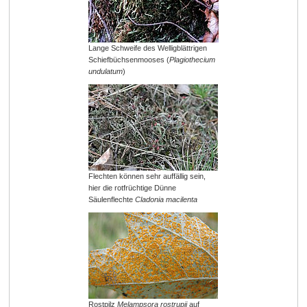
Lange Schweife des Welligblättrigen
Schiefbüchsenmooses (
Plagiothecium
undulatum
)
Flechten können sehr auffällig sein,
hier die rotfrüchtige Dünne
Säulenflechte
Cladonia macilenta
Rostpilz
Melampsora rostrupii
auf