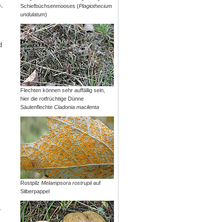
,
Schiefbüchsenmooses (
Plagiothecium
undulatum
)
d
Flechten können sehr auffällig sein,
hier die rotfrüchtige Dünne
Säulenflechte
Cladonia macilenta
Rostpilz
Melampsora rostrupii
auf
Silberpappel
e