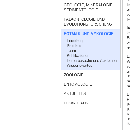
B
GEOLOGIE, MINERALOGIE,
a
SEDIMENTOLOGIE
v
R
PALÄONTOLOGIE UND
EVOLUTIONSFORSCHUNG
I
k
BOTANIK UND MYKOLOGIE
B
Forschung
vo
Projekte
a
Team
Publikationen
E
Herbarbesuche und Ausleihen
W
Wissenswertes
v
u
ZOOLOGIE
u
m
ENTOMOLOGIE
m
AKTUELLES
E
Pf
DOWNLOADS
K
K
K
u
i