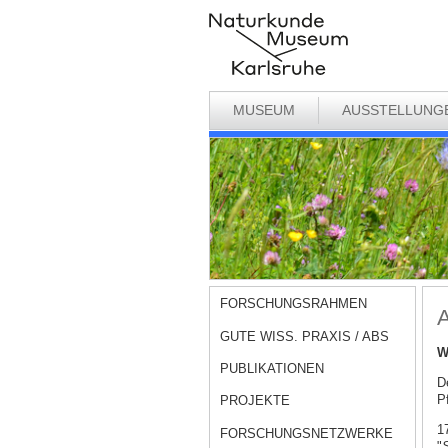
MUSEUM
AUSSTELLUNG
FORSCHUNGSRAHMEN
A
GUTE WISS. PRAXIS / ABS
W
PUBLIKATIONEN
D
Pf
PROJEKTE
1
FORSCHUNGSNETZWERKE
"
S