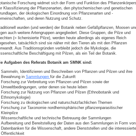
otanische Forschung widmet sich der Form und Funktion des Pflanzenkörpers
er Klassifizierung der Pflanzenarten, den phytochemischen und genetischen
rundlagen, der ökologischen Einordnung von Pflanzenarten und -
emeinschaften, und deren Nutzung und Schutz.
raditionell wurden (und werden) der Botanik neben Gefäßpflanzen, Moosen un
lgen auch weitere Artengruppen angegliedert. Diese Gruppen, die Pilze und
echten (= lichenisierte Pilze), werden heute allerdings als eigenes Reich
ngesehen, tatsächlich sind sie näher mit den Tieren als mit den Pflanzen
erwandt. Aus Traditionsgründen verbleibt jedoch die Mykologie, die
ssenschaftliche Beschäftigung mit Pilzen, als ein Teil der Botanik.
ie Aufgaben des Referats Botanik am SMNK sind:
Sammeln, Identifizieren und Beschreiben von Pflanzen und Pilzen und ihre
Bewahrung in
Sammlungen
für die Zukunft
Forschung zur Verbreitung von Pflanzen und Pilzen sowie der
Umweltbedingungen, unter denen sie heute leben
Forschung zur Nutzung von Pflanzen und Pilzen (Ethnobotanik und
Ethnomykologie)
Forschung zu ökologischen und naturschutzfachlichen Themen
Forschung zur Taxonomie nordhemisphärischer pflanzenparasitischer
Kleinpilze
Wissenschaftliche und technische Betreuung der Sammlungen
Aufbereitung und Bereitstellung der Daten aus den Sammlungen in Form von
Datenbanken für die Wissenschaft, andere Dienststellen und die interessiert
Öffentlichkeit