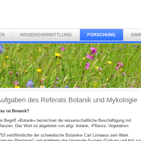
EN
WISSENSVERMITTLUNG
FORSCHUNG
SAM
ufgaben des Referats Botanik und Mykologie
as ist Botanik?
er Begriff »Botanik« bezeichnet die wissenschaftliche Beschäftigung mit
lanzen. Das Wort ist abgeleitet von altgr.
botáne
, ›Pflanze, Vegetation‹.
753 veröffentlichte der schwedische Botaniker Carl Linnaeus sein Werk
pecies Plantarum
" und etablierte das binomiale System (Gattung und Art) zu