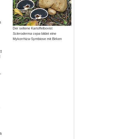
n
Der seltene Kartoffelbovist
Scleroderma cepa
bildet eine
Mykorrhiza-Symbiose mit Birken
t
d
,
a