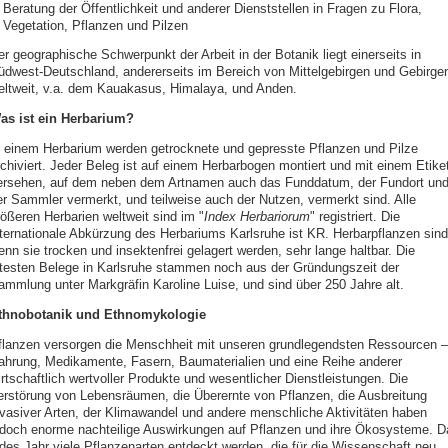
Beratung der Öffentlichkeit und anderer Dienststellen in Fragen zu Flora,
Vegetation, Pflanzen und Pilzen
er geographische Schwerpunkt der Arbeit in der Botanik liegt einerseits in
üdwest-Deutschland, andererseits im Bereich von Mittelgebirgen und Gebirge
eltweit, v.a. dem Kauakasus, Himalaya, und Anden.
as ist ein Herbarium?
n einem Herbarium werden getrocknete und gepresste Pflanzen und Pilze
rchiviert. Jeder Beleg ist auf einem Herbarbogen montiert und mit einem Etiket
ersehen, auf dem neben dem Artnamen auch das Funddatum, der Fundort un
er Sammler vermerkt, und teilweise auch der Nutzen, vermerkt sind. Alle
rößeren Herbarien weltweit sind im "
Index Herbariorum
" registriert. Die
nternationale Abkürzung des Herbariums Karlsruhe ist KR. Herbarpflanzen sind
enn sie trocken und insektenfrei gelagert werden, sehr lange haltbar. Die
ltesten Belege in Karlsruhe stammen noch aus der Gründungszeit der
ammlung unter Markgräfin Karoline Luise, und sind über 250 Jahre alt.
thnobotanik und Ethnomykologie
flanzen versorgen die Menschheit mit unseren grundlegendsten Ressourcen –
ahrung, Medikamente, Fasern, Baumaterialien und eine Reihe anderer
rtschaftlich wertvoller Produkte und wesentlicher Dienstleistungen. Die
erstörung von Lebensräumen, die Überernte von Pflanzen, die Ausbreitung
nvasiver Arten, der Klimawandel und andere menschliche Aktivitäten haben
edoch enorme nachteilige Auswirkungen auf Pflanzen und ihre Ökosysteme. D
edes Jahr viele Pflanzenarten entdeckt werden, die für die Wissenschaft neu