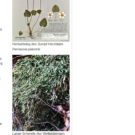
u
Herbarbeleg des Sumpf-Herzblatts
Parnassia palustris
e
hl
d
r
Lange Schweife des Welligblättrigen