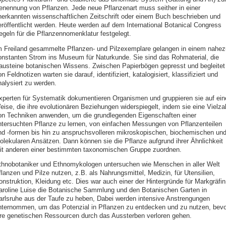
enennung von Pflanzen. Jede neue Pflanzenart muss seither in einer
nerkannten wissenschaftlichen Zeitschrift oder einem Buch beschrieben und
eröffentlicht werden. Heute werden auf dem International Botanical Congress
egeln für die Pflanzennomenklatur festgelegt.
m Freiland gesammelte Pflanzen- und Pilzexemplare gelangen in einem nahez
onstanten Strom ins Museum für Naturkunde. Sie sind das Rohmaterial, die
austeine botanischen Wissens. Zwischen Papierbögen gepresst und begleitet
n Feldnotizen warten sie darauf, identifiziert, katalogisiert, klassifiziert und
nalysiert zu werden.
xperten für Systematik dokumentieren Organismen und gruppieren sie auf ein
eise, die ihre evolutionären Beziehungen widerspiegelt, indem sie eine Vielza
on Techniken anwenden, um die grundlegenden Eigenschaften einer
ntersuchten Pflanze zu lernen, von einfachen Messungen von Pflanzenteilen
nd -formen bis hin zu anspruchsvolleren mikroskopischen, biochemischen un
olekularen Ansätzen. Dann können sie die Pflanze aufgrund ihrer Ähnlichkeit
it anderen einer bestimmten taxonomischen Gruppe zuordnen.
thnobotaniker und Ethnomykologen untersuchen wie Menschen in aller Welt
lanzen und Pilze nutzen, z.B. als Nahrungsmittel, Medizin, für Utensilien,
onstruktion, Kleidung etc. Dies war auch einer der Hintergründe für Markgräfin
aroline Luise die Botanische Sammlung und den Botanischen Garten in
arlsruhe aus der Taufe zu heben, Dabei werden intensive Anstrengungen
nternommen, um das Potenzial in Pflanzen zu entdecken und zu nutzen, bevo
hre genetischen Ressourcen durch das Aussterben verloren gehen.