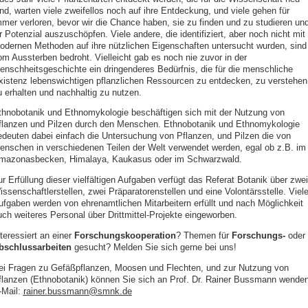
ind, warten viele zweifellos noch auf ihre Entdeckung, und viele gehen für
mmer verloren, bevor wir die Chance haben, sie zu finden und zu studieren un
r Potenzial auszuschöpfen. Viele andere, die identifiziert, aber noch nicht mit
odernen Methoden auf ihre nützlichen Eigenschaften untersucht wurden, sind
om Aussterben bedroht. Vielleicht gab es noch nie zuvor in der
enschheitsgeschichte ein dringenderes Bedürfnis, die für die menschliche
xistenz lebenswichtigen pflanzlichen Ressourcen zu entdecken, zu verstehen
u erhalten und nachhaltig zu nutzen.
thnobotanik und Ethnomykologie beschäftigen sich mit der Nutzung von
flanzen und Pilzen durch den Menschen. Ethnobotanik und Ethnomykologie
edeuten dabei einfach die Untersuchung von Pflanzen, und Pilzen die von
enschen in verschiedenen Teilen der Welt verwendet werden, egal ob z.B. im
mazonasbecken, Himalaya, Kaukasus oder im Schwarzwald.
r Erfüllung dieser vielfältigen Aufgaben verfügt das Referat Botanik über zwei
ssenschaftlerstellen, zwei Präparatorenstellen und eine Volontärsstelle. Viel
ufgaben werden von ehrenamtlichen Mitarbeitern erfüllt und nach Möglichkeit
uch weiteres Personal über Drittmittel-Projekte eingeworben.
teressiert an einer
Forschungskooperation
? Themen für
Forschungs-
oder
bschlussarbeiten
gesucht? Melden Sie sich gerne bei uns!
ei Fragen zu Gefäßpflanzen, Moosen und Flechten, und zur Nutzung von
flanzen (Ethnobotanik) können Sie sich an Prof. Dr. Rainer Bussmann wenden
‑Mail:
rainer.bussmann@smnk.de