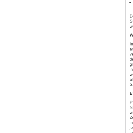
D
S
w
W
I
a
v
d
g
i
w
ä
S
E
P
N
wi
Z
i
j
j