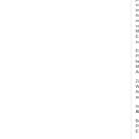
s
i
ih
m
v
M
E
z
E
P
b
M
A
Zu
Wi
A
a
In
A
B
P
E