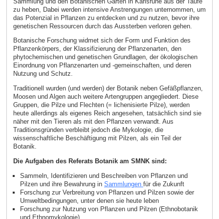
Sammlung und den Botanischen Garten in Karlsruhe aus der Taufe
zu heben, Dabei werden intensive Anstrengungen unternommen, um
das Potenzial in Pflanzen zu entdecken und zu nutzen, bevor ihre
genetischen Ressourcen durch das Aussterben verloren gehen.
Botanische Forschung widmet sich der Form und Funktion des
Pflanzenkörpers, der Klassifizierung der Pflanzenarten, den
phytochemischen und genetischen Grundlagen, der ökologischen
Einordnung von Pflanzenarten und -gemeinschaften, und deren
Nutzung und Schutz.
Traditionell wurden (und werden) der Botanik neben Gefäßpflanzen,
Moosen und Algen auch weitere Artengruppen angegliedert. Diese
Gruppen, die Pilze und Flechten (= lichenisierte Pilze), werden
heute allerdings als eigenes Reich angesehen, tatsächlich sind sie
näher mit den Tieren als mit den Pflanzen verwandt. Aus
Traditionsgründen verbleibt jedoch die Mykologie, die
wissenschaftliche Beschäftigung mit Pilzen, als ein Teil der
Botanik.
Die Aufgaben des Referats Botanik am SMNK sind:
Sammeln, Identifizieren und Beschreiben von Pflanzen und
Pilzen und ihre Bewahrung in
Sammlungen
für die Zukunft
Forschung zur Verbreitung von Pflanzen und Pilzen sowie der
Umweltbedingungen, unter denen sie heute leben
Forschung zur Nutzung von Pflanzen und Pilzen (Ethnobotanik
und Ethnomykologie)