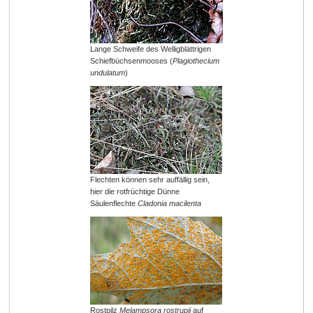
Lange Schweife des Welligblättrigen
Schiefbüchsenmooses (
Plagiothecium
undulatum
)
Flechten können sehr auffällig sein,
hier die rotfrüchtige Dünne
Säulenflechte
Cladonia macilenta
Rostpilz
Melampsora rostrupii
auf