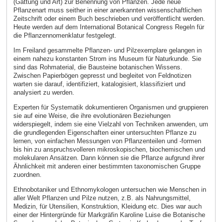
(Gattung und Art) zur Benennung von Pflanzen. Jede neue
Pflanzenart muss seither in einer anerkannten wissenschaftlichen
Zeitschrift oder einem Buch beschrieben und veröffentlicht werden.
Heute werden auf dem International Botanical Congress Regeln für
die Pflanzennomenklatur festgelegt.
Im Freiland gesammelte Pflanzen- und Pilzexemplare gelangen in
einem nahezu konstanten Strom ins Museum für Naturkunde. Sie
sind das Rohmaterial, die Bausteine botanischen Wissens.
Zwischen Papierbögen gepresst und begleitet von Feldnotizen
warten sie darauf, identifiziert, katalogisiert, klassifiziert und
analysiert zu werden.
Experten für Systematik dokumentieren Organismen und gruppieren
sie auf eine Weise, die ihre evolutionären Beziehungen
widerspiegelt, indem sie eine Vielzahl von Techniken anwenden, um
die grundlegenden Eigenschaften einer untersuchten Pflanze zu
lernen, von einfachen Messungen von Pflanzenteilen und -formen
bis hin zu anspruchsvolleren mikroskopischen, biochemischen und
molekularen Ansätzen. Dann können sie die Pflanze aufgrund ihrer
Ähnlichkeit mit anderen einer bestimmten taxonomischen Gruppe
zuordnen.
Ethnobotaniker und Ethnomykologen untersuchen wie Menschen in
aller Welt Pflanzen und Pilze nutzen, z.B. als Nahrungsmittel,
Medizin, für Utensilien, Konstruktion, Kleidung etc. Dies war auch
einer der Hintergründe für Markgräfin Karoline Luise die Botanische