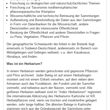
Forschung zu ökologischen und naturschutzfachlichen Themen
Forschung zur Taxonomie nordhemisphärischer
pflanzenparasitischer Kleinpilze
Wissenschaftliche und technische Betreuung der Sammlungen
Aufbereitung und Bereitstellung der Daten aus den Sammlungen
in Form von Datenbanken für die Wissenschaft, andere
Dienststellen und die interessierte Öffentlichkeit
Beratung der Öffentlichkeit und anderer Dienststellen in Fragen
zu Flora, Vegetation, Pflanzen und Pilzen
Der geographische Schwerpunkt der Arbeit in der Botanik liegt
einerseits in Südwest-Deutschland, andererseits im Bereich von
Mittelgebirgen und Gebirgen weltweit, v.a. dem Kauakasus,
Himalaya, und Anden.
Was ist ein Herbarium?
In einem Herbarium werden getrocknete und gepresste Pflanzen
und Pilze archiviert. Jeder Beleg ist auf einem Herbarbogen
montiert und mit einem Etikett versehen, auf dem neben dem
Artnamen auch das Funddatum, der Fundort und der Sammler
vermerkt, und teilweise auch der Nutzen, vermerkt sind. Alle
größeren Herbarien weltweit sind im "
Index Herbariorum
" registriert.
Die internationale Abkürzung des Herbariums Karlsruhe ist KR.
Herbarpflanzen sind, wenn sie trocken und insektenfrei gelagert
werden, sehr lange haltbar. Die ältesten Belege in Karlsruhe
stammen noch aus der Gründungszeit der Sammlung unter