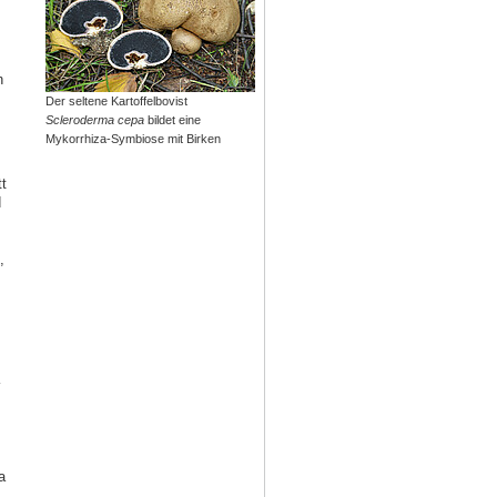
n
Der seltene Kartoffelbovist
Scleroderma cepa
bildet eine
Mykorrhiza-Symbiose mit Birken
t
d
,
a