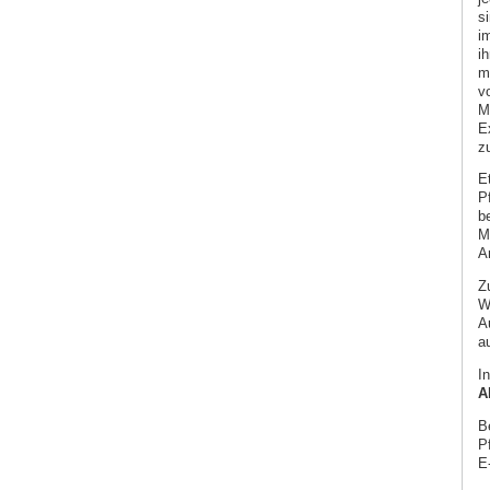
s
i
ih
m
v
M
E
z
E
P
b
M
A
Zu
Wi
A
a
In
A
B
P
E