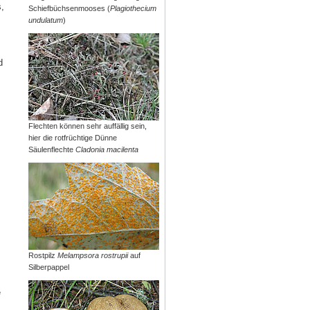
,
Schiefbüchsenmooses (
Plagiothecium
undulatum
)
d
Flechten können sehr auffällig sein,
hier die rotfrüchtige Dünne
Säulenflechte
Cladonia macilenta
Rostpilz
Melampsora rostrupii
auf
Silberpappel
e