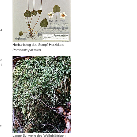
u
Herbarbeleg des Sumpf-Herzblatts
Parnassia palustris
e
hl
d
r
Lange Schweife des Welligblättrigen