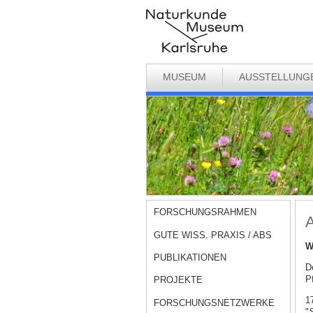
MUSEUM
AUSSTELLUNG
FORSCHUNGSRAHMEN
A
GUTE WISS. PRAXIS / ABS
W
PUBLIKATIONEN
D
Pf
PROJEKTE
1
FORSCHUNGSNETZWERKE
"
S