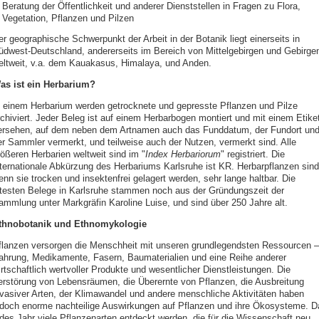
Beratung der Öffentlichkeit und anderer Dienststellen in Fragen zu Flora,
Vegetation, Pflanzen und Pilzen
er geographische Schwerpunkt der Arbeit in der Botanik liegt einerseits in
üdwest-Deutschland, andererseits im Bereich von Mittelgebirgen und Gebirge
eltweit, v.a. dem Kauakasus, Himalaya, und Anden.
as ist ein Herbarium?
n einem Herbarium werden getrocknete und gepresste Pflanzen und Pilze
rchiviert. Jeder Beleg ist auf einem Herbarbogen montiert und mit einem Etiket
ersehen, auf dem neben dem Artnamen auch das Funddatum, der Fundort un
er Sammler vermerkt, und teilweise auch der Nutzen, vermerkt sind. Alle
rößeren Herbarien weltweit sind im "
Index Herbariorum
" registriert. Die
nternationale Abkürzung des Herbariums Karlsruhe ist KR. Herbarpflanzen sind
enn sie trocken und insektenfrei gelagert werden, sehr lange haltbar. Die
ltesten Belege in Karlsruhe stammen noch aus der Gründungszeit der
ammlung unter Markgräfin Karoline Luise, und sind über 250 Jahre alt.
thnobotanik und Ethnomykologie
flanzen versorgen die Menschheit mit unseren grundlegendsten Ressourcen –
ahrung, Medikamente, Fasern, Baumaterialien und eine Reihe anderer
rtschaftlich wertvoller Produkte und wesentlicher Dienstleistungen. Die
erstörung von Lebensräumen, die Überernte von Pflanzen, die Ausbreitung
nvasiver Arten, der Klimawandel und andere menschliche Aktivitäten haben
edoch enorme nachteilige Auswirkungen auf Pflanzen und ihre Ökosysteme. D
edes Jahr viele Pflanzenarten entdeckt werden, die für die Wissenschaft neu