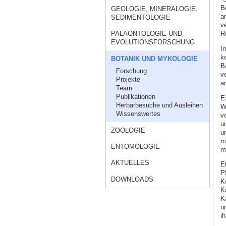
B
GEOLOGIE, MINERALOGIE,
a
SEDIMENTOLOGIE
v
R
PALÄONTOLOGIE UND
EVOLUTIONSFORSCHUNG
I
k
BOTANIK UND MYKOLOGIE
B
Forschung
vo
Projekte
a
Team
Publikationen
E
Herbarbesuche und Ausleihen
W
Wissenswertes
v
u
ZOOLOGIE
u
m
ENTOMOLOGIE
m
AKTUELLES
E
Pf
DOWNLOADS
K
K
K
u
i