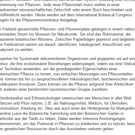
enennung von Pflanzen. Jede neue Pflanzenart muss seither in einer
nerkannten wissenschaftlichen Zeitschrift oder einem Buch beschrieben und
eröffentlicht werden. Heute werden auf dem International Botanical Congress
egeln für die Pflanzennomenklatur festgelegt.
m Freiland gesammelte Pflanzen- und Pilzexemplare gelangen in einem nahez
onstanten Strom ins Museum für Naturkunde. Sie sind das Rohmaterial, die
austeine botanischen Wissens. Zwischen Papierbögen gepresst und begleitet
n Feldnotizen warten sie darauf, identifiziert, katalogisiert, klassifiziert und
nalysiert zu werden.
xperten für Systematik dokumentieren Organismen und gruppieren sie auf ein
eise, die ihre evolutionären Beziehungen widerspiegelt, indem sie eine Vielza
on Techniken anwenden, um die grundlegenden Eigenschaften einer
ntersuchten Pflanze zu lernen, von einfachen Messungen von Pflanzenteilen
nd -formen bis hin zu anspruchsvolleren mikroskopischen, biochemischen un
olekularen Ansätzen. Dann können sie die Pflanze aufgrund ihrer Ähnlichkeit
it anderen einer bestimmten taxonomischen Gruppe zuordnen.
thnobotaniker und Ethnomykologen untersuchen wie Menschen in aller Welt
lanzen und Pilze nutzen, z.B. als Nahrungsmittel, Medizin, für Utensilien,
onstruktion, Kleidung etc. Dies war auch einer der Hintergründe für Markgräfin
aroline Luise die Botanische Sammlung und den Botanischen Garten in
arlsruhe aus der Taufe zu heben, Dabei werden intensive Anstrengungen
nternommen, um das Potenzial in Pflanzen zu entdecken und zu nutzen, bevo
hre genetischen Ressourcen durch das Aussterben verloren gehen.