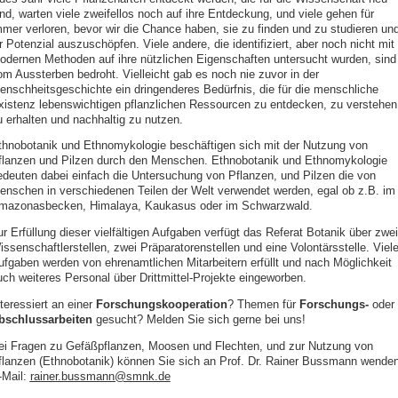
ind, warten viele zweifellos noch auf ihre Entdeckung, und viele gehen für
mmer verloren, bevor wir die Chance haben, sie zu finden und zu studieren un
r Potenzial auszuschöpfen. Viele andere, die identifiziert, aber noch nicht mit
odernen Methoden auf ihre nützlichen Eigenschaften untersucht wurden, sind
om Aussterben bedroht. Vielleicht gab es noch nie zuvor in der
enschheitsgeschichte ein dringenderes Bedürfnis, die für die menschliche
xistenz lebenswichtigen pflanzlichen Ressourcen zu entdecken, zu verstehen
u erhalten und nachhaltig zu nutzen.
thnobotanik und Ethnomykologie beschäftigen sich mit der Nutzung von
flanzen und Pilzen durch den Menschen. Ethnobotanik und Ethnomykologie
edeuten dabei einfach die Untersuchung von Pflanzen, und Pilzen die von
enschen in verschiedenen Teilen der Welt verwendet werden, egal ob z.B. im
mazonasbecken, Himalaya, Kaukasus oder im Schwarzwald.
r Erfüllung dieser vielfältigen Aufgaben verfügt das Referat Botanik über zwei
ssenschaftlerstellen, zwei Präparatorenstellen und eine Volontärsstelle. Viel
ufgaben werden von ehrenamtlichen Mitarbeitern erfüllt und nach Möglichkeit
uch weiteres Personal über Drittmittel-Projekte eingeworben.
teressiert an einer
Forschungskooperation
? Themen für
Forschungs-
oder
bschlussarbeiten
gesucht? Melden Sie sich gerne bei uns!
ei Fragen zu Gefäßpflanzen, Moosen und Flechten, und zur Nutzung von
flanzen (Ethnobotanik) können Sie sich an Prof. Dr. Rainer Bussmann wenden
‑Mail:
rainer.bussmann@smnk.de