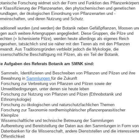
otanische Forschung widmet sich der Form und Funktion des Pflanzenkörpers
er Klassifizierung der Pflanzenarten, den phytochemischen und genetischen
rundlagen, der ökologischen Einordnung von Pflanzenarten und -
emeinschaften, und deren Nutzung und Schutz.
raditionell wurden (und werden) der Botanik neben Gefäßpflanzen, Moosen un
lgen auch weitere Artengruppen angegliedert. Diese Gruppen, die Pilze und
echten (= lichenisierte Pilze), werden heute allerdings als eigenes Reich
ngesehen, tatsächlich sind sie näher mit den Tieren als mit den Pflanzen
erwandt. Aus Traditionsgründen verbleibt jedoch die Mykologie, die
ssenschaftliche Beschäftigung mit Pilzen, als ein Teil der Botanik.
ie Aufgaben des Referats Botanik am SMNK sind:
Sammeln, Identifizieren und Beschreiben von Pflanzen und Pilzen und ihre
Bewahrung in
Sammlungen
für die Zukunft
Forschung zur Verbreitung von Pflanzen und Pilzen sowie der
Umweltbedingungen, unter denen sie heute leben
Forschung zur Nutzung von Pflanzen und Pilzen (Ethnobotanik und
Ethnomykologie)
Forschung zu ökologischen und naturschutzfachlichen Themen
Forschung zur Taxonomie nordhemisphärischer pflanzenparasitischer
Kleinpilze
Wissenschaftliche und technische Betreuung der Sammlungen
Aufbereitung und Bereitstellung der Daten aus den Sammlungen in Form von
Datenbanken für die Wissenschaft, andere Dienststellen und die interessiert
Öffentlichkeit