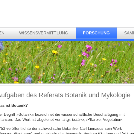
EN
WISSENSVERMITTLUNG
FORSCHUNG
SAM
ufgaben des Referats Botanik und Mykologie
as ist Botanik?
er Begriff »Botanik« bezeichnet die wissenschaftliche Beschäftigung mit
lanzen. Das Wort ist abgeleitet von altgr.
botáne
, ›Pflanze, Vegetation‹.
753 veröffentlichte der schwedische Botaniker Carl Linnaeus sein Werk
pecies Plantarum
" und etablierte das binomiale System (Gattung und Art) zu