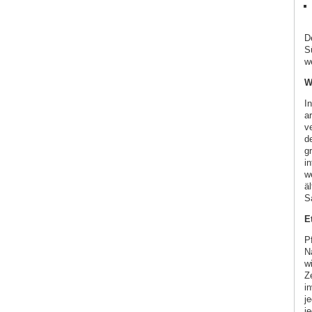
D
S
w
W
I
a
v
d
g
i
w
ä
S
E
P
N
wi
Z
i
j
j