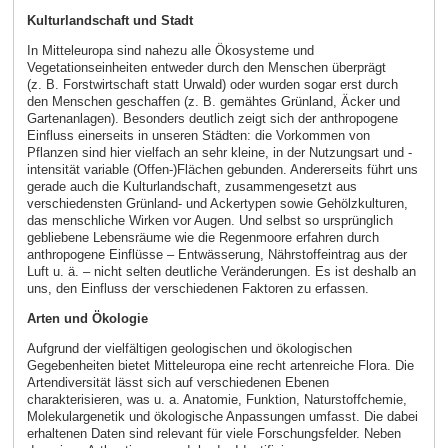
Kulturlandschaft und Stadt
In Mitteleuropa sind nahezu alle Ökosysteme und
Vegetationseinheiten entweder durch den Menschen überprägt
(z. B. Forstwirtschaft statt Urwald) oder wurden sogar erst durch
den Menschen geschaffen (z. B. gemähtes Grünland, Äcker und
Gartenanlagen). Besonders deutlich zeigt sich der anthropogene
Einfluss einerseits in unseren Städten: die Vorkommen von
Pflanzen sind hier vielfach an sehr kleine, in der Nutzungsart und -
intensität variable (Offen-)Flächen gebunden. Andererseits führt uns
gerade auch die Kulturlandschaft, zusammengesetzt aus
verschiedensten Grünland- und Ackertypen sowie Gehölzkulturen,
das menschliche Wirken vor Augen. Und selbst so ursprünglich
gebliebene Lebensräume wie die Regenmoore erfahren durch
anthropogene Einflüsse – Entwässerung, Nährstoffeintrag aus der
Luft u. ä. – nicht selten deutliche Veränderungen. Es ist deshalb an
uns, den Einfluss der verschiedenen Faktoren zu erfassen.
Arten und Ökologie
Aufgrund der vielfältigen geologischen und ökologischen
Gegebenheiten bietet Mitteleuropa eine recht artenreiche Flora. Die
Artendiversität lässt sich auf verschiedenen Ebenen
charakterisieren, was u. a. Anatomie, Funktion, Naturstoffchemie,
Molekulargenetik und ökologische Anpassungen umfasst. Die dabei
erhaltenen Daten sind relevant für viele Forschungsfelder. Neben