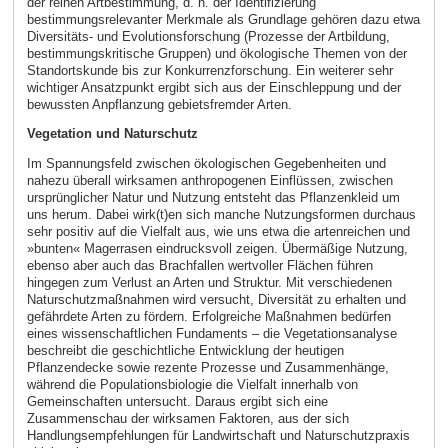
der reinen Artbestimmung, d. h. der Identifizierung
bestimmungsrelevanter Merkmale als Grundlage gehören dazu etwa
Diversitäts- und Evolutionsforschung (Prozesse der Artbildung,
bestimmungskritische Gruppen) und ökologische Themen von der
Standortskunde bis zur Konkurrenzforschung. Ein weiterer sehr
wichtiger Ansatzpunkt ergibt sich aus der Einschleppung und der
bewussten Anpflanzung gebietsfremder Arten.
Vegetation und Naturschutz
Im Spannungsfeld zwischen ökologischen Gegebenheiten und
nahezu überall wirksamen anthropogenen Einflüssen, zwischen
ursprünglicher Natur und Nutzung entsteht das Pflanzenkleid um
uns herum. Dabei wirk(t)en sich manche Nutzungsformen durchaus
sehr positiv auf die Vielfalt aus, wie uns etwa die artenreichen und
»bunten« Magerrasen eindrucksvoll zeigen. Übermäßige Nutzung,
ebenso aber auch das Brachfallen wertvoller Flächen führen
hingegen zum Verlust an Arten und Struktur. Mit verschiedenen
Naturschutzmaßnahmen wird versucht, Diversität zu erhalten und
gefährdete Arten zu fördern. Erfolgreiche Maßnahmen bedürfen
eines wissenschaftlichen Fundaments – die Vegetationsanalyse
beschreibt die geschichtliche Entwicklung der heutigen
Pflanzendecke sowie rezente Prozesse und Zusammenhänge,
während die Populationsbiologie die Vielfalt innerhalb von
Gemeinschaften untersucht. Daraus ergibt sich eine
Zusammenschau der wirksamen Faktoren, aus der sich
Handlungsempfehlungen für Landwirtschaft und Naturschutzpraxis