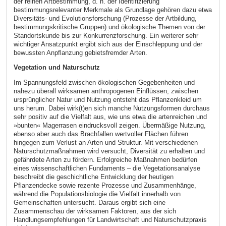
der reinen Artbestimmung, d. h. der Identifizierung
bestimmungsrelevanter Merkmale als Grundlage gehören dazu etwa
Diversitäts- und Evolutionsforschung (Prozesse der Artbildung,
bestimmungskritische Gruppen) und ökologische Themen von der
Standortskunde bis zur Konkurrenzforschung. Ein weiterer sehr
wichtiger Ansatzpunkt ergibt sich aus der Einschleppung und der
bewussten Anpflanzung gebietsfremder Arten.
Vegetation und Naturschutz
Im Spannungsfeld zwischen ökologischen Gegebenheiten und
nahezu überall wirksamen anthropogenen Einflüssen, zwischen
ursprünglicher Natur und Nutzung entsteht das Pflanzenkleid um
uns herum. Dabei wirk(t)en sich manche Nutzungsformen durchaus
sehr positiv auf die Vielfalt aus, wie uns etwa die artenreichen und
»bunten« Magerrasen eindrucksvoll zeigen. Übermäßige Nutzung,
ebenso aber auch das Brachfallen wertvoller Flächen führen
hingegen zum Verlust an Arten und Struktur. Mit verschiedenen
Naturschutzmaßnahmen wird versucht, Diversität zu erhalten und
gefährdete Arten zu fördern. Erfolgreiche Maßnahmen bedürfen
eines wissenschaftlichen Fundaments – die Vegetationsanalyse
beschreibt die geschichtliche Entwicklung der heutigen
Pflanzendecke sowie rezente Prozesse und Zusammenhänge,
während die Populationsbiologie die Vielfalt innerhalb von
Gemeinschaften untersucht. Daraus ergibt sich eine
Zusammenschau der wirksamen Faktoren, aus der sich
Handlungsempfehlungen für Landwirtschaft und Naturschutzpraxis