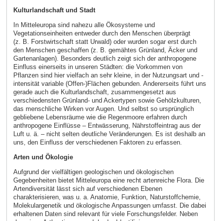
Kulturlandschaft und Stadt
In Mitteleuropa sind nahezu alle Ökosysteme und
Vegetationseinheiten entweder durch den Menschen überprägt
(z. B. Forstwirtschaft statt Urwald) oder wurden sogar erst durch
den Menschen geschaffen (z. B. gemähtes Grünland, Äcker und
Gartenanlagen). Besonders deutlich zeigt sich der anthropogene
Einfluss einerseits in unseren Städten: die Vorkommen von
Pflanzen sind hier vielfach an sehr kleine, in der Nutzungsart und -
intensität variable (Offen-)Flächen gebunden. Andererseits führt uns
gerade auch die Kulturlandschaft, zusammengesetzt aus
verschiedensten Grünland- und Ackertypen sowie Gehölzkulturen,
das menschliche Wirken vor Augen. Und selbst so ursprünglich
gebliebene Lebensräume wie die Regenmoore erfahren durch
anthropogene Einflüsse – Entwässerung, Nährstoffeintrag aus der
Luft u. ä. – nicht selten deutliche Veränderungen. Es ist deshalb an
uns, den Einfluss der verschiedenen Faktoren zu erfassen.
Arten und Ökologie
Aufgrund der vielfältigen geologischen und ökologischen
Gegebenheiten bietet Mitteleuropa eine recht artenreiche Flora. Die
Artendiversität lässt sich auf verschiedenen Ebenen
charakterisieren, was u. a. Anatomie, Funktion, Naturstoffchemie,
Molekulargenetik und ökologische Anpassungen umfasst. Die dabei
erhaltenen Daten sind relevant für viele Forschungsfelder. Neben