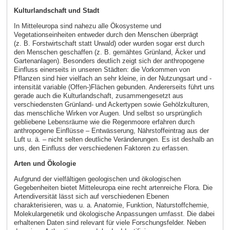
Kulturlandschaft und Stadt
In Mitteleuropa sind nahezu alle Ökosysteme und
Vegetationseinheiten entweder durch den Menschen überprägt
(z. B. Forstwirtschaft statt Urwald) oder wurden sogar erst durch
den Menschen geschaffen (z. B. gemähtes Grünland, Äcker und
Gartenanlagen). Besonders deutlich zeigt sich der anthropogene
Einfluss einerseits in unseren Städten: die Vorkommen von
Pflanzen sind hier vielfach an sehr kleine, in der Nutzungsart und -
intensität variable (Offen-)Flächen gebunden. Andererseits führt uns
gerade auch die Kulturlandschaft, zusammengesetzt aus
verschiedensten Grünland- und Ackertypen sowie Gehölzkulturen,
das menschliche Wirken vor Augen. Und selbst so ursprünglich
gebliebene Lebensräume wie die Regenmoore erfahren durch
anthropogene Einflüsse – Entwässerung, Nährstoffeintrag aus der
Luft u. ä. – nicht selten deutliche Veränderungen. Es ist deshalb an
uns, den Einfluss der verschiedenen Faktoren zu erfassen.
Arten und Ökologie
Aufgrund der vielfältigen geologischen und ökologischen
Gegebenheiten bietet Mitteleuropa eine recht artenreiche Flora. Die
Artendiversität lässt sich auf verschiedenen Ebenen
charakterisieren, was u. a. Anatomie, Funktion, Naturstoffchemie,
Molekulargenetik und ökologische Anpassungen umfasst. Die dabei
erhaltenen Daten sind relevant für viele Forschungsfelder. Neben