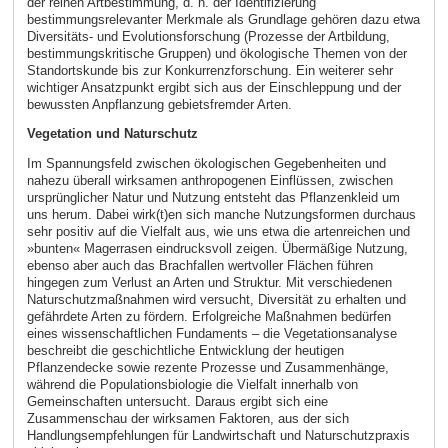
der reinen Artbestimmung, d. h. der Identifizierung
bestimmungsrelevanter Merkmale als Grundlage gehören dazu etwa
Diversitäts- und Evolutionsforschung (Prozesse der Artbildung,
bestimmungskritische Gruppen) und ökologische Themen von der
Standortskunde bis zur Konkurrenzforschung. Ein weiterer sehr
wichtiger Ansatzpunkt ergibt sich aus der Einschleppung und der
bewussten Anpflanzung gebietsfremder Arten.
Vegetation und Naturschutz
Im Spannungsfeld zwischen ökologischen Gegebenheiten und
nahezu überall wirksamen anthropogenen Einflüssen, zwischen
ursprünglicher Natur und Nutzung entsteht das Pflanzenkleid um
uns herum. Dabei wirk(t)en sich manche Nutzungsformen durchaus
sehr positiv auf die Vielfalt aus, wie uns etwa die artenreichen und
»bunten« Magerrasen eindrucksvoll zeigen. Übermäßige Nutzung,
ebenso aber auch das Brachfallen wertvoller Flächen führen
hingegen zum Verlust an Arten und Struktur. Mit verschiedenen
Naturschutzmaßnahmen wird versucht, Diversität zu erhalten und
gefährdete Arten zu fördern. Erfolgreiche Maßnahmen bedürfen
eines wissenschaftlichen Fundaments – die Vegetationsanalyse
beschreibt die geschichtliche Entwicklung der heutigen
Pflanzendecke sowie rezente Prozesse und Zusammenhänge,
während die Populationsbiologie die Vielfalt innerhalb von
Gemeinschaften untersucht. Daraus ergibt sich eine
Zusammenschau der wirksamen Faktoren, aus der sich
Handlungsempfehlungen für Landwirtschaft und Naturschutzpraxis