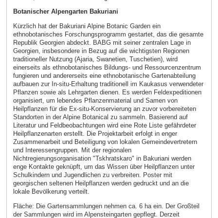
Botanischer Alpengarten Bakuriani
Kürzlich hat der Bakuriani Alpine Botanic Garden ein
ethnobotanisches Forschungsprogramm gestartet, das die gesamte
Republik Georgien abdeckt. BABG mit seiner zentralen Lage in
Georgien, insbesondere in Bezug auf die wichtigsten Regionen
traditioneller Nutzung (Ajaria, Swanetien, Tuschetien), wird
einerseits als ethnobotanisches Bildungs- und Ressourcenzentrum
fungieren und andererseits eine ethnobotanische Gartenabteilung
aufbauen zur In-situ-Erhaltung traditionell im Kaukasus verwendeter
Pflanzen sowie als Lehrgarten dienen. Es werden Feldexpeditionen
organisiert, um lebendes Pflanzenmaterial und Samen von
Heilpflanzen für die Ex-situ-Konservierung an zuvor vorbereiteten
Standorten in der Alpine Botanical zu sammeln. Basierend auf
Literatur und Feldbeobachtungen wird eine Rote Liste gefährdeter
Heilpflanzenarten erstellt. Die Projektarbeit erfolgt in enger
Zusammenarbeit und Beteiligung von lokalen Gemeindevertretern
und Interessengruppen. Mit der regionalen
Nichtregierungsorganisation "Tskhratskaro" in Bakuriani werden
enge Kontakte geknüpft, um das Wissen über Heilpflanzen unter
Schulkindern und Jugendlichen zu verbreiten. Poster mit
georgischen seltenen Heilpflanzen werden gedruckt und an die
lokale Bevölkerung verteilt.
Fläche: Die Gartensammlungen nehmen ca. 6 ha ein. Der Großteil
der Sammlungen wird im Alpensteingarten gepflegt. Derzeit