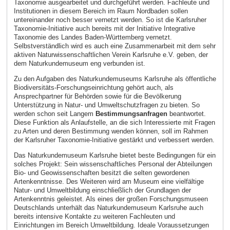
Taxonomie ausgearbeitet und durchgeführt werden. Fachleute und
Institutionen in diesem Bereich im Raum Nordbaden sollen
untereinander noch besser vernetzt werden. So ist die Karlsruher
Taxonomie-Initiative auch bereits mit der Initiative Integrative
Taxonomie des Landes Baden-Württemberg vernetzt.
Selbstverständlich wird es auch eine Zusammenarbeit mit dem sehr
aktiven Naturwissenschaftlichen Verein Karlsruhe e.V. geben, der
dem Naturkundemuseum eng verbunden ist.
Zu den Aufgaben des Naturkundemuseums Karlsruhe als öffentliche
Biodiversitäts-Forschungseinrichtung gehört auch, als
Ansprechpartner für Behörden sowie für die Bevölkerung
Unterstützung in Natur- und Umweltschutzfragen zu bieten. So
werden schon seit Langem
Bestimmungsanfragen
beantwortet.
Diese Funktion als Anlaufstelle, an die sich Interessierte mit Fragen
zu Arten und deren Bestimmung wenden können, soll im Rahmen
der Karlsruher Taxonomie-Initiative gestärkt und verbessert werden.
Das Naturkundemuseum Karlsruhe bietet beste Bedingungen für ein
solches Projekt: Sein wissenschaftliches Personal der Abteilungen
Bio- und Geowissenschaften besitzt die selten gewordenen
Artenkenntnisse. Des Weiteren wird am Museum eine vielfältige
Natur- und Umweltbildung einschließlich der Grundlagen der
Artenkenntnis geleistet. Als eines der großen Forschungsmuseen
Deutschlands unterhält das Naturkundemuseum Karlsruhe auch
bereits intensive Kontakte zu weiteren Fachleuten und
Einrichtungen im Bereich Umweltbildung. Ideale Voraussetzungen