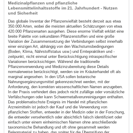
Medizinalpflanzen und pflanzliche
Lebensmittelinhaltsstoffe im 21. Jahrhundert - Nutzen
und Sicherheit
Das globale Inventar der Pflanzenvielfalt besteht derzeit aus etwa
350.000 Arten, wobei die meisten aktuellen Schätzungen von etwa
420.000 Pflanzenarten ausgehen. Diese enorme Vielfalt erklärt eine
breite Palette von sekundären Pflanzenstoffen und eine große
Variation der Zusammensetzung der Verbindungen selbst innerhalb
einer einzigen Art, abhängig von den Wachstumsbedingungen
(Boden, Klima, Nährstoffstatus usw.) und Erntepraktiken und -
zeitpunkt, nicht einmal unter Berücksichtigung intraspezifischer
Variationen berücksichtigen. Während die traditionelle
Pflanzenverwendung und Medizinzubereitung diese Details
normalerweise berücksichtigt, werden sie im Kräuterhandel oft als
marginal angesehen. In den USA sollen botanische
Nahrungsergänzungsmittel gekennzeichnet werden, mit der
Anforderung, den korrekten wissenschaftlichen Namen anzugeben.
In der Praxis verhindert dies jedoch nicht zufällige oder vorsätzliche
Verfälschungen oder kann Schwermetallverunreinigungen enthalten.
Das problematischste Ereignis im Handel mit pflanzlichen
Arzneimitteln ist jedoch der Kauf und die Verwendung von
pflanzlichen Stoffen, entweder in der Medizin oder in der Forschung,
die entweder versehentlich oder absichtlich falsch identifiziert oder
einfach unter einem einheimischen Namen ohne anschließende
taxonomische Behandlung und oft ohne gesammelt werden
Belegmaterial zu haben, das später für die Überprüfung der