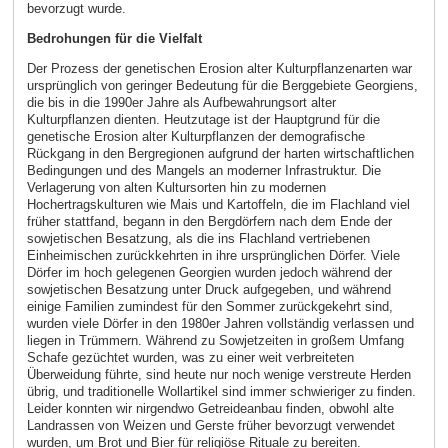
bevorzugt wurde.
Bedrohungen für die Vielfalt
Der Prozess der genetischen Erosion alter Kulturpflanzenarten war
ursprünglich von geringer Bedeutung für die Berggebiete Georgiens,
die bis in die 1990er Jahre als Aufbewahrungsort alter
Kulturpflanzen dienten. Heutzutage ist der Hauptgrund für die
genetische Erosion alter Kulturpflanzen der demografische
Rückgang in den Bergregionen aufgrund der harten wirtschaftlichen
Bedingungen und des Mangels an moderner Infrastruktur. Die
Verlagerung von alten Kultursorten hin zu modernen
Hochertragskulturen wie Mais und Kartoffeln, die im Flachland viel
früher stattfand, begann in den Bergdörfern nach dem Ende der
sowjetischen Besatzung, als die ins Flachland vertriebenen
Einheimischen zurückkehrten in ihre ursprünglichen Dörfer. Viele
Dörfer im hoch gelegenen Georgien wurden jedoch während der
sowjetischen Besatzung unter Druck aufgegeben, und während
einige Familien zumindest für den Sommer zurückgekehrt sind,
wurden viele Dörfer in den 1980er Jahren vollständig verlassen und
liegen in Trümmern. Während zu Sowjetzeiten in großem Umfang
Schafe gezüchtet wurden, was zu einer weit verbreiteten
Überweidung führte, sind heute nur noch wenige verstreute Herden
übrig, und traditionelle Wollartikel sind immer schwieriger zu finden.
Leider konnten wir nirgendwo Getreideanbau finden, obwohl alte
Landrassen von Weizen und Gerste früher bevorzugt verwendet
wurden, um Brot und Bier für religiöse Rituale zu bereiten.