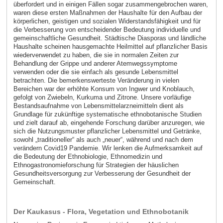
überfordert und in einigen Fällen sogar zusammengebrochen waren,
waren diese ersten Maßnahmen der Haushalte für den Aufbau der
körperlichen, geistigen und sozialen Widerstandsfähigkeit und für
die Verbesserung von entscheidender Bedeutung individuelle und
gemeinschaftliche Gesundheit. Städtische Diasporas und ländliche
Haushalte scheinen hausgemachte Heilmittel auf pflanzlicher Basis
wiederverwendet zu haben, die sie in normalen Zeiten zur
Behandlung der Grippe und anderer Atemwegssymptome
verwenden oder die sie einfach als gesunde Lebensmittel
betrachten. Die bemerkenswerteste Veränderung in vielen
Bereichen war der erhöhte Konsum von Ingwer und Knoblauch,
gefolgt von Zwiebeln, Kurkuma und Zitrone. Unsere vorläufige
Bestandsaufnahme von Lebensmittelarzneimitteln dient als
Grundlage für zukünftige systematische ethnobotanische Studien
und zielt darauf ab, eingehende Forschung darüber anzuregen, wie
sich die Nutzungsmuster pflanzlicher Lebensmittel und Getränke,
sowohl „traditioneller“ als auch „neuer“, während und nach dem
verändern Covid19 Pandemie. Wir lenken die Aufmerksamkeit auf
die Bedeutung der Ethnobiologie, Ethnomedizin und
Ethnogastronomieforschung für Strategien der häuslichen
Gesundheitsversorgung zur Verbesserung der Gesundheit der
Gemeinschaft.
Der Kaukasus - Flora, Vegetation und Ethnobotanik