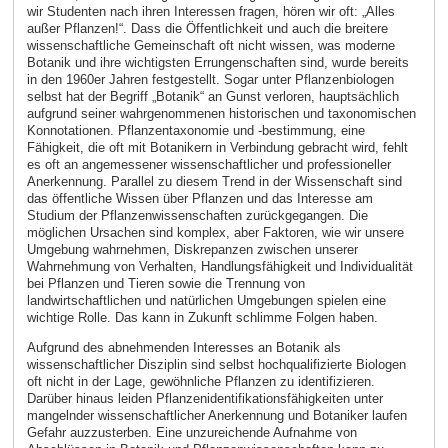
wir Studenten nach ihren Interessen fragen, hören wir oft: „Alles
außer Pflanzen!“. Dass die Öffentlichkeit und auch die breitere
wissenschaftliche Gemeinschaft oft nicht wissen, was moderne
Botanik und ihre wichtigsten Errungenschaften sind, wurde bereits
in den 1960er Jahren festgestellt. Sogar unter Pflanzenbiologen
selbst hat der Begriff „Botanik“ an Gunst verloren, hauptsächlich
aufgrund seiner wahrgenommenen historischen und taxonomischen
Konnotationen. Pflanzentaxonomie und -bestimmung, eine
Fähigkeit, die oft mit Botanikern in Verbindung gebracht wird, fehlt
es oft an angemessener wissenschaftlicher und professioneller
Anerkennung. Parallel zu diesem Trend in der Wissenschaft sind
das öffentliche Wissen über Pflanzen und das Interesse am
Studium der Pflanzenwissenschaften zurückgegangen. Die
möglichen Ursachen sind komplex, aber Faktoren, wie wir unsere
Umgebung wahrnehmen, Diskrepanzen zwischen unserer
Wahrnehmung von Verhalten, Handlungsfähigkeit und Individualität
bei Pflanzen und Tieren sowie die Trennung von
landwirtschaftlichen und natürlichen Umgebungen spielen eine
wichtige Rolle. Das kann in Zukunft schlimme Folgen haben.
Aufgrund des abnehmenden Interesses an Botanik als
wissenschaftlicher Disziplin sind selbst hochqualifizierte Biologen
oft nicht in der Lage, gewöhnliche Pflanzen zu identifizieren.
Darüber hinaus leiden Pflanzenidentifikationsfähigkeiten unter
mangelnder wissenschaftlicher Anerkennung und Botaniker laufen
Gefahr auzzusterben. Eine unzureichende Aufnahme von