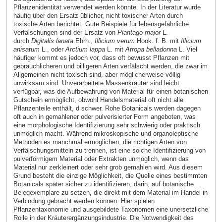
Pflanzenidentität verwendet werden könnte. In der Literatur wurde
häufig über den Ersatz üblicher, nicht toxischer Arten durch
toxische Arten berichtet. Gute Beispiele für lebensgefährliche
Verfälschungen sind der Ersatz von
Plantago major
L.
durch
Digitalis lanata
Ehrh.,
Illicium verum
Hook. f. B. mit
Illicium
anisatum
L., oder
Arctium lappa
L. mit
Atropa belladonna
L. Viel
häufiger kommt es jedoch vor, dass oft bewusst Pflanzen mit
gebräuchlicheren und billigeren Arten verfälscht werden, die zwar im
Allgemeinen nicht toxisch sind, aber möglicherweise völlig
unwirksam sind. Unverarbeitete Massenkräuter sind leicht
verfügbar, was die Aufbewahrung von Material für einen botanischen
Gutschein ermöglicht, obwohl Handelsmaterial oft nicht alle
Pflanzenteile enthält, d schwer. Rohe Botanicals werden dagegen
oft auch in gemahlener oder pulverisierter Form angeboten, was
eine morphologische Identifizierung sehr schwierig oder praktisch
unmöglich macht. Während mikroskopische und organoleptische
Methoden es manchmal ermöglichen, die richtigen Arten von
Verfälschungsmitteln zu trennen, ist eine solche Identifizierung von
pulverförmigem Material oder Extrakten unmöglich, wenn das
Material nur zerkleinert oder sehr grob gemahlen wird. Aus diesem
Grund besteht die einzige Möglichkeit, die Quelle eines bestimmten
Botanicals später sicher zu identifizieren, darin, auf botanische
Belegexemplare zu setzen, die direkt mit dem Material im Handel in
Verbindung gebracht werden können. Hier spielen
Pflanzentaxonomie und ausgebildete Taxonomen eine unersetzliche
Rolle in der Kräuterergänzungsindustrie. Die Notwendigkeit des