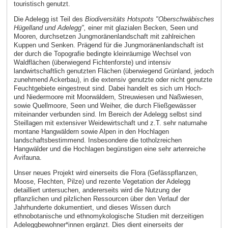
touristisch genutzt.
Die Adelegg ist Teil des
Biodiversitäts Hotspots "Oberschwäbisches
Hügelland und Adelegg",
einer mit glazialen Becken, Seen und
Mooren, durchsetzen Jungmoränenlandschaft mit zahlreichen
Kuppen und Senken. Prägend für die Jungmoränenlandschaft ist
der durch die Topografie bedingte kleinräumige Wechsel von
Waldflächen (überwiegend Fichtenforste) und intensiv
landwirtschaftlich genutzten Flächen (überwiegend Grünland, jedoch
zunehmend Ackerbau), in die extensiv genutzte oder nicht genutzte
Feuchtgebiete eingestreut sind. Dabei handelt es sich um Hoch-
und Niedermoore mit Moorwäldern, Streuwiesen und Naßwiesen,
sowie Quellmoore, Seen und Weiher, die durch Fließgewässer
miteinander verbunden sind. Im Bereich der Adelegg selbst sind
Steillagen mit extensiver Weidewirtschaft und z.T. sehr naturnahe
montane Hangwäldern sowie Alpen in den Hochlagen
landschaftsbestimmend. Insbesondere die totholzreichen
Hangwälder und die Hochlagen begünstigen eine sehr artenreiche
Avifauna.
Unser neues Projekt wird einerseits die Flora (Gefässpflanzen,
Moose, Flechten, Pilze) und rezente Vegetation der Adelegg
detailliert untersuchen, andererseits wird die Nutzung der
pflanzlichen und pilzlichen Ressourcen über den Verlauf der
Jahrhunderte dokumentiert, und dieses Wissen durch
ethnobotanische und ethnomykologische Studien mit derzeitigen
Adeleggbewohner*innen ergänzt. Dies dient einerseits der