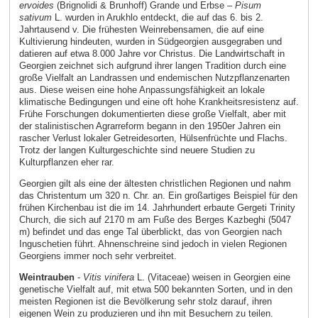
ervoides
(Brignolidi & Brunhoff) Grande und Erbse –
Pisum
sativum
L. wurden in Arukhlo entdeckt, die auf das 6. bis 2.
Jahrtausend v. Die frühesten Weinrebensamen, die auf eine
Kultivierung hindeuten, wurden in Südgeorgien ausgegraben und
datieren auf etwa 8.000 Jahre vor Christus. Die Landwirtschaft in
Georgien zeichnet sich aufgrund ihrer langen Tradition durch eine
große Vielfalt an Landrassen und endemischen Nutzpflanzenarten
aus. Diese weisen eine hohe Anpassungsfähigkeit an lokale
klimatische Bedingungen und eine oft hohe Krankheitsresistenz auf.
Frühe Forschungen dokumentierten diese große Vielfalt, aber mit
der stalinistischen Agrarreform begann in den 1950er Jahren ein
rascher Verlust lokaler Getreidesorten, Hülsenfrüchte und Flachs.
Trotz der langen Kulturgeschichte sind neuere Studien zu
Kulturpflanzen eher rar.
Georgien gilt als eine der ältesten christlichen Regionen und nahm
das Christentum um 320 n. Chr. an. Ein großartiges Beispiel für den
frühen Kirchenbau ist die im 14. Jahrhundert erbaute Gergeti Trinity
Church, die sich auf 2170 m am Fuße des Berges Kazbeghi (5047
m) befindet und das enge Tal überblickt, das von Georgien nach
Inguschetien führt. Ahnenschreine sind jedoch in vielen Regionen
Georgiens immer noch sehr verbreitet.
Weintrauben
-
Vitis vinifera
L. (Vitaceae) weisen in Georgien eine
genetische Vielfalt auf, mit etwa 500 bekannten Sorten, und in den
meisten Regionen ist die Bevölkerung sehr stolz darauf, ihren
eigenen Wein zu produzieren und ihn mit Besuchern zu teilen.