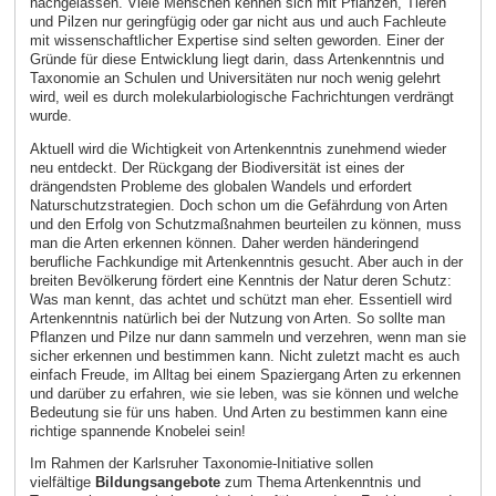
nachgelassen. Viele Menschen kennen sich mit Pflanzen, Tieren
und Pilzen nur geringfügig oder gar nicht aus und auch Fachleute
mit wissenschaftlicher Expertise sind selten geworden. Einer der
Gründe für diese Entwicklung liegt darin, dass Artenkenntnis und
Taxonomie an Schulen und Universitäten nur noch wenig gelehrt
wird, weil es durch molekularbiologische Fachrichtungen verdrängt
wurde.
Aktuell wird die Wichtigkeit von Artenkenntnis zunehmend wieder
neu entdeckt. Der Rückgang der Biodiversität ist eines der
drängendsten Probleme des globalen Wandels und erfordert
Naturschutzstrategien. Doch schon um die Gefährdung von Arten
und den Erfolg von Schutzmaßnahmen beurteilen zu können, muss
man die Arten erkennen können. Daher werden händeringend
berufliche Fachkundige mit Artenkenntnis gesucht. Aber auch in der
breiten Bevölkerung fördert eine Kenntnis der Natur deren Schutz:
Was man kennt, das achtet und schützt man eher. Essentiell wird
Artenkenntnis natürlich bei der Nutzung von Arten. So sollte man
Pflanzen und Pilze nur dann sammeln und verzehren, wenn man sie
sicher erkennen und bestimmen kann. Nicht zuletzt macht es auch
einfach Freude, im Alltag bei einem Spaziergang Arten zu erkennen
und darüber zu erfahren, wie sie leben, was sie können und welche
Bedeutung sie für uns haben. Und Arten zu bestimmen kann eine
richtige spannende Knobelei sein!
Im Rahmen der Karlsruher Taxonomie-Initiative sollen
vielfältige
Bildungsangebote
zum Thema Artenkenntnis und