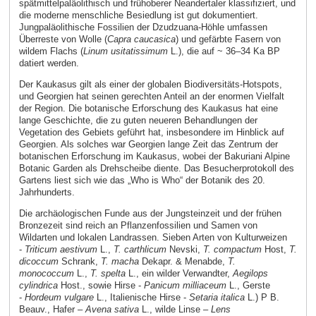
spätmittelpaläolithisch und frühoberer Neandertaler klassifiziert, und
die moderne menschliche Besiedlung ist gut dokumentiert.
Jungpaläolithische Fossilien der Dzudzuana-Höhle umfassen
Überreste von Wolle (
Capra caucasica
) und gefärbte Fasern von
wildem Flachs (
Linum usitatissimum
L.), die auf ~ 36–34 Ka BP
datiert werden.
Der Kaukasus gilt als einer der globalen Biodiversitäts-Hotspots,
und Georgien hat seinen gerechten Anteil an der enormen Vielfalt
der Region. Die botanische Erforschung des Kaukasus hat eine
lange Geschichte, die zu guten neueren Behandlungen der
Vegetation des Gebiets geführt hat, insbesondere im Hinblick auf
Georgien. Als solches war Georgien lange Zeit das Zentrum der
botanischen Erforschung im Kaukasus, wobei der Bakuriani Alpine
Botanic Garden als Drehscheibe diente. Das Besucherprotokoll des
Gartens liest sich wie das „Who is Who“ der Botanik des 20.
Jahrhunderts.
Die archäologischen Funde aus der Jungsteinzeit und der frühen
Bronzezeit sind reich an Pflanzenfossilien und Samen von
Wildarten und lokalen Landrassen. Sieben Arten von Kulturweizen
-
Triticum aestivum
L.,
T. carthlicum
Nevski,
T. compactum
Host,
T.
dicoccum
Schrank,
T. macha
Dekapr. & Menabde,
T.
monococcum
L.,
T. spelta
L., ein wilder Verwandter,
Aegilops
cylindrica
Host., sowie Hirse -
Panicum milliaceum
L., Gerste
-
Hordeum vulgare
L., Italienische Hirse -
Setaria italica
L.) P B.
Beauv., Hafer –
Avena sativa
L., wilde Linse –
Lens