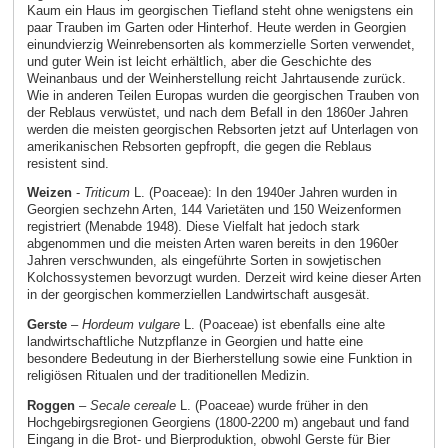
Kaum ein Haus im georgischen Tiefland steht ohne wenigstens ein
paar Trauben im Garten oder Hinterhof. Heute werden in Georgien
einundvierzig Weinrebensorten als kommerzielle Sorten verwendet,
und guter Wein ist leicht erhältlich, aber die Geschichte des
Weinanbaus und der Weinherstellung reicht Jahrtausende zurück.
Wie in anderen Teilen Europas wurden die georgischen Trauben von
der Reblaus verwüstet, und nach dem Befall in den 1860er Jahren
werden die meisten georgischen Rebsorten jetzt auf Unterlagen von
amerikanischen Rebsorten gepfropft, die gegen die Reblaus
resistent sind.
Weizen
-
Triticum
L. (Poaceae): In den 1940er Jahren wurden in
Georgien sechzehn Arten, 144 Varietäten und 150 Weizenformen
registriert (Menabde 1948). Diese Vielfalt hat jedoch stark
abgenommen und die meisten Arten waren bereits in den 1960er
Jahren verschwunden, als eingeführte Sorten in sowjetischen
Kolchossystemen bevorzugt wurden. Derzeit wird keine dieser Arten
in der georgischen kommerziellen Landwirtschaft ausgesät.
Gerste
–
Hordeum vulgare
L. (Poaceae) ist ebenfalls eine alte
landwirtschaftliche Nutzpflanze in Georgien und hatte eine
besondere Bedeutung in der Bierherstellung sowie eine Funktion in
religiösen Ritualen und der traditionellen Medizin.
Roggen
–
Secale cereale
L. (Poaceae) wurde früher in den
Hochgebirgsregionen Georgiens (1800-2200 m) angebaut und fand
Eingang in die Brot- und Bierproduktion, obwohl Gerste für Bier