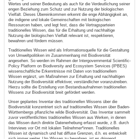
Wertes und seiner Bedeutung als auch für die Verdeutlichung seiner
engen Beziehung zum Schutz und zur Nutzung der biologischen
Vielfalt. Dieses Übereinkommen erkennt die enge Abhängigkeit an,
die indigene und lokale Gemeinschaften mit biologischen
Ressourcen haben, und legt fest, dass die Vertragsparteien
traditionelles Wissen, das für die Erhaltung und nachhaltige
Nutzung der biologischen Vielfalt relevant ist, respektieren,
bewahren und fördern müssen.
Traditionelles Wissen wird als Informationsquelle für die Gestaltung
von Umweltpolitiken im Zusammenhang mit Biodiversität
angesehen. So werden im Rahmen der Intergovernmental Scientific-
Policy Platform on Biodiversity and Ecosystem Services (IPBES)
wissenschaftliche Erkenntnisse mit Daten von traditionellem
Wissen ergänzt, um Maßnahmen zur Erhaltung und nachhaltigen
Nutzung der Biodiversität effektiver, verständlicher voranzutreiben.
Hierzu sollte die Erstellung von Bestandsaufnahmen traditionellen
Wissens zur Biodiversität breit gefördert werden.
Unser geplantes Inventar des traditionellen Wissens über die
Biodiversität konzentriert sich auf traditionelles Wissen über Baden-
Württembergs pflanzliche wilde Biodiversität. Das Inventar sammelt
zuvor veröffentlichtes traditionelles Wissen aus Werken, in denen
das Wissen durch direkte Datenerhebung erfasst wurde, z.B. durch
Interviews vor Ort mit lokalen Teilnehmer*innen. Traditionelles
Wissen ist dynamisch und hat diffuse Grenzen, d.h. es entwickelt
sich immer weiter. Um Wissen zu bewahren, ist es dringend