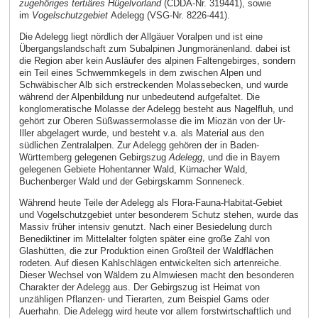
zugehöriges tertiäres Hügelvorland
(CDDA-Nr. 319441), sowie
im
Vogelschutzgebiet
Adelegg (VSG-Nr. 8226-441).
Die Adelegg liegt nördlich der Allgäuer Voralpen und ist eine
Übergangslandschaft zum Subalpinen Jungmoränenland. dabei ist
die Region aber kein Ausläufer des alpinen Faltengebirges, sondern
ein Teil eines Schwemmkegels in dem zwischen Alpen und
Schwäbischer Alb sich erstreckenden Molassebecken, und wurde
während der Alpenbildung nur unbedeutend aufgefaltet. Die
konglomeratische Molasse der Adelegg besteht aus Nagelfluh, und
gehört zur Oberen Süßwassermolasse die im Miozän von der Ur-
Iller abgelagert wurde, und besteht v.a. als Material aus den
südlichen Zentralalpen. Zur Adelegg gehören der in Baden-
Württemberg gelegenen Gebirgszug
Adelegg
, und die in Bayern
gelegenen Gebiete Hohentanner Wald, Kürnacher Wald,
Buchenberger Wald und der Gebirgskamm Sonneneck.
Während heute Teile der Adelegg als Flora-Fauna-Habitat-Gebiet
und Vogelschutzgebiet unter besonderem Schutz stehen, wurde das
Massiv früher intensiv genutzt. Nach einer Besiedelung durch
Benediktiner im Mittelalter folgten später eine große Zahl von
Glashütten, die zur Produktion einen Großteil der Waldflächen
rodeten. Auf diesen Kahlschlägen entwickelten sich artenreiche.
Dieser Wechsel von Wäldern zu Almwiesen macht den besonderen
Charakter der Adelegg aus. Der Gebirgszug ist Heimat von
unzähligen Pflanzen- und Tierarten, zum Beispiel Gams oder
Auerhahn. Die Adelegg wird heute vor allem forstwirtschaftlich und