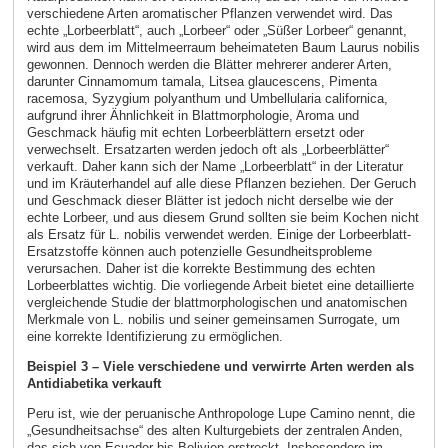
verschiedene Arten aromatischer Pflanzen verwendet wird. Das
echte „Lorbeerblatt“, auch „Lorbeer“ oder „Süßer Lorbeer“ genannt,
wird aus dem im Mittelmeerraum beheimateten Baum Laurus nobilis
gewonnen. Dennoch werden die Blätter mehrerer anderer Arten,
darunter Cinnamomum tamala, Litsea glaucescens, Pimenta
racemosa, Syzygium polyanthum und Umbellularia californica,
aufgrund ihrer Ähnlichkeit in Blattmorphologie, Aroma und
Geschmack häufig mit echten Lorbeerblättern ersetzt oder
verwechselt. Ersatzarten werden jedoch oft als „Lorbeerblätter“
verkauft. Daher kann sich der Name „Lorbeerblatt“ in der Literatur
und im Kräuterhandel auf alle diese Pflanzen beziehen. Der Geruch
und Geschmack dieser Blätter ist jedoch nicht derselbe wie der
echte Lorbeer, und aus diesem Grund sollten sie beim Kochen nicht
als Ersatz für L. nobilis verwendet werden. Einige der Lorbeerblatt-
Ersatzstoffe können auch potenzielle Gesundheitsprobleme
verursachen. Daher ist die korrekte Bestimmung des echten
Lorbeerblattes wichtig. Die vorliegende Arbeit bietet eine detaillierte
vergleichende Studie der blattmorphologischen und anatomischen
Merkmale von L. nobilis und seiner gemeinsamen Surrogate, um
eine korrekte Identifizierung zu ermöglichen.
Beispiel 3 – Viele verschiedene und verwirrte Arten werden als
Antidiabetika verkauft
Peru ist, wie der peruanische Anthropologe Lupe Camino nennt, die
„Gesundheitsachse“ des alten Kulturgebiets der zentralen Anden,
das sich von Ecuador bis Bolivien erstreckt. Insbesondere im