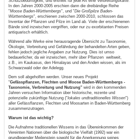
Schutzbedürftigkeit, und enthielt für jede Art eine Verbreitungskarte.
In den Jahren 2000-2005 erschien dann die dreibändige Reihe
"
Moose Baden-Württembergs
", und "
Die Großpilze Baden-
Württembergs
", erschienen zwischen 2000-2010, schlossen das
Inventar der Pflanzen und Pilze im Land ab. Viele der erschienenen
Bände sind inzwischen vergriffen, oder nur zu exorbitanten Preisen
antiquarisch erhältlich.
Während alle Werke eine herausragende Übersicht zu Taxonomie,
Ökologie, Verbreitung und Gefährdung der behandelten Arten geben,
fehlen jedoch jegliche Angaben zur Nutzung. Dies ist umso
bedauerlicher, da wir inzwischen, mehr über Pflanzen weltweit,
z.B., im Kaukasus, den Himalayas und den Anden wissen, als im
Schwarzwald oder der Adelegg.
Dem soll abgeholfen werden. Unser neues Projekt
"
Gefässpflanzen, Flechten und Moose Baden-Württembergs -
Taxonomie, Verbreitung und Nutzung"
wird in den kommenden
Jahren versuchen Information über historische, rezente und
potenzielle zukünftige Nutzung ("
lokales und
traditionelles Wissen
")
aller Gefässflanzen, Flechten und Moosarten in Baden-Württemberg
zusammenzutragen.
Warum ist das wichtig?
Die Aufnahme traditionellen Wissens in das Übereinkommen der
Vereinten Nationen über die biologische Vielfalt (1992) war ein
grundlegender Meilenstein sowohl für die Anerkennung seines