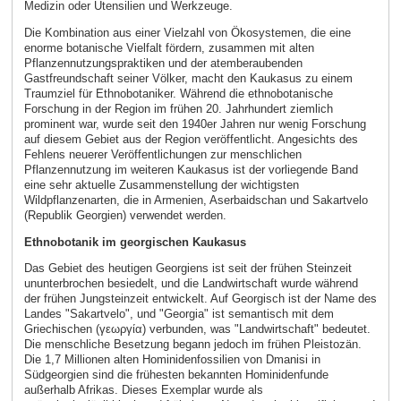
Medizin oder Utensilien und Werkzeuge.
Die Kombination aus einer Vielzahl von Ökosystemen, die eine
enorme botanische Vielfalt fördern, zusammen mit alten
Pflanzennutzungspraktiken und der atemberaubenden
Gastfreundschaft seiner Völker, macht den Kaukasus zu einem
Traumziel für Ethnobotaniker. Während die ethnobotanische
Forschung in der Region im frühen 20. Jahrhundert ziemlich
prominent war, wurde seit den 1940er Jahren nur wenig Forschung
auf diesem Gebiet aus der Region veröffentlicht. Angesichts des
Fehlens neuerer Veröffentlichungen zur menschlichen
Pflanzennutzung im weiteren Kaukasus ist der vorliegende Band
eine sehr aktuelle Zusammenstellung der wichtigsten
Wildpflanzenarten, die in Armenien, Aserbaidschan und Sakartvelo
(Republik Georgien) verwendet werden.
Ethnobotanik im georgischen Kaukasus
Das Gebiet des heutigen Georgiens ist seit der frühen Steinzeit
ununterbrochen besiedelt, und die Landwirtschaft wurde während
der frühen Jungsteinzeit entwickelt. Auf Georgisch ist der Name des
Landes "Sakartvelo", und "Georgia" ist semantisch mit dem
Griechischen (γεωργία) verbunden, was "Landwirtschaft" bedeutet.
Die menschliche Besetzung begann jedoch im frühen Pleistozän.
Die 1,7 Millionen alten Hominidenfossilien von Dmanisi in
Südgeorgien sind die frühesten bekannten Hominidenfunde
außerhalb Afrikas. Dieses Exemplar wurde als