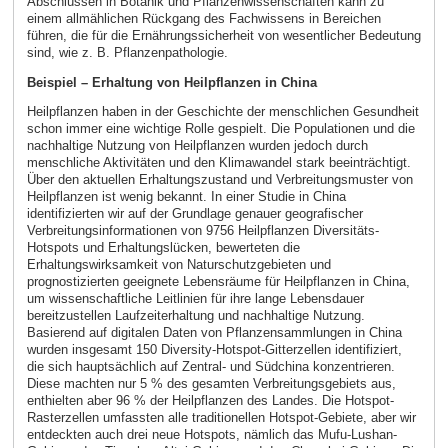
Abschlüssen in Botanik und Pflanzenwissenschaften kann zu
einem allmählichen Rückgang des Fachwissens in Bereichen
führen, die für die Ernährungssicherheit von wesentlicher Bedeutung
sind, wie z. B. Pflanzenpathologie.
Beispiel – Erhaltung von Heilpflanzen in China
Heilpflanzen haben in der Geschichte der menschlichen Gesundheit
schon immer eine wichtige Rolle gespielt. Die Populationen und die
nachhaltige Nutzung von Heilpflanzen wurden jedoch durch
menschliche Aktivitäten und den Klimawandel stark beeinträchtigt.
Über den aktuellen Erhaltungszustand und Verbreitungsmuster von
Heilpflanzen ist wenig bekannt. In einer Studie in China
identifizierten wir auf der Grundlage genauer geografischer
Verbreitungsinformationen von 9756 Heilpflanzen Diversitäts-
Hotspots und Erhaltungslücken, bewerteten die
Erhaltungswirksamkeit von Naturschutzgebieten und
prognostizierten geeignete Lebensräume für Heilpflanzen in China,
um wissenschaftliche Leitlinien für ihre lange Lebensdauer
bereitzustellen Laufzeiterhaltung und nachhaltige Nutzung.
Basierend auf digitalen Daten von Pflanzensammlungen in China
wurden insgesamt 150 Diversity-Hotspot-Gitterzellen identifiziert,
die sich hauptsächlich auf Zentral- und Südchina konzentrieren.
Diese machten nur 5 % des gesamten Verbreitungsgebiets aus,
enthielten aber 96 % der Heilpflanzen des Landes. Die Hotspot-
Rasterzellen umfassten alle traditionellen Hotspot-Gebiete, aber wir
entdeckten auch drei neue Hotspots, nämlich das Mufu-Lushan-