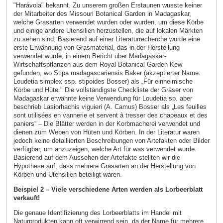
"Harávola" bekannt. Zu unserem großen Erstaunen wusste keiner
der Mitarbeiter des Missouri Botanical Garden in Madagaskar,
welche Grasarten verwendet wurden oder wurden, um diese Körbe
und einige andere Utensilien herzustellen, die auf lokalen Märkten
zu sehen sind. Basierend auf einer Literaturrecherche wurde eine
erste Erwähnung von Grasmaterial, das in der Herstellung
verwendet wurde, in einem Bericht über Madagaskar-
Wirtschaftspflanzen aus dem Royal Botanical Garden Kew
gefunden, wo Stipa madagascariensis Baker (akzeptierter Name:
Loudetia simplex ssp. stipoides Bosser) als „Für einheimische
Körbe und Hüte." Die vollständigste Checkliste der Gräser von
Madagaskar erwähnte keine Verwendung für Loudetia sp. aber
beschrieb Lasiorhachis viguieri (A. Camus) Bosser als „Les feuilles
sont utilisées en vannerie et servent à tresser des chapeaux et des
paniers“ – Die Blätter werden in der Korbmacherei verwendet und
dienen zum Weben von Hüten und Körben. In der Literatur waren
jedoch keine detaillierten Beschreibungen von Artefakten oder Bilder
verfügbar, um anzuzeigen, welche Art für was verwendet wurde.
Basierend auf dem Aussehen der Artefakte stellten wir die
Hypothese auf, dass mehrere Grasarten an der Herstellung von
Körben und Utensilien beteiligt waren.
Beispiel 2 – Viele verschiedene Arten werden als Lorbeerblatt
verkauft!
Die genaue Identifizierung des Lorbeerblatts im Handel mit
Naturprodukten kann oft verwirrend sein, da der Name für mehrere