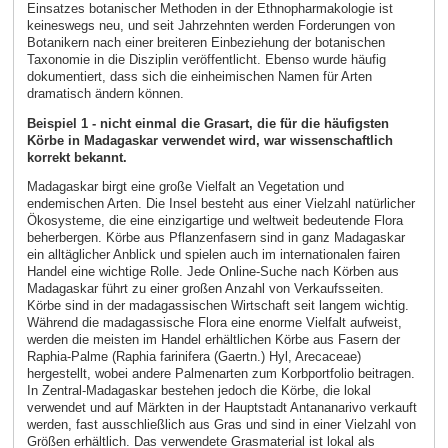
Einsatzes botanischer Methoden in der Ethnopharmakologie ist
keineswegs neu, und seit Jahrzehnten werden Forderungen von
Botanikern nach einer breiteren Einbeziehung der botanischen
Taxonomie in die Disziplin veröffentlicht. Ebenso wurde häufig
dokumentiert, dass sich die einheimischen Namen für Arten
dramatisch ändern können.
Beispiel 1 - nicht einmal die Grasart, die für die häufigsten
Körbe in Madagaskar verwendet wird, war wissenschaftlich
korrekt bekannt.
Madagaskar birgt eine große Vielfalt an Vegetation und
endemischen Arten. Die Insel besteht aus einer Vielzahl natürlicher
Ökosysteme, die eine einzigartige und weltweit bedeutende Flora
beherbergen. Körbe aus Pflanzenfasern sind in ganz Madagaskar
ein alltäglicher Anblick und spielen auch im internationalen fairen
Handel eine wichtige Rolle. Jede Online-Suche nach Körben aus
Madagaskar führt zu einer großen Anzahl von Verkaufsseiten.
Körbe sind in der madagassischen Wirtschaft seit langem wichtig.
Während die madagassische Flora eine enorme Vielfalt aufweist,
werden die meisten im Handel erhältlichen Körbe aus Fasern der
Raphia-Palme (Raphia farinifera (Gaertn.) Hyl, Arecaceae)
hergestellt, wobei andere Palmenarten zum Korbportfolio beitragen.
In Zentral-Madagaskar bestehen jedoch die Körbe, die lokal
verwendet und auf Märkten in der Hauptstadt Antananarivo verkauft
werden, fast ausschließlich aus Gras und sind in einer Vielzahl von
Größen erhältlich. Das verwendete Grasmaterial ist lokal als