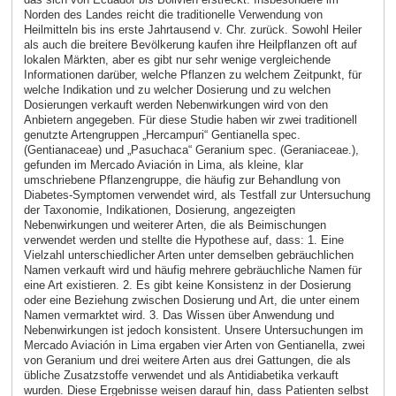
Norden des Landes reicht die traditionelle Verwendung von
Heilmitteln bis ins erste Jahrtausend v. Chr. zurück. Sowohl Heiler
als auch die breitere Bevölkerung kaufen ihre Heilpflanzen oft auf
lokalen Märkten, aber es gibt nur sehr wenige vergleichende
Informationen darüber, welche Pflanzen zu welchem ​​Zeitpunkt, für
welche Indikation und zu welcher Dosierung und zu welchen
Dosierungen verkauft werden Nebenwirkungen wird von den
Anbietern angegeben. Für diese Studie haben wir zwei traditionell
genutzte Artengruppen „Hercampuri“ Gentianella spec.
(Gentianaceae) und „Pasuchaca“ Geranium spec. (Geraniaceae.),
gefunden im Mercado Aviación in Lima, als kleine, klar
umschriebene Pflanzengruppe, die häufig zur Behandlung von
Diabetes-Symptomen verwendet wird, als Testfall zur Untersuchung
der Taxonomie, Indikationen, Dosierung, angezeigten
Nebenwirkungen und weiterer Arten, die als Beimischungen
verwendet werden und stellte die Hypothese auf, dass: 1. Eine
Vielzahl unterschiedlicher Arten unter demselben gebräuchlichen
Namen verkauft wird und häufig mehrere gebräuchliche Namen für
eine Art existieren. 2. Es gibt keine Konsistenz in der Dosierung
oder eine Beziehung zwischen Dosierung und Art, die unter einem
Namen vermarktet wird. 3. Das Wissen über Anwendung und
Nebenwirkungen ist jedoch konsistent. Unsere Untersuchungen im
Mercado Aviación in Lima ergaben vier Arten von Gentianella, zwei
von Geranium und drei weitere Arten aus drei Gattungen, die als
übliche Zusatzstoffe verwendet und als Antidiabetika verkauft
wurden. Diese Ergebnisse weisen darauf hin, dass Patienten selbst