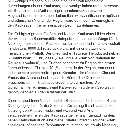
Nur wenige Regionen in Europa sind tiefer von Mythologie
durchdrungen als der Kaukasus, und wenige haben mehr Interesse
bei Botanikern und Anthropologen gleichermaßen geweckt.
Angesichts der historischen, kulturellen, wirtschaftlichen, religiösen
und ethnischen Vielfalt der Region wäre es in der Tat unmöglich,
den Kaukasus mit einem einzigen Begriff zu definieren.
Die Gebirgszüge des Großen und Kleinen Kaukasus bilden einen
der wichtigsten Biodiversitäts-Hotspots und auch eine Wiege für die
Nutzung menschlicher Pflanzen, wo die menschliche Landwirtschaft
mindestens 9000 Jahre zurückreicht, mit einer erstaunlichen
menschlichen Vielfalt. Der griechische Historiker Herodot schrieb im
5. Jahrhundert v. Chr., dass „viele und alle Arten von Nationen im
Kaukasus wohnen“, und Strabon berichtete zu Beginn des ersten
Jahrhunderts n. Chr. von 70 „Stämmen“ in der Region, von denen
jeder seine eigenen hatte eigene Sprache. Der römische Chronist
Plinius der Ältere schrieb, dass die Römer 130 Dolmetscher
brauchten, um im Kaukasus Geschäfte zu machen. Die
Sprachfamilien Armenisch und Kartwelisch (zu denen Georgisch
gehört) gehören zu den ältesten der Welt.
Diese unglaubliche Vielfalt und die Bedeutung der Region z.B. als
Durchgangsgebiet für die Seidenstraße, spiegelt sich auch in der
Nutzung von Pflanzen wider, und während viele Arten in
verschiedenen Teilen des Kaukasus gemeinsam genutzt wurden,
haben Menschen auch eine breite Palette unterschiedlicher Arten
entwickelt, pflanzliche Ressourcen zu nutzen, sei es als Nahrung ,