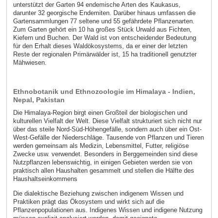
unterstützt der Garten 94 endemische Arten des Kaukasus,
darunter 32 georgische Endemiten. Darüber hinaus umfassen die
Gartensammlungen 77 seltene und 55 gefährdete Pflanzenarten.
Zum Garten gehört ein 10 ha großes Stück Urwald aus Fichten,
Kiefern und Buchen. Der Wald ist von entscheidender Bedeutung
für den Erhalt dieses Waldökosystems, da er einer der letzten
Reste der regionalen Primärwälder ist, 15 ha traditionell genutzter
Mähwiesen.
Ethnobotanik und Ethnozoologie im Himalaya - Indien,
Nepal, Pakistan
Die Himalaya-Region birgt einen Großteil der biologischen und
kulturellen Vielfalt der Welt. Diese Vielfalt strukturiert sich nicht nur
über das steile Nord-Süd-Höhengefälle, sondern auch über ein Ost-
West-Gefälle der Niederschläge. Tausende von Pflanzen und Tieren
werden gemeinsam als Medizin, Lebensmittel, Futter, religiöse
Zwecke usw. verwendet. Besonders in Berggemeinden sind diese
Nutzpflanzen lebenswichtig, in einigen Gebieten werden sie von
praktisch allen Haushalten gesammelt und stellen die Hälfte des
Haushaltseinkommens
Die dialektische Beziehung zwischen indigenem Wissen und
Praktiken prägt das Ökosystem und wirkt sich auf die
Pflanzenpopulationen aus. Indigenes Wissen und indigene Nutzung