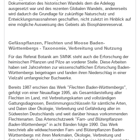
Dokumentation des historischen Wandels dem die Adelegg
ausgesetzt war und des rezenten Globalen Wandels, andererseits
wird dadurch die Grundlage für zukünftige Naturschutz und
Entwicklungsmassnahmen geschaffen, nicht zuletzt im Hinblick auf
eine mögliche Ausweisung des Gebiets als Biosphärenreservat.
Gefässpflanzen, Flechten und Moose Baden-
Württembergs - Taxonomie, Verbreitung und Nutzung
Für das Referat Botanik am SMNK steht auch die Erforschung der
heimischen Pflanzen und Pilze an vorderer Stelle. Diese Arbeiten
haben seit Jahrzehnten zur wissenschaftlichen Erforschung Baden-
Württembergs beigetragen und fanden ihren Niederschlag in einer
Vielzahl umfangreicher Buchwerke.
Bereits 1987 erschien das Werk "
Flechten Baden-Württembergs
",
gefolgt von einer Neuauflage 1995, als Gesamtdarstellung aller
Flechten im Land, mit Verbreitungskarten und vollständigen
Gattungsdiagnosen, Bestimmungsschlüsseln für sämtliche Arten,
und Daten über Ökologie, Verbreitung und Gefährdung aller im
Südwesten Deutschlands und weit darüber hinaus vorkommenden
Flechtenarten. Das Artenschutzwerk "
Farn- und Blütenpflanzen
Baden-Württembergs
" in acht Bänden folgte 1990. Das Werk
beschrieb alle wildwachsenden Farn- und Blütenpflanzen Baden-
Württembergs mit ihren Merkmalen, Ökologie, Verbreitung und