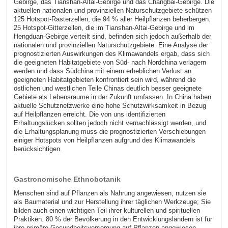
Gebirge, das Tianshan-Altai-Gebirge und das Changbai-Gebirge. Die
aktuellen nationalen und provinziellen Naturschutzgebiete schützen
125 Hotspot-Rasterzellen, die 94 % aller Heilpflanzen beherbergen.
25 Hotspot-Gitterzellen, die im Tianshan-Altai-Gebirge und im
Hengduan-Gebirge verteilt sind, befinden sich jedoch außerhalb der
nationalen und provinziellen Naturschutzgebiete. Eine Analyse der
prognostizierten Auswirkungen des Klimawandels ergab, dass sich
die geeigneten Habitatgebiete von Süd- nach Nordchina verlagern
werden und dass Südchina mit einem erheblichen Verlust an
geeigneten Habitatgebieten konfrontiert sein wird, während die
östlichen und westlichen Teile Chinas deutlich besser geeignete
Gebiete als Lebensräume in der Zukunft umfassen. In China haben
aktuelle Schutznetzwerke eine hohe Schutzwirksamkeit in Bezug
auf Heilpflanzen erreicht. Die von uns identifizierten
Erhaltungslücken sollten jedoch nicht vernachlässigt werden, und
die Erhaltungsplanung muss die prognostizierten Verschiebungen
einiger Hotspots von Heilpflanzen aufgrund des Klimawandels
berücksichtigen.
Gastronomische Ethnobotanik
Menschen sind auf Pflanzen als Nahrung angewiesen, nutzen sie
als Baumaterial und zur Herstellung ihrer täglichen Werkzeuge; Sie
bilden auch einen wichtigen Teil ihrer kulturellen und spirituellen
Praktiken. 80 % der Bevölkerung in den Entwicklungsländern ist für
ihre primäre Gesundheitsversorgung auf Pflanzen angewiesen.