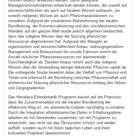
müssen explizit analysiert werden, damit geeignete
Managementmaßnahmen entwickelt werden können, die sowohl auf
wissenschaftlichem als auch auf lokalem Wissen aufbauen, um
sowohl indigenes Wissen als auch Pflanzenpopulationen zu
verwalten. Aufgrund der veränderten Wahrnehmung der lokalen
Bevölkerung, der Kommerzialisierung und des sozioökonomischen
Wandels auf der ganzen Welt wurde jedoch allgemein beobachtet,
dass das indigene Wissen über die Nutzung pflanzlicher
Ressourcen abgenommen hat. Aufgrund des Mangels an
organisiertem und wissenschaftlichem Anbau, ordnungsgemäßem
Management und Bewusstsein für soziale Faktoren nimmt die
Anzahl nützlicher Pflanzenressourcen mit alarmierender
Geschwindigkeit ab. Darüber hinaus nimmt auch das indigene
Wissen über die Verwendung weniger bekannter Pflanzen rapide ab.
Die vorliegende Studie bewertet daher die Vielfalt von Pflanzen und
Tieren und untersucht die Beziehung zwischen Pflanzenvielfalt und
einheimischer Nutzung pflanzlicher Ressourcen entlang des Höhen-
und Längsgradienten.
Das Himalaya-Ethnobotanik-Programm basiert auf der Prämisse,
dass die Zusammenarbeit mit der lokalen Bevölkerung der
effektivste Weg ist, um artenreiche Gebiete nachhaltig zu erhalten.
Durch die Integration ethnobotanischer Daten in Erhaltungspläne
arbeiten wir mit Gemeinden zusammen, um ein Programm zu
entwickeln, das nicht nur das Ökosystem schützt und wieder
auffüllt, sondern auch mit ihrem täglichen Leben und ihren
kulturellen Praktiken übereinstimmt.