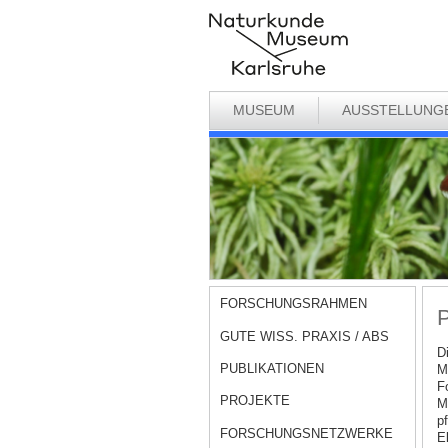
MUSEUM
AUSSTELLUNG
FORSCHUNGSRAHMEN
P
GUTE WISS. PRAXIS / ABS
D
PUBLIKATIONEN
M
F
PROJEKTE
M
pf
FORSCHUNGSNETZWERKE
E