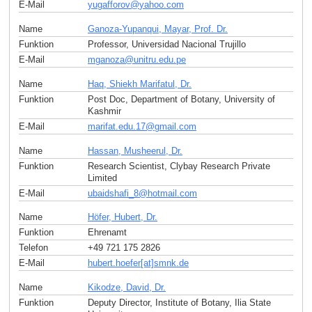
E-Mail
yugafforov
@
yahoo
.
com
Name
Ganoza-Yupanqui, Mayar, Prof. Dr.
Funktion
Professor, Universidad Nacional Trujillo
E-Mail
mganoza
@
unitru.edu
.
pe
Name
Haq, Shiekh Marifatul, Dr.
Funktion
Post Doc, Department of Botany, University of
Kashmir
E-Mail
marifat.edu.17
@
gmail
.
com
Name
Hassan, Musheerul, Dr.
Funktion
Research Scientist, Clybay Research Private
Limited
E-Mail
ubaidshafi_8
@
hotmail
.
com
Name
Höfer, Hubert, Dr.
Funktion
Ehrenamt
Telefon
+49 721 175 2826
E-Mail
hubert.hoefer[at]smnk
.
de
Name
Kikodze, David, Dr.
Funktion
Deputy Director, Institute of Botany, Ilia State