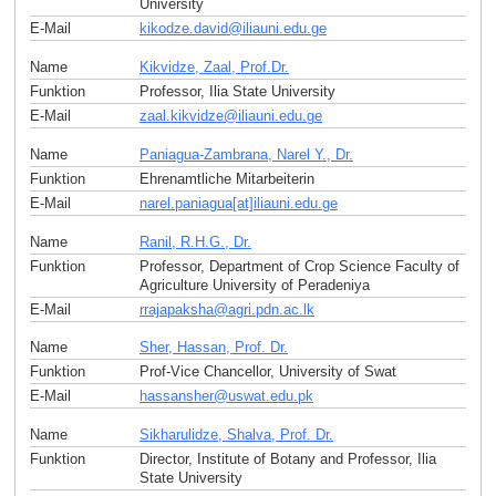
University
E-Mail
kikodze.david
@
iliauni.edu
.
ge
Name
Kikvidze, Zaal, Prof.Dr.
Funktion
Professor, Ilia State University
E-Mail
zaal.kikvidze
@
iliauni.edu
.
ge
Name
Paniagua-Zambrana, Narel Y., Dr.
Funktion
Ehrenamtliche Mitarbeiterin
E-Mail
narel.paniagua[at]iliauni.edu
.
ge
Name
Ranil, R.H.G., Dr.
Funktion
Professor, Department of Crop Science Faculty of
Agriculture University of Peradeniya
E-Mail
rrajapaksha
@
agri.pdn.ac
.
lk
Name
Sher, Hassan, Prof. Dr.
Funktion
Prof-Vice Chancellor, University of Swat
E-Mail
hassansher
@
uswat.edu
.
pk
Name
Sikharulidze, Shalva, Prof. Dr.
Funktion
Director, Institute of Botany and Professor, Ilia
State University