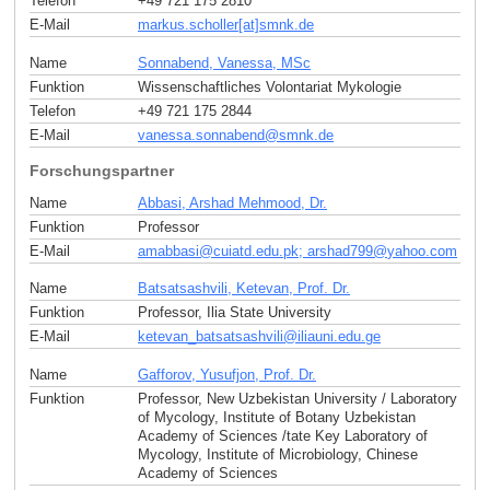
Telefon
+49 721 175 2810
E-Mail
markus.scholler[at]smnk
.
de
Name
Sonnabend, Vanessa, MSc
Funktion
Wissenschaftliches Volontariat Mykologie
Telefon
+49 721 175 2844
E-Mail
vanessa.sonnabend
@
smnk
.
de
Forschungspartner
Name
Abbasi, Arshad Mehmood, Dr.
Funktion
Professor
E-Mail
amabbasi
@
cuiatd.edu.pk; arshad799
@
yahoo
.
com
Name
Batsatsashvili, Ketevan, Prof. Dr.
Funktion
Professor, Ilia State University
E-Mail
ketevan_batsatsashvili
@
iliauni.edu
.
ge
Name
Gafforov, Yusufjon, Prof. Dr.
Funktion
Professor, New Uzbekistan University / Laboratory
of Mycology, Institute of Botany Uzbekistan
Academy of Sciences /tate Key Laboratory of
Mycology, Institute of Microbiology, Chinese
Academy of Sciences