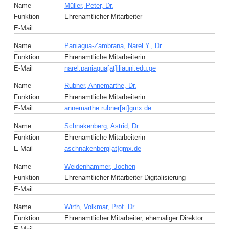
Name
Müller, Peter, Dr.
Funktion
Ehrenamtlicher Mitarbeiter
E-Mail
Name
Paniagua-Zambrana, Narel Y., Dr.
Funktion
Ehrenamtliche Mitarbeiterin
E-Mail
narel.paniagua[at]iliauni.edu
.
ge
Name
Rubner, Annemarthe, Dr.
Funktion
Ehrenamtliche Mitarbeiterin
E-Mail
annemarthe.rubner[at]gmx
.
de
Name
Schnakenberg, Astrid, Dr.
Funktion
Ehrenamtliche Mitarbeiterin
E-Mail
aschnakenberg[at]gmx
.
de
Name
Weidenhammer, Jochen
Funktion
Ehrenamtlicher Mitarbeiter Digitalisierung
E-Mail
Name
Wirth, Volkmar, Prof. Dr.
Funktion
Ehrenamtlicher Mitarbeiter, ehemaliger Direktor