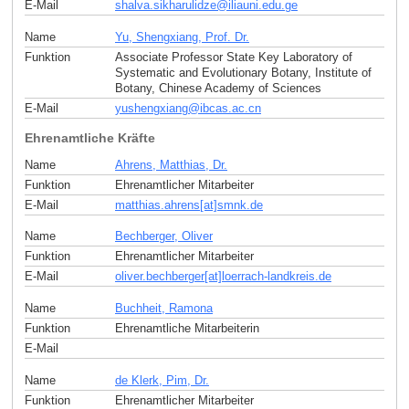
E-Mail
shalva.sikharulidze
@
iliauni.edu
.
ge
Name
Yu, Shengxiang, Prof. Dr.
Funktion
Associate Professor State Key Laboratory of
Systematic and Evolutionary Botany, Institute of
Botany, Chinese Academy of Sciences
E-Mail
yushengxiang
@
ibcas.ac
.
cn
Ehrenamtliche Kräfte
Name
Ahrens, Matthias, Dr.
Funktion
Ehrenamtlicher Mitarbeiter
E-Mail
matthias.ahrens[at]smnk
.
de
Name
Bechberger, Oliver
Funktion
Ehrenamtlicher Mitarbeiter
E-Mail
oliver.bechberger[at]loerrach-landkreis
.
de
Name
Buchheit, Ramona
Funktion
Ehrenamtliche Mitarbeiterin
E-Mail
Name
de Klerk, Pim, Dr.
Funktion
Ehrenamtlicher Mitarbeiter