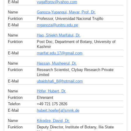
E-Mail
yugafforov
@
yahoo
.
com
Name
Ganoza-Yupanqui, Mayar, Prof. Dr.
Funktion
Professor, Universidad Nacional Trujillo
E-Mail
mganoza
@
unitru.edu
.
pe
Name
Haq, Shiekh Marifatul, Dr.
Funktion
Post Doc, Department of Botany, University of
Kashmir
E-Mail
marifat.edu.17
@
gmail
.
com
Name
Hassan, Musheerul, Dr.
Funktion
Research Scientist, Clybay Research Private
Limited
E-Mail
ubaidshafi_8
@
hotmail
.
com
Name
Höfer, Hubert, Dr.
Funktion
Ehrenamt
Telefon
+49 721 175 2826
E-Mail
hubert.hoefer[at]smnk
.
de
Name
Kikodze, David, Dr.
Funktion
Deputy Director, Institute of Botany, Ilia State