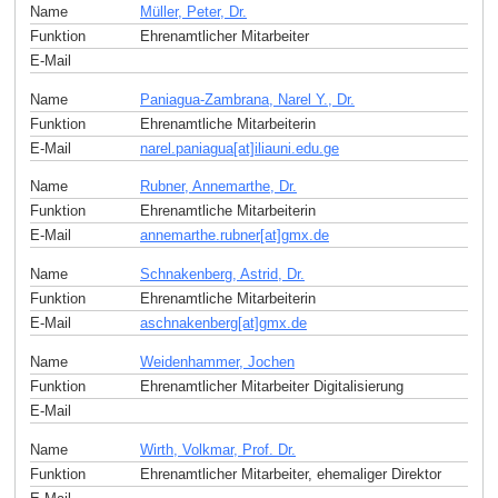
Name
Müller, Peter, Dr.
Funktion
Ehrenamtlicher Mitarbeiter
E-Mail
Name
Paniagua-Zambrana, Narel Y., Dr.
Funktion
Ehrenamtliche Mitarbeiterin
E-Mail
narel.paniagua[at]iliauni.edu
.
ge
Name
Rubner, Annemarthe, Dr.
Funktion
Ehrenamtliche Mitarbeiterin
E-Mail
annemarthe.rubner[at]gmx
.
de
Name
Schnakenberg, Astrid, Dr.
Funktion
Ehrenamtliche Mitarbeiterin
E-Mail
aschnakenberg[at]gmx
.
de
Name
Weidenhammer, Jochen
Funktion
Ehrenamtlicher Mitarbeiter Digitalisierung
E-Mail
Name
Wirth, Volkmar, Prof. Dr.
Funktion
Ehrenamtlicher Mitarbeiter, ehemaliger Direktor