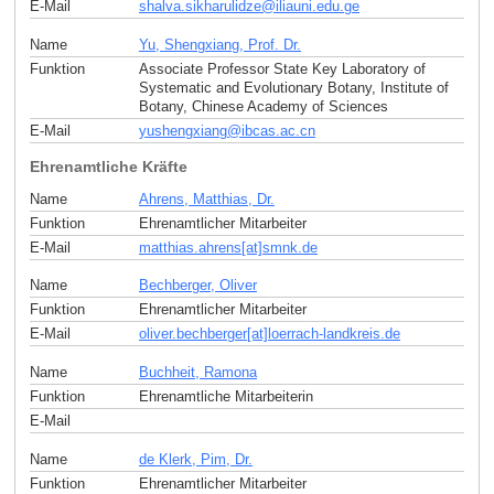
E-Mail
shalva.sikharulidze
@
iliauni.edu
.
ge
Name
Yu, Shengxiang, Prof. Dr.
Funktion
Associate Professor State Key Laboratory of
Systematic and Evolutionary Botany, Institute of
Botany, Chinese Academy of Sciences
E-Mail
yushengxiang
@
ibcas.ac
.
cn
Ehrenamtliche Kräfte
Name
Ahrens, Matthias, Dr.
Funktion
Ehrenamtlicher Mitarbeiter
E-Mail
matthias.ahrens[at]smnk
.
de
Name
Bechberger, Oliver
Funktion
Ehrenamtlicher Mitarbeiter
E-Mail
oliver.bechberger[at]loerrach-landkreis
.
de
Name
Buchheit, Ramona
Funktion
Ehrenamtliche Mitarbeiterin
E-Mail
Name
de Klerk, Pim, Dr.
Funktion
Ehrenamtlicher Mitarbeiter