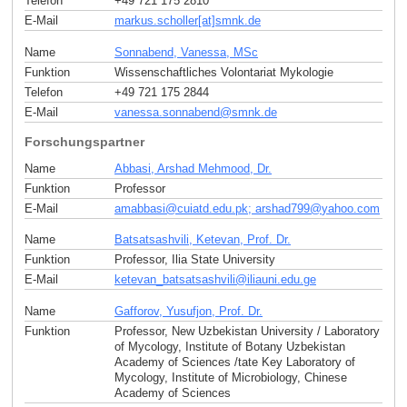
Telefon
+49 721 175 2810
E-Mail
markus.scholler[at]smnk
.
de
Name
Sonnabend, Vanessa, MSc
Funktion
Wissenschaftliches Volontariat Mykologie
Telefon
+49 721 175 2844
E-Mail
vanessa.sonnabend
@
smnk
.
de
Forschungspartner
Name
Abbasi, Arshad Mehmood, Dr.
Funktion
Professor
E-Mail
amabbasi
@
cuiatd.edu.pk; arshad799
@
yahoo
.
com
Name
Batsatsashvili, Ketevan, Prof. Dr.
Funktion
Professor, Ilia State University
E-Mail
ketevan_batsatsashvili
@
iliauni.edu
.
ge
Name
Gafforov, Yusufjon, Prof. Dr.
Funktion
Professor, New Uzbekistan University / Laboratory
of Mycology, Institute of Botany Uzbekistan
Academy of Sciences /tate Key Laboratory of
Mycology, Institute of Microbiology, Chinese
Academy of Sciences