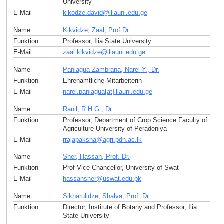
University
E-Mail
kikodze.david
@
iliauni.edu
.
ge
Name
Kikvidze, Zaal, Prof.Dr.
Funktion
Professor, Ilia State University
E-Mail
zaal.kikvidze
@
iliauni.edu
.
ge
Name
Paniagua-Zambrana, Narel Y., Dr.
Funktion
Ehrenamtliche Mitarbeiterin
E-Mail
narel.paniagua[at]iliauni.edu
.
ge
Name
Ranil, R.H.G., Dr.
Funktion
Professor, Department of Crop Science Faculty of
Agriculture University of Peradeniya
E-Mail
rrajapaksha
@
agri.pdn.ac
.
lk
Name
Sher, Hassan, Prof. Dr.
Funktion
Prof-Vice Chancellor, University of Swat
E-Mail
hassansher
@
uswat.edu
.
pk
Name
Sikharulidze, Shalva, Prof. Dr.
Funktion
Director, Institute of Botany and Professor, Ilia
State University