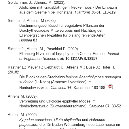
Goldammer, J.; Ahrens, M. (2023):
Abdichten mit Krausblättrigem Neckermoos - Der Einbaum
aus dem Seerhein bei Konstanz.
Plattform
30-31
: 113-119
Simmel, J; Ahrens, M (2023):
Bestimmungsschlüssel für vegetative Pflanzen der
Brachytheciaceae Mitteleuropas und Nachtrag der
Ellenberg’schen N-Zahlen für bislang fehlende Arten.
Hoppea
83
Simmel J., Ahrens M., Poschlod P. (2020):
Ellenberg N values of bryophytes in Central Europe.
Journal
of Vegetation Science
doi: 10.1111/JVS.12957
Kastner L.; Meyer F.; Gebhardt U.; Ahrens M.; Buse J.; Höfer H.
(2018):
Die Blockhalden-Stachelwolfspinne
Acantholycosa norvegica
sudetica
(L. Koch) (Araneae: Lycosidae) im
Nordschwarzwald.
Carolinea
76
, Karlsruhe: 163-188
Ahrens M. (2009):
Verbreitung und Ökologie epiphyller Moose im
Nordschwarzwald (Südwestdeutschland).
Carolinea
67
: 33-52
Ahrens M. (2009):
Zygodon conoideus
,
Ulota phyllantha
und
Habrodon
perpusillus
, drei für Baden-Württemberg neue Laubmoose im