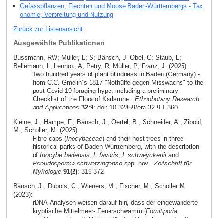
Gefässpflanzen, Flechten und Moose Baden-Württembergs - Tax
onomie, Verbreitung und Nutzung
Zurück zur Listenansicht
Ausgewählte Publikationen
Bussmann, RW; Müller, L; S; Bänsch, J; Obel, C; Staub, L;
Bellemann, L; Lennox, A; Petry, R; Müller, P; Franz, J. (2025):
Two hundred years of plant blindness in Baden (Germany) -
from C.C. Gmelin´s 1817 "Nothülfe gegen Misswachs" to the
post Covid-19 foraging hype, including a preliminary
Checklist of the Flora of Karlsruhe..
Ethnobotany Research
and Applications
32:9
: doi: 10.32859/era.32.9.1-360
Kleine, J.; Hampe, F.; Bänsch, J.; Oertel, B.; Schneider, A.; Zibold,
M.; Scholler, M. (2025):
Fibre caps (
Inocybaceae
) and their host trees in three
historical parks of Baden-Württemberg, with the description
of
Inocybe badensis
,
I. favoris
,
I. schweyckertii
and
Pseudosperma schwetzingense
spp. nov..
Zeitschrift für
Mykologie
91(2)
: 319-372
Bänsch, J.; Dubois, C.; Wieners, M.; Fischer, M.; Scholler M.
(2023):
rDNA-Analysen weisen darauf hin, dass der eingewanderte
kryptische Mittelmeer- Feuerschwamm (
Fomitiporia